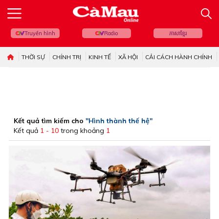
Truyền hình
Radio
ភាសាខ្មែរ
THỜI SỰ
CHÍNH TRỊ
KINH TẾ
XÃ HỘI
CẢI CÁCH HÀNH CHÍNH
Kết quả tìm kiếm cho
"Hình thành thế hệ"
Kết quả
1 - 10
trong khoảng
1