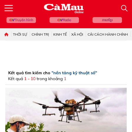
Truyền hình
Radio
ភាសាខ្មែរ
THỜI SỰ
CHÍNH TRỊ
KINH TẾ
XÃ HỘI
CẢI CÁCH HÀNH CHÍNH
Kết quả tìm kiếm cho
"nền tảng kỹ thuật số"
Kết quả
1 - 10
trong khoảng
1