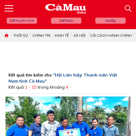
Truyền hình
Radio
ភាសាខ្មែរ
THỜI SỰ
CHÍNH TRỊ
KINH TẾ
XÃ HỘI
CẢI CÁCH HÀNH CHÍNH
Kết quả tìm kiếm cho
"Hội Liên hiệp Thanh niên Việt
Nam tỉnh Cà Mau"
Kết quả
1 - 10
trong khoảng
4