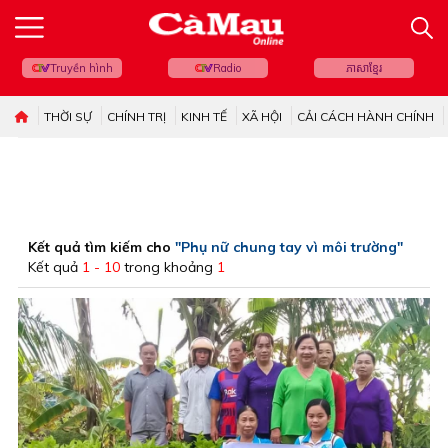
Truyền hình
Radio
ភាសាខ្មែរ
THỜI SỰ
CHÍNH TRỊ
KINH TẾ
XÃ HỘI
CẢI CÁCH HÀNH CHÍNH
Kết quả tìm kiếm cho
"Phụ nữ chung tay vì môi trường"
Kết quả
1 - 10
trong khoảng
1