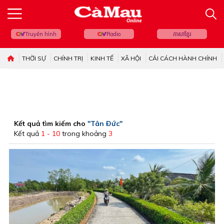
Truyền hình
Radio
ភាសាខ្មែរ
THỜI SỰ
CHÍNH TRỊ
KINH TẾ
XÃ HỘI
CẢI CÁCH HÀNH CHÍNH
Kết quả tìm kiếm cho
"Tân Ðức"
Kết quả
1 - 10
trong khoảng
3