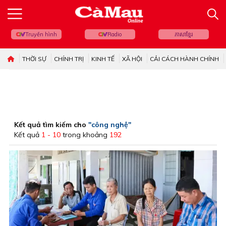
Truyền hình
Radio
ភាសាខ្មែរ
THỜI SỰ
CHÍNH TRỊ
KINH TẾ
XÃ HỘI
CẢI CÁCH HÀNH CHÍNH
Kết quả tìm kiếm cho
"công nghệ"
Kết quả
1 - 10
trong khoảng
192