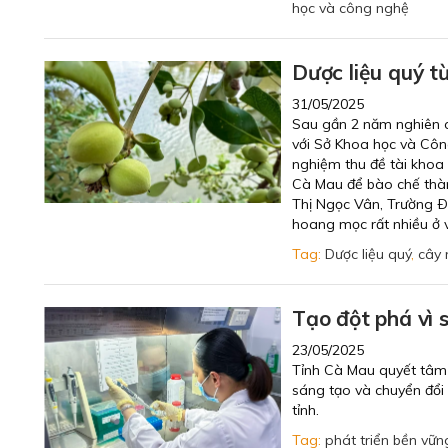
học và công nghệ
Dược liệu quý 
31/05/2025
Sau gần 2 năm nghiên c
với Sở Khoa học và Công
nghiệm thu đề tài khoa 
Cà Mau để bào chế thà
Thị Ngọc Vân, Trường Ð
hoang mọc rất nhiều ở
Tag:
Dược liệu quý
,
cây
Tạo đột phá vì 
23/05/2025
Tỉnh Cà Mau quyết tâm 
sáng tạo và chuyển đổi
tỉnh.
Tag:
phát triển bền vữn