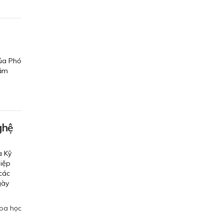
của Phó
năm
ghệ
à Kỹ
hiệp
 các
gày
hoa học