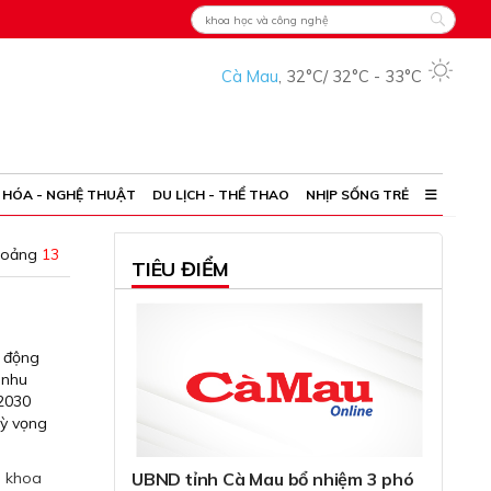
Cà Mau
,
32°C
/
32°C
-
33°C
 HÓA - NGHỆ THUẬT
DU LỊCH - THỂ THAO
NHỊP SỐNG TRẺ
hoảng
13
TIÊU ĐIỂM
h động
 nhu
-2030
kỳ vọng
,
khoa
UBND tỉnh Cà Mau bổ nhiệm 3 phó