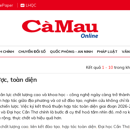
e
P
aper
LHQC
H CHÍNH
CHUYỂN ĐỔI SỐ
QUỐC PHÒNG - AN NINH
PHÁP LUẬT
VĂN
Kết quả
1 - 10
trong k
ược, toàn diện
hân lực chất lượng cao và khoa học - công nghệ ngày càng trở thàn
tầm hợp tác giữa địa phương và cơ sở đào tạo, nghiên cứu không chỉ là
chiến lược. Việc ký kết thoả thuận hợp tác toàn diện giai đoạn 2026
và Ðại học Cần Thơ chính là bước đi cụ thể hoá tầm nhìn đó, mở ra 
u rộng, thực chất và hiệu quả hơn.
 chất lượng cao
,
liên kết đào tạo
,
hợp tác toàn diện
,
Đại học Cần Thơ