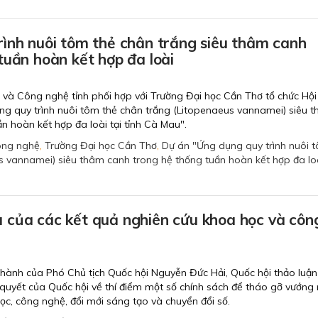
ình nuôi tôm thẻ chân trắng siêu thâm canh
tuần hoàn kết hợp đa loài
 và Công nghệ tỉnh phối hợp với Trường Đại học Cần Thơ tổ chức Hội
ng quy trình nuôi tôm thẻ chân trắng (Litopenaeus vannamei) siêu 
n hoàn kết hợp đa loài tại tỉnh Cà Mau".
ông nghệ
,
Trường Đại học Cần Thơ
,
Dự án "Ứng dụng quy trình nuôi 
s vannamei) siêu thâm canh trong hệ thống tuần hoàn kết hợp đa loà
 của các kết quả nghiên cứu khoa học và côn
 hành của Phó Chủ tịch Quốc hội Nguyễn Đức Hải, Quốc hội thảo luận
 quyết của Quốc hội về thí điểm một số chính sách để tháo gỡ vướng
c, công nghệ, đổi mới sáng tạo và chuyển đổi số.