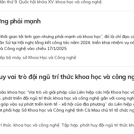
lần thứ 9
,
Quốc hội khóa XV
,
khoa học và công nghệ
ưng phải mạnh
hời gian tới tinh gọn nhưng phải mạnh và khoa học”, đó là chỉ đạo 
ăn Sử tại Hội nghị tổng kết công tác năm 2024, triển khai nhiệm vụ 
à Công nghệ vào chiều 17/1/2025.
xếp bộ máy
,
sở Khoa Học và Công nghệ
uy vai trò đội ngũ trí thức khoa học và công n
hảo khoa học “Vai trò và giải pháp của Liên hiệp các Hội Khoa học v
p, phát triển đội ngũ trí thức khoa học và công nghệ gắn với cong ng
 góp vào sự phát triển kinh tế - xã hội của địa phương” do Liên hiệp
ật phối hợp Sở Khoa học và Công nghệ tỉnh Cà Mau chủ trì tổ chức n
rí thức
,
khoa học và công nghệ
,
Tập hợp
,
phát huy đội ngũ trí thức k