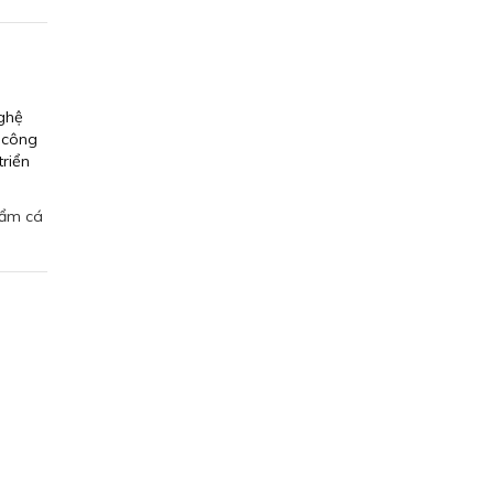
nghệ
 công
riển
hẩm cá