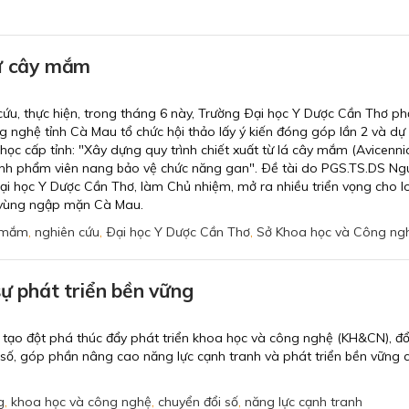
từ cây mắm
ứu, thực hiện, trong tháng 6 này, Trường Ðại học Y Dược Cần Thơ ph
 nghệ tỉnh Cà Mau tổ chức hội thảo lấy ý kiến đóng góp lần 2 và dự 
học cấp tỉnh: "Xây dựng quy trình chiết xuất từ lá cây mắm (Avicennia
nh phẩm viên nang bảo vệ chức năng gan". Ðề tài do PGS.TS.DS Ng
ại học Y Dược Cần Thơ, làm Chủ nhiệm, mở ra nhiều triển vọng cho l
 vùng ngập mặn Cà Mau.
 mắm
,
nghiên cứu
,
Ðại học Y Dược Cần Thơ
,
Sở Khoa học và Công ng
sự phát triển bền vững
tạo đột phá thúc đẩy phát triển khoa học và công nghệ (KH&CN), đổ
 số, góp phần nâng cao năng lực cạnh tranh và phát triển bền vững 
g
,
khoa học và công nghệ
,
chuyển đổi số
,
năng lực cạnh tranh