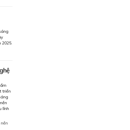
 sáng
ây
 2025.
nghệ
phẩm
 triển
sáng
 nền
 lĩnh
,
nền