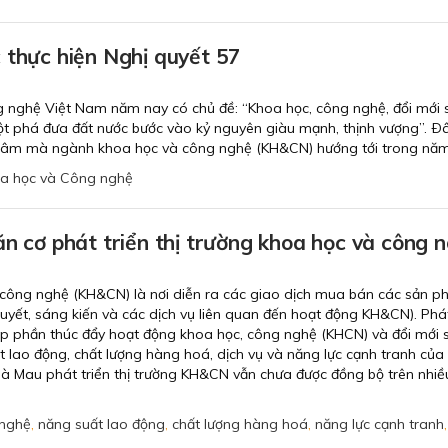
 thực hiện Nghị quyết 57
 nghệ Việt Nam năm nay có chủ đề: “Khoa học, công nghệ, đổi mới
Ðột phá đưa đất nước bước vào kỷ nguyên giàu mạnh, thịnh vượng”. Ð
g tâm mà ngành khoa học và công nghệ (KH&CN) hướng tới trong năm
a học và Công nghệ
ăn cơ phát triển thị trường khoa học và công 
 công nghệ (KH&CN) là nơi diễn ra các giao dịch mua bán các sản 
yết, sáng kiến và các dịch vụ liên quan đến hoạt động KH&CN). Phát
p phần thúc đẩy hoạt động khoa học, công nghệ (KHCN) và đổi mới 
 lao động, chất lượng hàng hoá, dịch vụ và năng lực cạnh tranh của
h Cà Mau phát triển thị trường KH&CN vẫn chưa được đồng bộ trên nhiều
 nghệ
,
năng suất lao động
,
chất lượng hàng hoá
,
năng lực cạnh tranh