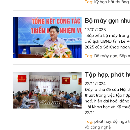
Tag:
Kỳ họp bất thường 
Bộ máy gọn nh
17/01/2025
“Sắp xếp bộ máy trong t
chủ tịch UBND tỉnh Lê V
2025 của Sở Khoa học v
Tag:
Bộ máy gọn
,
Sắp 
Tập hợp, phát h
22/11/2024
Đây là chủ đề của Hội t
thuật trong việc tập hợ
hoá, hiện đại hoá, đóng
Hội Khoa học và Kỹ thu
22/11.
Tag:
phát huy
,
đội ngũ t
và công nghệ