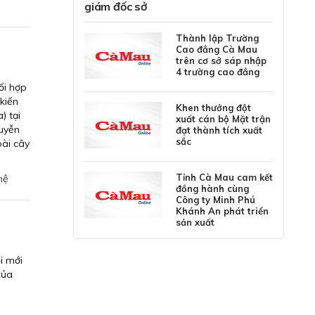
giám đốc sở
Thành lập Trường
Cao đẳng Cà Mau
trên cơ sở sáp nhập
4 trường cao đẳng
ối hợp
kiến
Khen thưởng đột
) tại
xuất cán bộ Mặt trận
uyễn
đạt thành tích xuất
sắc
oài cây
Tỉnh Cà Mau cam kết
hệ
đồng hành cùng
Công ty Minh Phú
Khánh An phát triển
sản xuất
i mới
của