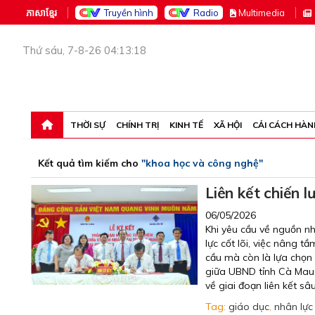
ភាសាខ្មែរ
Truyền hình
Radio
M
ultimedia
Thứ sáu, 7-8-26 04:13:18
THỜI SỰ
CHÍNH TRỊ
KINH TẾ
XÃ HỘI
CẢI CÁCH HÀN
Kết quả tìm kiếm cho
"khoa học và công nghệ"
Liên kết chiến l
06/05/2026
Khi yêu cầu về nguồn n
lực cốt lõi, việc nâng 
cầu mà còn là lựa chọn 
giữa UBND tỉnh Cà Mau 
về giai đoạn liên kết sâ
Tag:
giáo dục
,
nhân lực