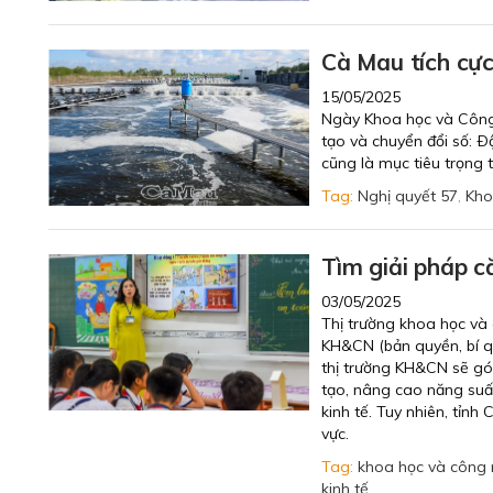
Cà Mau tích cực
15/05/2025
Ngày Khoa học và Công
tạo và chuyển đổi số: 
cũng là mục tiêu trọn
Tag:
Nghị quyết 57
,
Kho
Tìm giải pháp c
03/05/2025
Thị trường khoa học và
KH&CN (bản quyền, bí qu
thị trường KH&CN sẽ gó
tạo, nâng cao năng suất
kinh tế. Tuy nhiên, tỉn
vực.
Tag:
khoa học và công
kinh tế