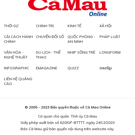
THỜI SỰ
CHÍNH TRỊ
KINH TẾ
XÃ HỘI
CẢI CÁCH HÀNH
CHUYỂN ĐỔI SỐ
QUỐC PHÒNG -
PHÁP LUẬT
CHÍNH
AN NINH
VĂN HÓA -
DU LỊCH - THỂ
NHỊP SỐNG TRẺ
LONGFORM
NGHỆ THUẬT
THAO
INFOGRAPHIC
EMAGAZINE
QUIZZ
ភាសាខ្មែរ
LIÊN HỆ QUẢNG
CÁO
© 2005 - 2023 Bản quyền thuộc về Cà Mau Online
Cơ quan chủ quản: Tỉnh ủy Cà Mau
Giấy phép xuất bản số 620/GP-BTTTT, ngày 24/12/2020
Báo Cà Mau giữ bản quyền nội dung trên website này.