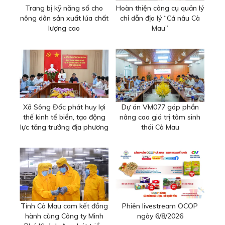
Trang bị kỹ năng số cho
Hoàn thiện công cụ quản lý
nông dân sản xuất lúa chất
chỉ dẫn địa lý “Cá nâu Cà
lượng cao
Mau”
Xã Sông Đốc phát huy lợi
Dự án VM077 góp phần
thế kinh tế biển, tạo động
nâng cao giá trị tôm sinh
lực tăng trưởng địa phương
thái Cà Mau
Tỉnh Cà Mau cam kết đồng
Phiên livestream OCOP
hành cùng Công ty Minh
ngày 6/8/2026