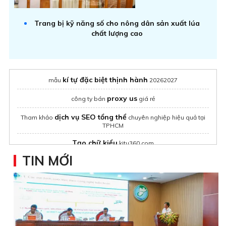
Trang bị kỹ năng số cho nông dân sản xuất lúa
chất lượng cao
kí tự đặc biệt thịnh hành
mẫu
20262027
proxy us
công ty bán
giá rẻ
dịch vụ SEO tổng thể
Tham khảo
chuyên nghiệp hiệu quả tại
TPHCM
Tạo chữ kiểu
kitu360.com
TIN MỚI
group buy seo tool
sim số đẹp
bán sim
từ 50k
In sticker
Dịch vụ
theo yêu cầu
phần mềm quản lý cửa hàng nội thất