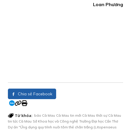
Loan Phương
Chia sẻ Facebook
Từ khóa:
báo Cà Mau
Cà Mau
tin mới Cà Mau
thời sự Cà Mau
tin tức Cà Mau
Sở Khoa học và Công nghệ
Trường Đại học Cần Thơ
Dự án "Ứng dụng quy trình nuôi tôm thẻ chân trắng (Litopenaeus