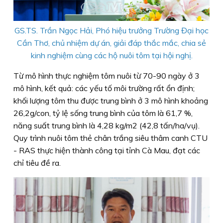
GS.TS. Trần Ngọc Hải, Phó hiệu trưởng Trường Đại học
Cần Thơ, chủ nhiệm dự án, giải đáp thắc mắc, chia sẻ
kinh nghiệm cùng các hộ nuôi tôm tại hội nghị.
Từ mô hình thực nghiệm tôm nuôi từ 70-90 ngày ở 3
mô hình, kết quả: các yếu tố môi trường rất ổn định;
khối lượng tôm thu được trung bình ở 3 mô hình khoảng
26,2g/con, tỷ lệ sống trung bình của tôm là 61,7 %,
năng suất trung bình là 4,28 kg/m2 (42,8 tấn/ha/vụ).
Quy trình nuôi tôm thẻ chân trắng siêu thâm canh CTU
- RAS thực hiện thành công tại tỉnh Cà Mau, đạt các
chỉ tiêu đề ra.