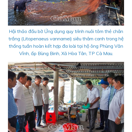
Hội thảo đầu bờ Ứng dụng quy trình nuôi tôm thẻ chân
trắng (Litopenaeus vannamei) siêu thâm canh trong hệ
thống tuần hoàn kết hợp đa loài tại hộ ông Phùng Văn
Vĩnh, ấp Bùng Binh, Xã Hòa Tân, TP Cà Mau.