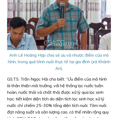
Anh Lê Hoàng Hợp chia sẻ ưu và nhược điểm của mô
hình, trong quá trình nuôi thực tế tại gia đình (xã Khánh
An).
GS.TS. Trần Ngọc Hải cho biết: “Ưu điểm của mô hình
là thân thiện môi trường, với hệ thống lọc nước tuần
hoàn, nước thải và chất thải được xử lý qua lọc sinh
học; tiết kiệm diện tích do diện tích lọc sinh học xử lý
nước chỉ chiếm 25-30% tổng diện tích nuôi. Tôm nuôi
đạt năng suất và sản lượng cao, có thể nhân rộng quy