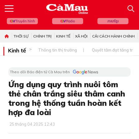
Truyền hình
Radio
ភាសាខ្មែរ
THỜI SỰ
CHÍNH TRỊ
KINH TẾ
XÃ HỘI
CẢI CÁCH HÀNH CHÍNH
Kinh tế
Thông tin thị trường
Quyết tâm đạt tăng trưở
Theo dõi Báo điện tử Cà Mau trên
Ứng dụng quy trình nuôi tôm
thẻ chân trắng siêu thâm canh
trong hệ thống tuần hoàn kết
hợp đa loài
25 tháng 04 2025 12:43