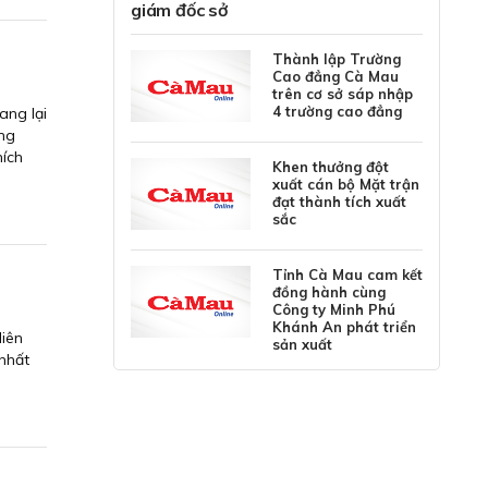
giám đốc sở
Thành lập Trường
Cao đẳng Cà Mau
trên cơ sở sáp nhập
4 trường cao đẳng
ang lại
ang
hích
Khen thưởng đột
xuất cán bộ Mặt trận
đạt thành tích xuất
sắc
Tỉnh Cà Mau cam kết
đồng hành cùng
Công ty Minh Phú
Khánh An phát triển
liên
sản xuất
 nhất