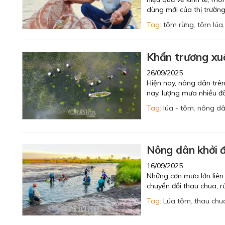
dùng mới của thị trường,
Tag:
tôm rừng
,
tôm lúa
Khẩn trương xu
26/09/2025
Hiện nay, nông dân trên
nay, lượng mưa nhiều đã
Tag:
lúa - tôm
,
nông d
Nông dân khởi đ
16/09/2025
Những cơn mưa lớn liên 
chuyển đổi thau chua, r
Tag:
Lúa tôm
,
thau chu