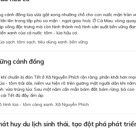
những cánh đồng lúa vừa gặt xong nhường chỗ cho con nước mặn tràn v
u lớn lên trong lớp phù sa mặn - ngọt giao hoà. Ở Cà Mau, vòng qua
hịp sống đặc trưng mà còn hình thành mô hình sản xuất bền vững đa
riển xanh của cả nước: tôm - lúa hữu cơ.
lúa sạch
,
tôm sạch
,
tiêu dùng xanh
,
bền vững
hững cánh đồng
khí chuẩn bị đón Tết ở Xã Nguyễn Phích rộn ràng, phấn khởi hơn mọ
a - tôm trải dài, niềm vui hiện rõ trên gương mặt người dân khi nă
h, vừa trúng lúa. Sau một năm cần mẫn bám đất, bám rừng, bà con
cái Tết đủ đầy, ấm áp.
 hình lúa - tôm càng xanh
,
Xã Nguyễn Phích
t huy du lịch sinh thái, tạo đột phá phát triể