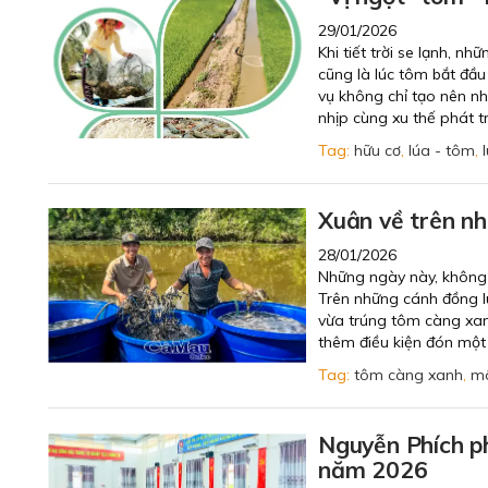
29/01/2026
Khi tiết trời se lạnh, 
cũng là lúc tôm bắt đầ
vụ không chỉ tạo nên n
nhịp cùng xu thế phát t
Tag:
hữu cơ
,
lúa - tôm
,
Xuân về trên n
28/01/2026
Những ngày này, không 
Trên những cánh đồng lú
vừa trúng tôm càng xan
thêm điều kiện đón một 
Tag:
tôm càng xanh
,
mô
Nguyễn Phích phá
năm 2026