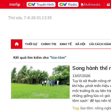
ភាសាខ្មែរ
Truyền hình
Radio
M
ultimedia
Thứ sáu, 7-8-26 01:13:35
THỜI SỰ
CHÍNH TRỊ
KINH TẾ
XÃ HỘI
CẢI CÁCH HÀN
Kết quả tìm kiếm cho
"lúa-tôm"
Song hành thế 
13/07/2026
Tuy là xã thuần nông n
khí hậu, phát triển hiệ
môi trường là ưu tiên h
những giống lúa có giá 
tôm sạch” để tạo nền tả
Tag:
lúa tôm
,
nông ngh