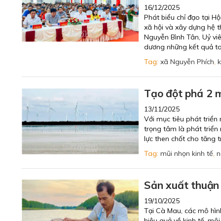
16/12/2025
Phát biểu chỉ đạo tại Hộ
xã hội và xây dựng hệ t
Nguyễn Bình Tân, Uỷ vi
dương những kết quả t
Tag:
xã Nguyễn Phích
,
Tạo đột phá 2 m
13/11/2025
Với mục tiêu phát triển
trọng tâm là phát triể
lực then chốt cho tăng t
Tag:
mũi nhọn kinh tế
,
n
Sản xuất thuận 
19/10/2025
Tại Cà Mau, các mô hình
hiệu quả về kinh tế, mô