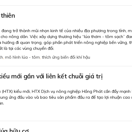
thiên
 đang trở thành mũi nhọn kinh tế của nhiều địa phương trong tỉnh, m
 cho nông dân. Việc xây dựng thương hiệu “lúa thơm - tôm sạch” đ
à hướng đi quan trọng, góp phần phát triển nông nghiệp bền vững, t
ất là tại các vùng chuyển đổi.
ch
,
mô hình lúa - tôm
,
thích ứng biến đổi khí hậu
u mới gắn với liên kết chuỗi giá trị
 (HTX) kiểu mới, HTX Dịch vụ nông nghiệp Hồng Phát cần đẩy mạnh 
ệc cung ứng đầu vào và bao tiêu sản phẩm đầu ra để tạo lợi nhuận cao
ân.
lúa hữu cơ