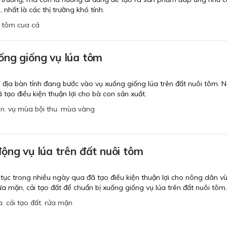
 nhất là các thị trường khó tính.
,
tôm cua cá
ống giống vụ lúa tôm
 địa bàn tỉnh đang bước vào vụ xuống giống lúa trên đất nuôi tôm. 
 tạo điều kiện thuận lợi cho bà con sản xuất.
ân
,
vụ mùa bội thu
,
mùa vàng
ộng vụ lúa trên đất nuôi tôm
tục trong nhiều ngày qua đã tạo điều kiện thuận lợi cho nông dân v
ửa mặn, cải tạo đất để chuẩn bị xuống giống vụ lúa trên đất nuôi tôm.
a
,
cải tạo đất
,
rửa mặn