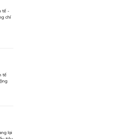
 tế -
ng chí
u
h tế
động
ng lại
ầu tiêu