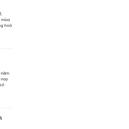
ề,
y mùa
ng hoà
i năm.
m nay
 có
n