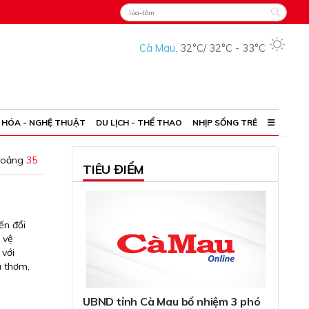
Cà Mau
,
32°C
/
32°C
-
33°C
 HÓA - NGHỆ THUẬT
DU LỊCH - THỂ THAO
NHỊP SỐNG TRẺ
hoảng
35
TIÊU ĐIỂM
ến đổi
 vệ
 với
a thơm,
UBND tỉnh Cà Mau bổ nhiệm 3 phó