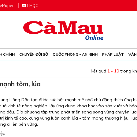
e
P
aper
LHQC
H CHÍNH
CHUYỂN ĐỔI SỐ
QUỐC PHÒNG - AN NINH
PHÁP LUẬT
VĂN
Kết quả
1 - 10
trong k
mạnh tôm, lúa
hưng Hồng Dân tạo được sức bật mạnh mẽ nhờ chủ động thích ứng bi
u quả kinh tế nông nghiệp, lấy ứng dụng khoa học vào sản xuất và bảo
àng đầu. Ðịa phương tập trung phát triển song song vùng chuyên lúa
trị kinh tế cao, cùng vùng luân canh lúa - tôm mang thương hiệu “lú
ng đi lên bền vững.
iệp