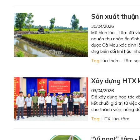
Sản xuất thuận 
30/04/2026
Mô hình lúa - tôm đã và
nguồn thu nhập ổn định
được Cà Mau xác định l
ứng biến đổi khí hậu, nh
Tag:
lúa thơm - tôm sạ
Xây dựng HTX kiể
03/04/2026
Để xây dựng hợp tác xã
kết chuỗi giá trị từ vi
cho thành viên, nông d
Tag:
HTX
,
lúa
,
tôm
“Vị ngọt” tôm - 