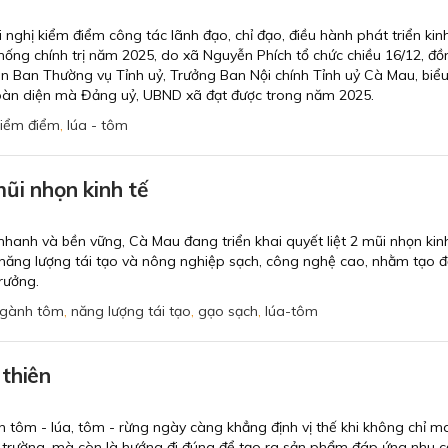
i nghị kiểm điểm công tác lãnh đạo, chỉ đạo, điều hành phát triển kinh
hống chính trị năm 2025, do xã Nguyễn Phích tổ chức chiều 16/12, đồ
ên Ban Thường vụ Tỉnh uỷ, Trưởng Ban Nội chính Tỉnh uỷ Cà Mau, biể
oàn diện mà Đảng uỷ, UBND xã đạt được trong năm 2025.
kiểm điểm
,
lúa - tôm
ũi nhọn kinh tế
 nhanh và bền vững, Cà Mau đang triển khai quyết liệt 2 mũi nhọn kin
n năng lượng tái tạo và nông nghiệp sạch, công nghệ cao, nhằm tạo 
rưởng.
gành tôm
,
năng lượng tái tạo
,
gạo sạch
,
lúa-tôm
thiên
 tôm - lúa, tôm - rừng ngày càng khẳng định vị thế khi không chỉ ma
i trường, mà còn là hướng đi đúng để tạo ra sản phẩm đáp ứng nhu c