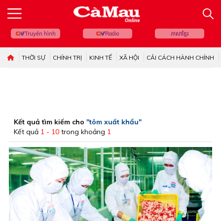
Truyền hình
Radio
ភាសាខ្មែរ
THỜI SỰ
CHÍNH TRỊ
KINH TẾ
XÃ HỘI
CẢI CÁCH HÀNH CHÍNH
Kết quả tìm kiếm cho
"tôm xuất khẩu"
Kết quả
1 - 10
trong khoảng
1