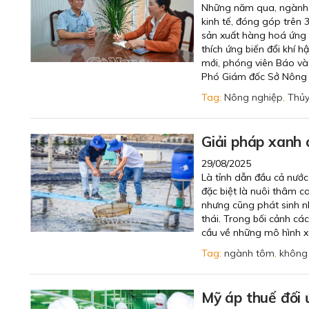
Những năm qua, ngành n
kinh tế, đóng góp trên 
sản xuất hàng hoá ứng 
thích ứng biến đổi khí 
mới, phóng viên Báo và
Phó Giám đốc Sở Nông 
Tag:
Nông nghiệp
,
Thủy
Giải pháp xanh
29/08/2025
Là tỉnh dẫn đầu cả nướ
đặc biệt là nuôi thâm c
nhưng cũng phát sinh nhi
thái. Trong bối cảnh cá
cầu về những mô hình x
Tag:
ngành tôm
,
không 
Mỹ áp thuế đối 