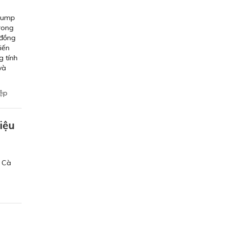
Trump
rong
 đồng
iến
 tính
và
ệp
iệu
h Cà