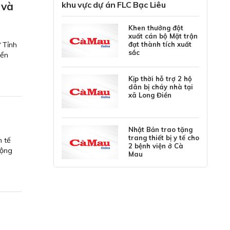
 và
khu vực dự án FLC Bạc Liêu
Khen thưởng đột
xuất cán bộ Mặt trận
 Tỉnh
đạt thành tích xuất
sắc
iển
Kịp thời hỗ trợ 2 hộ
dân bị cháy nhà tại
xã Long Điền
Nhật Bản trao tặng
trang thiết bị y tế cho
h tế
2 bệnh viện ở Cà
động
Mau