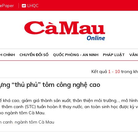
e
P
aper
LHQC
H CHÍNH
CHUYỂN ĐỔI SỐ
QUỐC PHÒNG - AN NINH
PHÁP LUẬT
VĂN
Kết quả
1 - 10
trong k
ựng “thủ phủ” tôm công nghệ cao
ế khá cao, giảm giá thành sản xuất, thân thiện môi trường..., mô hình
 thâm canh (STC) tuần hoàn ít thay nước, an toàn sinh học được kỳ 
cho ngành tôm Cà Mau.
m canh
,
ngành tôm Cà Mau