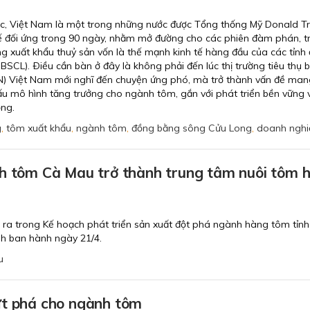
ác, Việt Nam là một trong những nước được Tổng thống Mỹ Donald 
 đối ứng trong 90 ngày, nhằm mở đường cho các phiên đàm phán, t
g xuất khẩu thuỷ sản vốn là thế mạnh kinh tế hàng đầu của các tỉnh
CL). Ðiều cần bàn ở đây là không phải đến lúc thị trường tiêu thụ b
) Việt Nam mới nghĩ đến chuyện ứng phó, mà trở thành vấn đề mang
ấu mô hình tăng trưởng cho ngành tôm, gắn với phát triển bền vững 
ộng.
g
,
tôm xuất khẩu
,
ngành tôm
,
đồng bằng sông Cửu Long
,
doanh nghi
h tôm Cà Mau trở thành trung tâm nuôi tôm h
t ra trong Kế hoạch phát triển sản xuất đột phá ngành hàng tôm tỉn
h ban hành ngày 21/4.
u
ứt phá cho ngành tôm