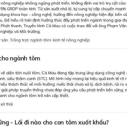
ông nghiệp không ngừng phát triển, khẳng định vai trò trụ cột của
35% GRDP toàn tỉnh. Từ sản xuất nhỏ lẻ, tự cung tự cấp chuyển mạnh
dụng khoa học - công nghệ, hướng đến nông nghiệp hiện đại, bền v
hậu. Ðể hiểu rõ hơn định hướng thúc đẩy phát triển ngành trong giai đ
 Phát thanh, Truyền hình Cà Mau có cuộc trao đổi với ông Phạm Văn
nghiệp và Môi trường.
 sản
,
Trồng trọt
,
ngành tôm
,
kinh tế nông nghiệp
 cho ngành tôm
c về diện tích nuôi tôm, Cà Mau đang tập trung ứng dụng công nghệ 
anh, siêu thâm canh (STC). Mô hình này mang lại hiệu quả kinh tế rõ r
ều thách thức về môi trường: nước thải chưa xử lý, dịch bệnh, rủi ro 
c giải pháp truyền thống chưa đáp ứng yêu cầu phát triển bền vững, 
anh cho ngành tôm trở nên cấp thiết.
xả thải
ứng - Lối đi nào cho con tôm xuất khẩu?