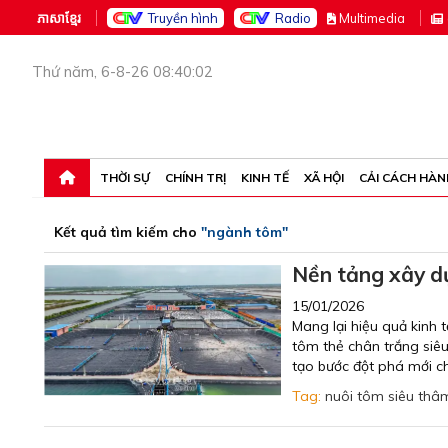
ភាសាខ្មែរ
Truyền hình
Radio
M
ultimedia
Thứ năm, 6-8-26 08:40:02
THỜI SỰ
CHÍNH TRỊ
KINH TẾ
XÃ HỘI
CẢI CÁCH HÀN
Kết quả tìm kiếm cho
"ngành tôm"
Nền tảng xây d
15/01/2026
Mang lại hiệu quả kinh t
tôm thẻ chân trắng siêu
tạo bước đột phá mới 
Tag:
nuôi tôm siêu thâ