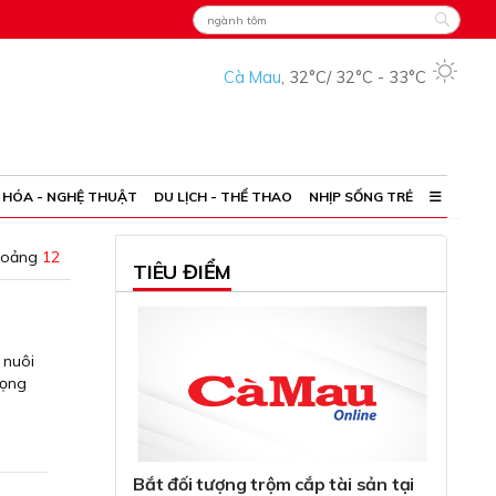
Cà Mau
,
32°C
/
32°C
-
33°C
 HÓA - NGHỆ THUẬT
DU LỊCH - THỂ THAO
NHỊP SỐNG TRẺ
hoảng
12
TIÊU ĐIỂM
 nuôi
vọng
Bắt đối tượng trộm cắp tài sản tại