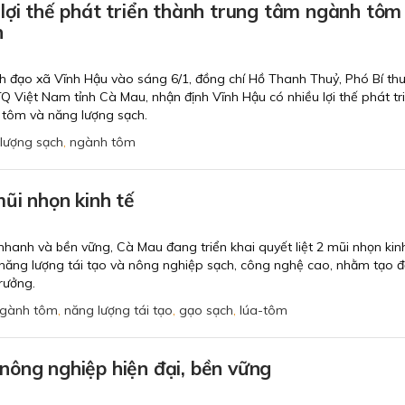
lợi thế phát triển thành trung tâm ngành tôm
h
ãnh đạo xã Vĩnh Hậu vào sáng 6/1, đồng chí Hồ Thanh Thuỷ, Phó Bí thư
Q Việt Nam tỉnh Cà Mau, nhận định Vĩnh Hậu có nhiều lợi thế phát tr
tôm và năng lượng sạch.
lượng sạch
,
ngành tôm
ũi nhọn kinh tế
 nhanh và bền vững, Cà Mau đang triển khai quyết liệt 2 mũi nhọn kin
n năng lượng tái tạo và nông nghiệp sạch, công nghệ cao, nhằm tạo 
rưởng.
gành tôm
,
năng lượng tái tạo
,
gạo sạch
,
lúa-tôm
ông nghiệp hiện đại, bền vững