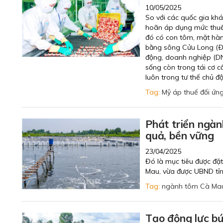
10/05/2025
So với các quốc gia kh
hoãn áp dụng mức thuế
đó có con tôm, mặt hàn
bằng sông Cửu Long (ÐBS
động, doanh nghiệp (DN
sống còn trong tái cơ c
luôn trong tư thế chủ đ
Tag:
Mỹ áp thuế đối ứn
Phát triển ngàn
quả, bền vững
23/04/2025
Đó là mục tiêu được đặ
Mau, vừa được UBND tỉn
Tag:
ngành tôm Cà Ma
Tạo động lực b