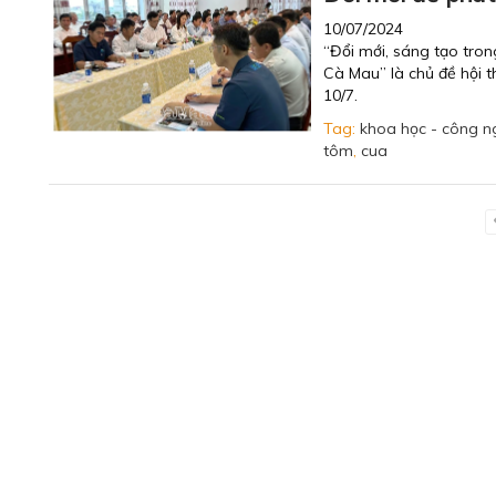
10/07/2024
“Đổi mới, sáng tạo tron
Cà Mau” là chủ đề hội 
10/7.
Tag:
khoa học - công n
tôm
,
cua