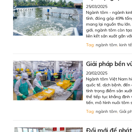
25/03/2025
Ngành tôm - ngành kinh 
tỉnh, đóng góp 49% tổng
mang lại nguồn thu lớn
giới, ngành tôm còn tạ
liên kết sản xuất gắn với
Tag:
ngành tôm
,
kinh t
Giải pháp bền 
20/02/2025
Ngành tôm Việt Nam hiện
quốc tế, dịch bệnh, đến
tỉnh trọng điểm sản xu
thể tiếp tục khẳng định 
tiến, mô hình nuôi tôm 
Tag:
ngành tôm
,
Giải p
Đổi mới để phát