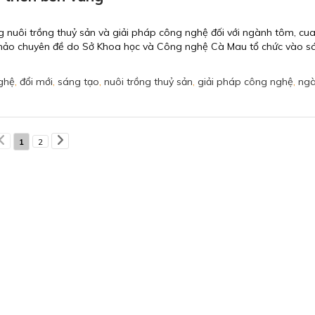
g nuôi trồng thuỷ sản và giải pháp công nghệ đối với ngành tôm, cua
thảo chuyên đề do Sở Khoa học và Công nghệ Cà Mau tổ chức vào s
ghệ
,
đổi mới
,
sáng tạo
,
nuôi trồng thuỷ sản
,
giải pháp công nghệ
,
ng
1
2