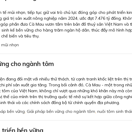
tế mũi nhọn, tiếp tục giữ vai trò chủ lực đóng góp cho phát triển kin
 giá trị sản xuất nông nghiệp năm 2024, ước đạt 7.476 tỷ đồng. Khôn
, góp phần đưa Cà Mau vươn tầm trên bản đồ thuỷ sản Việt Nam và 
o sinh kế bền vững cho hàng trăm ngàn hộ dân, thúc đẩy mô hình hợp
 chế biến và tiêu thụ.
ế mũi nhọn
vững cho ngành tôm
 đang đối mặt với nhiều thử thách, từ cạnh tranh khốc liệt trên thị 
 chi phí sản xuất gia tăng. Trong bối cảnh đó, Cà Mau - một trong nh
ất tôm của Việt Nam, không chỉ vượt qua những khó khăn này mà cò
vị thế của mình trên thị trường quốc tế nhờ sự kết hợp giữa công ngh
sinh thái và các chính sách đồng bộ từ chính quyền địa phương.
háp bền vững
,
Giải pháp bền vững cho ngành tôm
,
nuôi tôm sinh thái
 triển bền vững