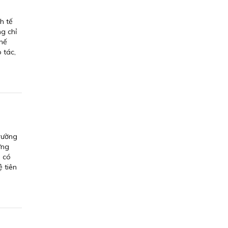
h tế
g chỉ
thế
 tác,
trường
ững
n có
ệ tiên