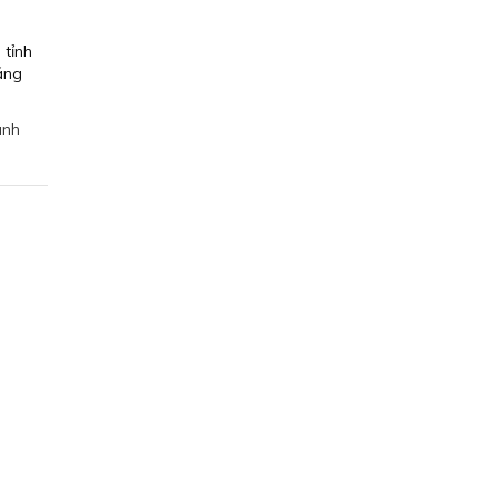
 tỉnh
áng
ành