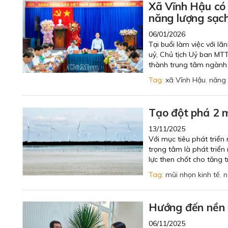
Xã Vĩnh Hậu có 
năng lượng sạc
06/01/2026
Tại buổi làm việc với l
uỷ, Chủ tịch Uỷ ban MTT
thành trung tâm ngành 
Tag:
xã Vĩnh Hậu
,
năng 
Tạo đột phá 2 m
13/11/2025
Với mục tiêu phát triển
trọng tâm là phát triể
lực then chốt cho tăng t
Tag:
mũi nhọn kinh tế
,
n
Hướng đến nền n
06/11/2025