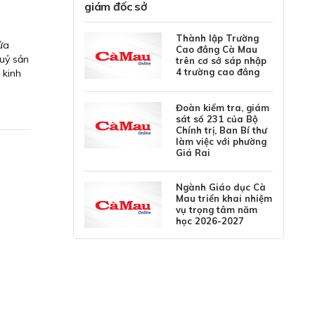
giám đốc sở
Thành lập Trường
cửa
Cao đẳng Cà Mau
huỷ sản
trên cơ sở sáp nhập
4 trường cao đẳng
 kinh
Đoàn kiểm tra, giám
sát số 231 của Bộ
Chính trị, Ban Bí thư
làm việc với phường
Giá Rai
Ngành Giáo dục Cà
Mau triển khai nhiệm
vụ trọng tâm năm
học 2026-2027