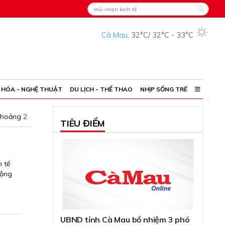
Cà Mau
,
32°C
/
32°C
-
33°C
 HÓA - NGHỆ THUẬT
DU LỊCH - THỂ THAO
NHỊP SỐNG TRẺ
khoảng
2
TIÊU ĐIỂM
h tế
động
UBND tỉnh Cà Mau bổ nhiệm 3 phó