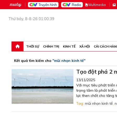
ភាសាខ្មែរ
Truyền hình
Radio
M
ultimedia
Thứ bảy, 8-8-26 01:00:39
THỜI SỰ
CHÍNH TRỊ
KINH TẾ
XÃ HỘI
CẢI CÁCH HÀN
Kết quả tìm kiếm cho
"mũi nhọn kinh tế"
Tạo đột phá 2 m
13/11/2025
Với mục tiêu phát triển
trọng tâm là phát triể
lực then chốt cho tăng t
Tag:
mũi nhọn kinh tế
,
n