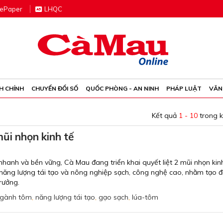
e
P
aper
LHQC
H CHÍNH
CHUYỂN ĐỔI SỐ
QUỐC PHÒNG - AN NINH
PHÁP LUẬT
VĂN
Kết quả
1 - 10
trong 
ũi nhọn kinh tế
 nhanh và bền vững, Cà Mau đang triển khai quyết liệt 2 mũi nhọn kin
n năng lượng tái tạo và nông nghiệp sạch, công nghệ cao, nhằm tạo 
rưởng.
gành tôm
,
năng lượng tái tạo
,
gạo sạch
,
lúa-tôm