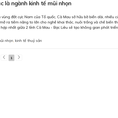
ục là ngành kinh tế mũi nhọn
ù là vùng đất cực Nam của Tổ quốc, Cà Mau sở hữu bờ biển dài, nhiều 
 mở ra tiềm năng to lớn cho nghề khai thác, nuôi trồng và chế biến t
u hợp nhất giữa 2 tỉnh Cà Mau - Bạc Liêu sẽ tạo không gian phát triển
mũi nhọn
,
kinh tế thuỷ sản
1