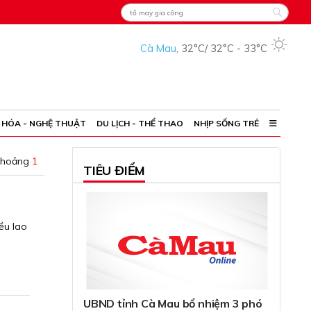
Cà Mau
,
32°C
/
32°C
-
33°C
 HÓA - NGHỆ THUẬT
DU LỊCH - THỂ THAO
NHỊP SỐNG TRẺ
khoảng
1
TIÊU ĐIỂM
ều lao
UBND tỉnh Cà Mau bổ nhiệm 3 phó