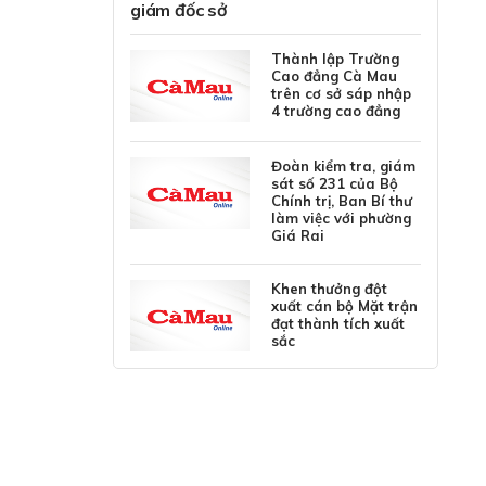
giám đốc sở
Thành lập Trường
Cao đẳng Cà Mau
trên cơ sở sáp nhập
4 trường cao đẳng
Đoàn kiểm tra, giám
sát số 231 của Bộ
Chính trị, Ban Bí thư
làm việc với phường
Giá Rai
Khen thưởng đột
xuất cán bộ Mặt trận
đạt thành tích xuất
sắc