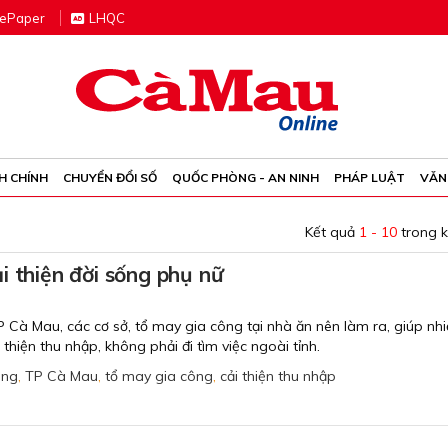
e
P
aper
LHQC
H CHÍNH
CHUYỂN ĐỔI SỐ
QUỐC PHÒNG - AN NINH
PHÁP LUẬT
VĂN
Kết quả
1 - 10
trong 
i thiện đời sống phụ nữ
P Cà Mau, các cơ sở, tổ may gia công tại nhà ăn nên làm ra, giúp nhi
 thiện thu nhập, không phải đi tìm việc ngoài tỉnh.
ông
,
TP Cà Mau
,
tổ may gia công
,
cải thiện thu nhập