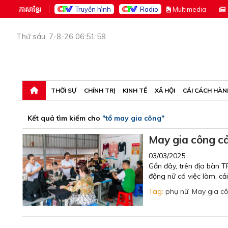
ភាសាខ្មែរ
Truyền hình
Radio
M
ultimedia
Thứ sáu, 7-8-26 06:51:58
THỜI SỰ
CHÍNH TRỊ
KINH TẾ
XÃ HỘI
CẢI CÁCH HÀN
Kết quả tìm kiếm cho
"tổ may gia công"
May gia công cả
03/03/2025
Gần đây, trên địa bàn T
động nữ có việc làm, cải
Tag:
phụ nữ
,
May gia c