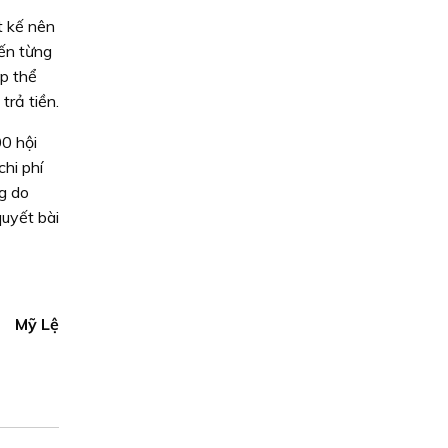
t kế nên
ến từng
ập thể
trả tiền.
00 hội
chi phí
ng do
uyết bài
Mỹ Lệ