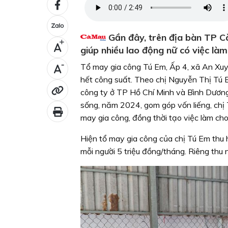
Gần đây, trên địa bàn TP Cà
+
giúp nhiều lao động nữ có việc làm,
-
Tổ may gia công Tú Em, Ấp 4, xã An Xu
hết công suất. Theo chị Nguyễn Thị Tú E
công ty ở TP Hồ Chí Minh và Bình Dương.
sống, năm 2024, gom góp vốn liếng, chị 
may gia công, đồng thời tạo việc làm cho
Hiện tổ may gia công của chị Tú Em thu 
mỗi người 5 triệu đồng/tháng. Riêng thu