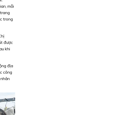
ian, mỗi
 trang
ệc trong
Chị
út được
au khi
động địa
ác công
o nhân