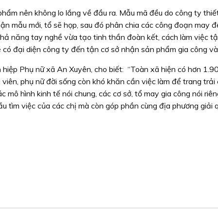
phẩm nên không lo lắng về đầu ra. Mẫu mã đều do công ty thiế
nhận mẫu mới, tổ sẽ họp, sau đó phân chia các công đoạn may đ
hả năng tay nghề vừa tạo tinh thần đoàn kết, cách làm việc t
 có đại diện công ty đến tận cơ sở nhận sản phẩm gia công và 
n hiệp Phụ nữ xã An Xuyên, cho biết: “Toàn xã hiện có hơn 1.9
 viên, phụ nữ đời sống còn khó khăn cần việc làm để trang trải 
c mô hình kinh tế nói chung, các cơ sở, tổ may gia công nói riê
u tìm việc của các chị mà còn góp phần cùng địa phương giải q