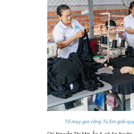
Tổ may gia công Tú Em giải qu
Chị Nguyễn Thị Mai, Ấp 4, xã An Xuyên, 