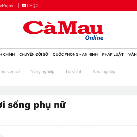
e
P
aper
LHQC
H CHÍNH
CHUYỂN ĐỔI SỐ
QUỐC PHÒNG - AN NINH
PHÁP LUẬT
VĂN
 hai con số
Nông nghiệp
Tài chính
Khởi nghiệp
ời sống phụ nữ