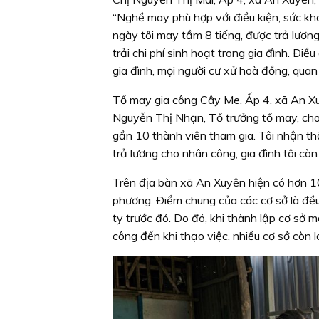
“Nghề may phù hợp với điều kiện, sức kho
ngày tôi may tầm 8 tiếng, được trả lương
trải chi phí sinh hoạt trong gia đình. Ði
gia đình, mọi người cư xử hoà đồng, quan 
Tổ may gia công Cây Me, Ấp 4, xã An Xu
Nguyễn Thị Nhạn, Tổ trưởng tổ may, cho b
gần 10 thành viên tham gia. Tôi nhận th
trả lương cho nhân công, gia đình tôi còn
Trên địa bàn xã An Xuyên hiện có hơn 10 
phương. Ðiểm chung của các cơ sở là đều
ty trước đó. Do đó, khi thành lập cơ sở 
công đến khi thạo việc, nhiều cơ sở còn 