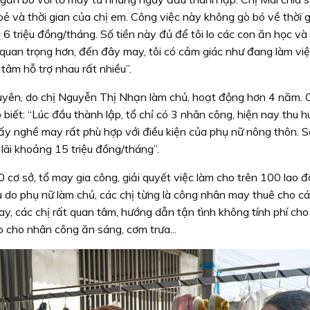
ẻ và thời gian của chị em. Công việc này không gò bó về thời g
 6 triệu đồng/tháng. Số tiền này đủ để tôi lo các con ăn học và
ều quan trọng hơn, đến đây may, tôi có cảm giác như đang làm vi
tâm hỗ trợ nhau rất nhiều”.
yên, do chị Nguyễn Thị Nhạn làm chủ, hoạt động hơn 4 năm. 
iết: “Lúc đầu thành lập, tổ chỉ có 3 nhân công, hiện nay thu h
ấy nghề may rất phù hợp với điều kiện của phụ nữ nông thôn. S
 lãi khoảng 15 triệu đồng/tháng”.
cơ sở, tổ may gia công, giải quyết việc làm cho trên 100 lao 
 do phụ nữ làm chủ, các chị từng là công nhân may thuê cho c
may, các chị rất quan tâm, hướng dẫn tận tình không tính phí ch
lo cho nhân công ăn sáng, cơm trưa...