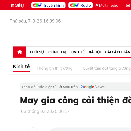
ភាសាខ្មែរ
Truyền hình
Radio
M
ultimedia
Thứ sáu, 7-8-26 16:39:06
THỜI SỰ
CHÍNH TRỊ
KINH TẾ
XÃ HỘI
CẢI CÁCH HÀN
Kinh tế
Thông tin thị trường
Quyết tâm đạt tăng trưởng
Theo dõi Báo điện tử Cà Mau trên
May gia công cải thiện đ
03 tháng 03 2025 06:17