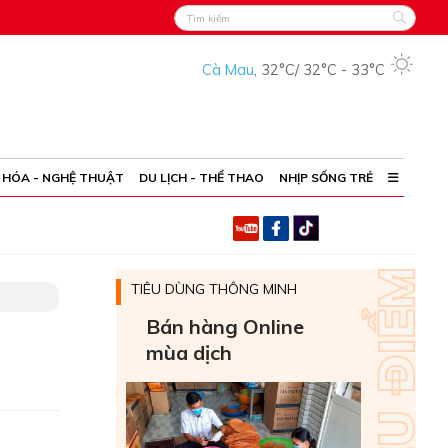
Cà Mau
,
32°C
/
32°C
-
33°C
 HÓA - NGHỆ THUẬT
DU LỊCH - THỂ THAO
NHỊP SỐNG TRẺ
TIÊU DÙNG THÔNG MINH
Bán hàng Online
mùa dịch