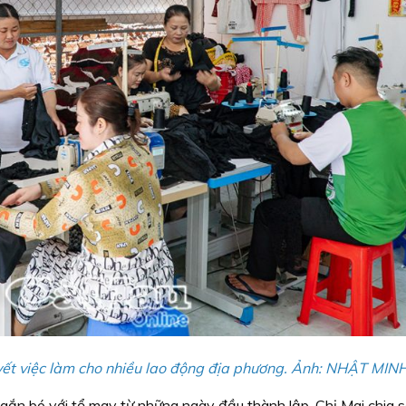
yết việc làm cho nhiều lao động địa phương. Ảnh: NHẬT MIN
gắn bó với tổ may từ những ngày đầu thành lập. Chị Mai chia s