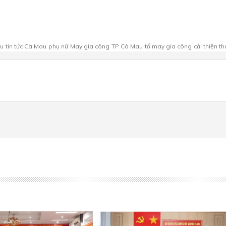
au
tin tức Cà Mau
phụ nữ
May gia công
TP Cà Mau
tổ may gia công
cải thiện t