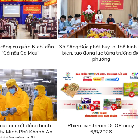
công cụ quản lý chỉ dẫn
Xã Sông Đốc phát huy lợi thế kinh
ý “Cá nâu Cà Mau”
biển, tạo động lực tăng trưởng đị
phương
au cam kết đồng hành
Phiên livestream OCOP ngày
 ty Minh Phú Khánh An
6/8/2026
t triển sản xuất