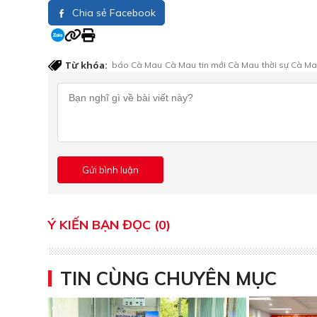
Chia sẻ Facebook
Từ khóa:
báo Cà Mau
Cà Mau
tin mới Cà Mau
thời sự Cà M
Ý KIẾN BẠN ĐỌC (0)
TIN CÙNG CHUYÊN MỤC