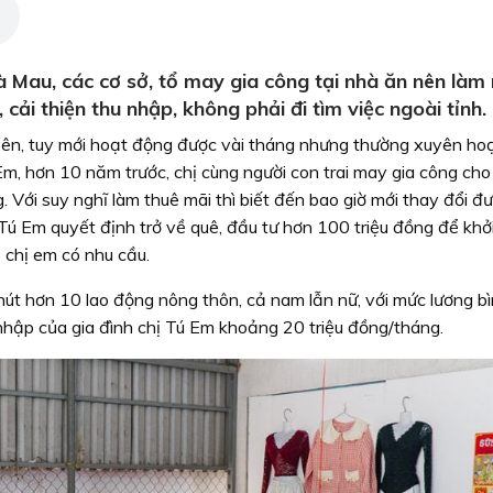
 Mau, các cơ sở, tổ may gia công tại nhà ăn nên làm 
 cải thiện thu nhập, không phải đi tìm việc ngoài tỉnh.
yên, tuy mới hoạt động được vài tháng nhưng thường xuyên ho
m, hơn 10 năm trước, chị cùng người con trai may gia công cho
 Với suy nghĩ làm thuê mãi thì biết đến bao giờ mới thay đổi đ
Tú Em quyết định trở về quê, đầu tư hơn 100 triệu đồng để khở
 chị em có nhu cầu.
hút hơn 10 lao động nông thôn, cả nam lẫn nữ, với mức lương b
 nhập của gia đình chị Tú Em khoảng 20 triệu đồng/tháng.