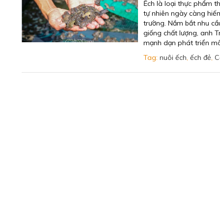
Ếch là loại thực phẩm t
tự nhiên ngày càng hiế
trường. Nắm bắt nhu cầ
giống chất lượng, anh 
mạnh dạn phát triển mô
Tag:
nuôi ếch
,
ếch đẻ
,
C