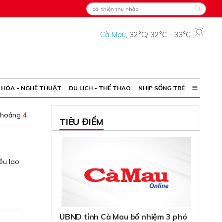
Cà Mau
,
32°C
/
32°C
-
33°C
 HÓA - NGHỆ THUẬT
DU LỊCH - THỂ THAO
NHỊP SỐNG TRẺ
khoảng
4
TIÊU ĐIỂM
ều lao
UBND tỉnh Cà Mau bổ nhiệm 3 phó