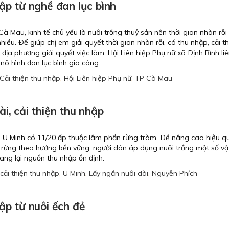
hập từ nghề đan lục bình
Cà Mau, kinh tế chủ yếu là nuôi trồng thuỷ sản nên thời gian nhàn rỗi
hiều. Ðể giúp chị em giải quyết thời gian nhàn rỗi, có thu nhập, cải th
ịa phương giải quyết việc làm, Hội Liên hiệp Phụ nữ xã Ðịnh Bình liê
 mô hình đan lục bình gia công.
Cải thiện thu nhập
,
Hội Liên hiệp Phụ nữ
,
TP Cà Mau
i, cải thiện thu nhập
 U Minh có 11/20 ấp thuộc lâm phần rừng tràm. Ðể nâng cao hiệu q
 rừng theo hướng bền vững, người dân áp dụng nuôi trồng một số vật
ang lại nguồn thu nhập ổn định.
cải thiện thu nhập
,
U Minh
,
Lấy ngắn nuôi dài
,
Nguyễn Phích
hập từ nuôi ếch đẻ