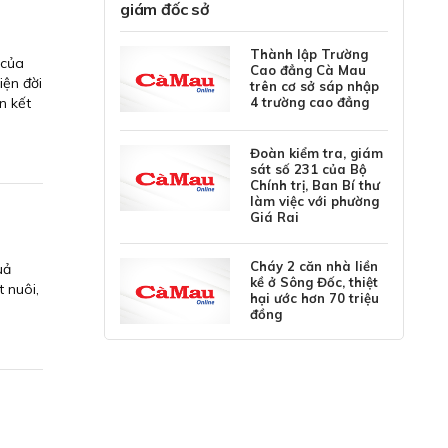
giám đốc sở
Thành lập Trường
 của
Cao đẳng Cà Mau
iện đời
trên cơ sở sáp nhập
4 trường cao đẳng
n kết
Đoàn kiểm tra, giám
sát số 231 của Bộ
Chính trị, Ban Bí thư
làm việc với phường
Giá Rai
Cháy 2 căn nhà liền
uả
kề ở Sông Đốc, thiệt
 nuôi,
hại ước hơn 70 triệu
đồng