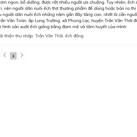
hơm ngon, bổ dưỡng, được rất nhiều người ưa chuộng. Tuy nhiên, ếch
m, nên người dân nuôi ếch thịt thương phẩm để dùng hoặc bán ra thị
u người dân nuôi ếch những năm gần đây tăng cao, nhất là cần ngu
Trần Văn Toàn, ấp Lung Trường, xã Phong Lạc, huyện Trần Văn Thời đ
 hình sản xuất ếch giống bằng đam mê và tâm huyết của mình.
ải thiện thu nhập
,
Trần Văn Thời
,
ếch đồng
1