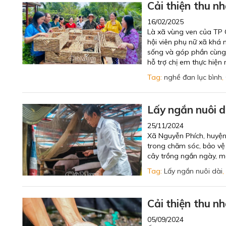
Cải thiện thu n
16/02/2025
Là xã vùng ven của TP 
hội viên phụ nữ xã khá n
sống và góp phần cùng đ
hỗ trợ chị em thực hiện
Tag:
nghề đan lục bình
,
Lấy ngắn nuôi dà
25/11/2024
Xã Nguyễn Phích, huyện
trong chăm sóc, bảo vệ
cây trồng ngắn ngày, m
Tag:
Lấy ngắn nuôi dài
,
Cải thiện thu n
05/09/2024