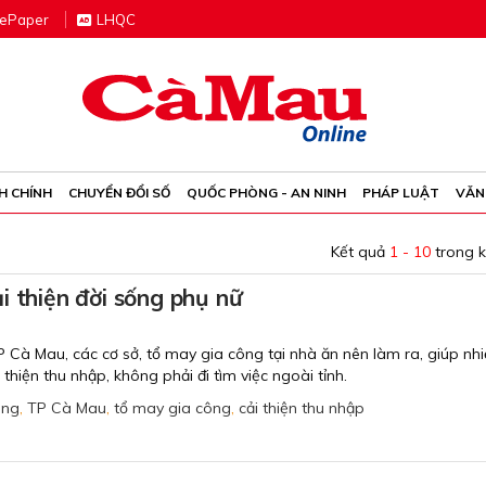
e
P
aper
LHQC
H CHÍNH
CHUYỂN ĐỔI SỐ
QUỐC PHÒNG - AN NINH
PHÁP LUẬT
VĂN
Kết quả
1 - 10
trong 
i thiện đời sống phụ nữ
P Cà Mau, các cơ sở, tổ may gia công tại nhà ăn nên làm ra, giúp nhi
 thiện thu nhập, không phải đi tìm việc ngoài tỉnh.
ông
,
TP Cà Mau
,
tổ may gia công
,
cải thiện thu nhập