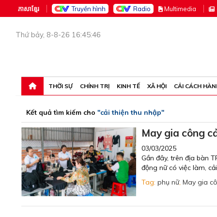
ភាសាខ្មែរ
Truyền hình
Radio
M
ultimedia
Thứ bảy, 8-8-26 16:45:46
THỜI SỰ
CHÍNH TRỊ
KINH TẾ
XÃ HỘI
CẢI CÁCH HÀN
Kết quả tìm kiếm cho
"cải thiện thu nhập"
May gia công cả
03/03/2025
Gần đây, trên địa bàn T
động nữ có việc làm, cải
Tag:
phụ nữ
,
May gia c