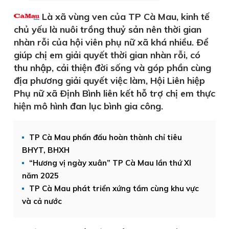
Là xã vùng ven của TP Cà Mau, kinh tế
chủ yếu là nuôi trồng thuỷ sản nên thời gian
nhàn rỗi của hội viên phụ nữ xã khá nhiều. Ðể
giúp chị em giải quyết thời gian nhàn rỗi, có
thu nhập, cải thiện đời sống và góp phần cùng
địa phương giải quyết việc làm, Hội Liên hiệp
Phụ nữ xã Ðịnh Bình liên kết hỗ trợ chị em thực
hiện mô hình đan lục bình gia công.
TP Cà Mau phấn đấu hoàn thành chỉ tiêu
BHYT, BHXH
“Hương vị ngày xuân” TP Cà Mau lần thứ XI
năm 2025
TP Cà Mau phát triển xứng tầm cùng khu vực
và cả nước