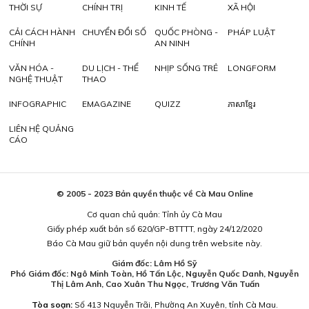
THỜI SỰ
CHÍNH TRỊ
KINH TẾ
XÃ HỘI
CẢI CÁCH HÀNH
CHUYỂN ĐỔI SỐ
QUỐC PHÒNG -
PHÁP LUẬT
CHÍNH
AN NINH
VĂN HÓA -
DU LỊCH - THỂ
NHỊP SỐNG TRẺ
LONGFORM
NGHỆ THUẬT
THAO
INFOGRAPHIC
EMAGAZINE
QUIZZ
ភាសាខ្មែរ
LIÊN HỆ QUẢNG
CÁO
© 2005 - 2023 Bản quyền thuộc về Cà Mau Online
Cơ quan chủ quản: Tỉnh ủy Cà Mau
Giấy phép xuất bản số 620/GP-BTTTT, ngày 24/12/2020
Báo Cà Mau giữ bản quyền nội dung trên website này.
Giám đốc: Lâm Hồ Sỹ
Phó Giám đốc: Ngô Minh Toàn, Hồ Tấn Lộc, Nguyễn Quốc Danh, Nguyễn
Thị Lâm Anh, Cao Xuân Thu Ngọc, Trương Văn Tuấn
Tòa soạn:
Số 413 Nguyễn Trãi, Phường An Xuyên, tỉnh Cà Mau.