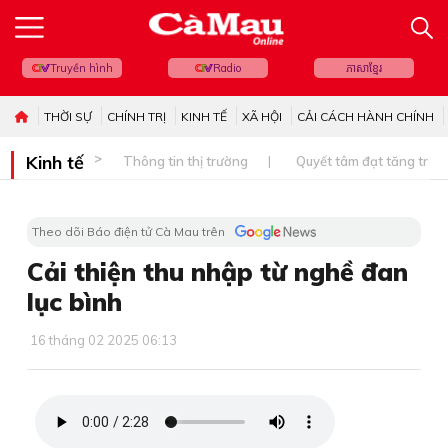
Truyền hình
Radio
ភាសាខ្មែរ
THỜI SỰ
CHÍNH TRỊ
KINH TẾ
XÃ HỘI
CẢI CÁCH HÀNH CHÍNH
Kinh tế
Thông tin thị trường
Quyết tâm đạt tăng trưở
Theo dõi Báo điện tử Cà Mau trên
Cải thiện thu nhập từ nghề đan
lục bình
16 tháng 02 2025 06:13