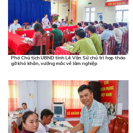
Phó Chủ tịch UBND tỉnh Lê Văn Sử chủ trì họp tháo
gỡ khó khăn, vướng mắc về lâm nghiệp