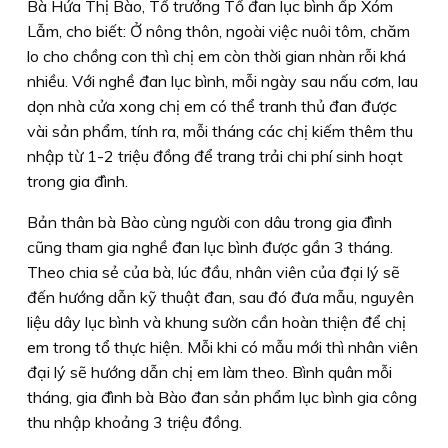
Bà Hứa Thị Bào, Tổ trưởng Tổ đan lục bình ấp Xóm
Lẫm, cho biết: Ở nông thôn, ngoài việc nuôi tôm, chăm
lo cho chồng con thì chị em còn thời gian nhàn rỗi khá
nhiều. Với nghề đan lục bình, mỗi ngày sau nấu cơm, lau
dọn nhà cửa xong chị em có thể tranh thủ đan được
vài sản phẩm, tính ra, mỗi tháng các chị kiếm thêm thu
nhập từ 1-2 triệu đồng để trang trải chi phí sinh hoạt
trong gia đình.
Bản thân bà Bào cùng người con dâu trong gia đình
cũng tham gia nghề đan lục bình được gần 3 tháng.
Theo chia sẻ của bà, lúc đầu, nhân viên của đại lý sẽ
đến hướng dẫn kỹ thuật đan, sau đó đưa mẫu, nguyên
liệu dây lục bình và khung sườn cần hoàn thiện để chị
em trong tổ thực hiện. Mỗi khi có mẫu mới thì nhân viên
đại lý sẽ hướng dẫn chị em làm theo. Bình quân mỗi
tháng, gia đình bà Bào đan sản phẩm lục bình gia công
thu nhập khoảng 3 triệu đồng.