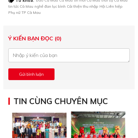
Từ khóa:
báo Cà Mau
Cà Mau
tin mới Cà Mau
thời sự Cà Mau
tin tức Cà Mau
nghề đan lục bình
Cải thiện thu nhập
Hội Liên hiệp
Phụ nữ
TP Cà Mau
Ý KIẾN BẠN ĐỌC (0)
TIN CÙNG CHUYÊN MỤC