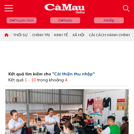
Truyền hình
Radio
ភាសាខ្មែរ
THỜI SỰ
CHÍNH TRỊ
KINH TẾ
XÃ HỘI
CẢI CÁCH HÀNH CHÍNH
Kết quả tìm kiếm cho
"Cải thiện thu nhập"
Kết quả
1 - 10
trong khoảng
4