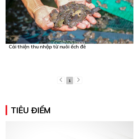
Cải thiện thu nhập từ nuôi ếch đẻ
1
TIÊU ĐIỂM