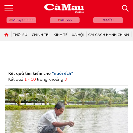
Truyền hình
Radio
ភាសាខ្មែរ
THỜI SỰ
CHÍNH TRỊ
KINH TẾ
XÃ HỘI
CẢI CÁCH HÀNH CHÍNH
Kết quả tìm kiếm cho
"nuôi ếch"
Kết quả
1 - 10
trong khoảng
3