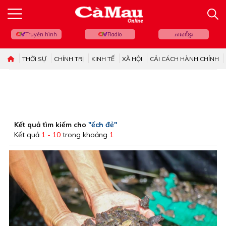
Truyền hình
Radio
ភាសាខ្មែរ
THỜI SỰ
CHÍNH TRỊ
KINH TẾ
XÃ HỘI
CẢI CÁCH HÀNH CHÍNH
Kết quả tìm kiếm cho
"ếch đẻ"
Kết quả
1 - 10
trong khoảng
1