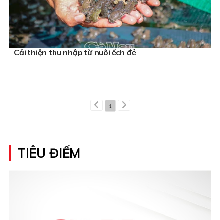
Cải thiện thu nhập từ nuôi ếch đẻ
1
TIÊU ĐIỂM