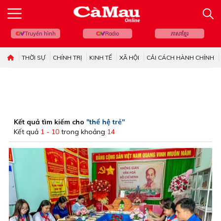
Truyền hình
Radio
ភាសាខ្មែរ
THỜI SỰ
CHÍNH TRỊ
KINH TẾ
XÃ HỘI
CẢI CÁCH HÀNH CHÍNH
Kết quả tìm kiếm cho
"thể hệ trẻ"
Kết quả
1 - 10
trong khoảng
14