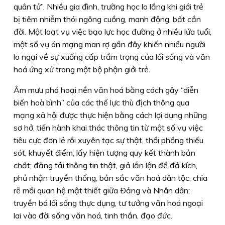
quân tử”. Nhiều gia đình, trường học lo lắng khi giới trẻ
bị tiêm nhiễm thói ngông cuồng, manh động, bất cần
đời. Một loạt vụ việc bạo lực học đường ở nhiều lứa tuổi,
một số vụ án mạng man rợ gần đây khiến nhiều người
lo ngại về sự xuống cấp trầm trọng của lối sống và văn
hoá ứng xử trong một bộ phận giới trẻ.
Âm mưu phá hoại nền văn hoá bằng cách gây “diễn
biến hoà bình” của các thế lực thù địch thông qua
mạng xã hội được thực hiện bằng cách lợi dụng những
sơ hở, tiến hành khai thác thông tin từ một số vụ việc
tiêu cực đơn lẻ rồi xuyên tạc sự thật, thổi phồng thiếu
sót, khuyết điểm; lấy hiện tượng quy kết thành bản
chất; đăng tải thông tin thật, giả lẫn lộn để đả kích,
phủ nhận truyền thống, bản sắc văn hoá dân tộc, chia
rẽ mối quan hệ mật thiết giữa Ðảng và Nhân dân;
truyền bá lối sống thực dụng, tư tưởng văn hoá ngoại
lai vào đời sống văn hoá, tinh thần, đạo đức.