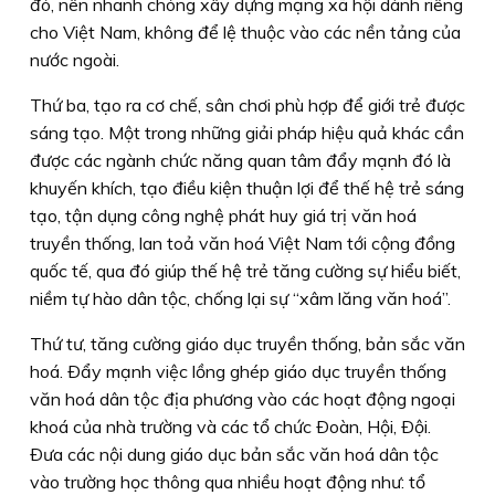
đó, nên nhanh chóng xây dựng mạng xã hội dành riêng
cho Việt Nam, không để lệ thuộc vào các nền tảng của
nước ngoài.
Thứ ba, tạo ra cơ chế, sân chơi phù hợp để giới trẻ được
sáng tạo. Một trong những giải pháp hiệu quả khác cần
được các ngành chức năng quan tâm đẩy mạnh đó là
khuyến khích, tạo điều kiện thuận lợi để thế hệ trẻ sáng
tạo, tận dụng công nghệ phát huy giá trị văn hoá
truyền thống, lan toả văn hoá Việt Nam tới cộng đồng
quốc tế, qua đó giúp thế hệ trẻ tăng cường sự hiểu biết,
niềm tự hào dân tộc, chống lại sự “xâm lăng văn hoá”.
Thứ tư, tăng cường giáo dục truyền thống, bản sắc văn
hoá. Ðẩy mạnh việc lồng ghép giáo dục truyền thống
văn hoá dân tộc địa phương vào các hoạt động ngoại
khoá của nhà trường và các tổ chức Ðoàn, Hội, Ðội.
Ðưa các nội dung giáo dục bản sắc văn hoá dân tộc
vào trường học thông qua nhiều hoạt động như: tổ