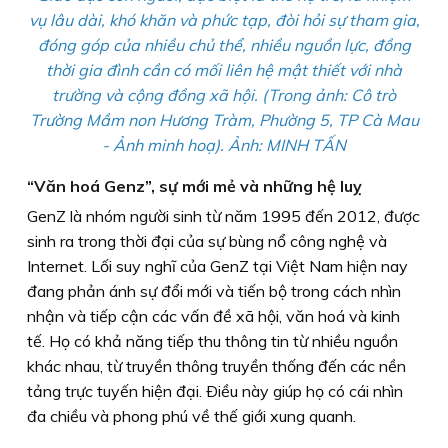
vụ lâu dài, khó khăn và phức tạp, đòi hỏi sự tham gia,
đóng góp của nhiều chủ thể, nhiều nguồn lực, đồng
thời gia đình cần có mối liên hệ mật thiết với nhà
trường và cộng đồng xã hội. (Trong ảnh: Cô trò
Trường Mầm non Hương Tràm, Phường 5, TP Cà Mau
- Ảnh minh hoạ). Ảnh: MINH TẤN
“Văn hoá Genz”, sự mới mẻ và những hệ luỵ
GenZ là nhóm người sinh từ năm 1995 đến 2012, được
sinh ra trong thời đại của sự bùng nổ công nghệ và
Internet. Lối suy nghĩ của GenZ tại Việt Nam hiện nay
đang phản ánh sự đổi mới và tiến bộ trong cách nhìn
nhận và tiếp cận các vấn đề xã hội, văn hoá và kinh
tế. Họ có khả năng tiếp thu thông tin từ nhiều nguồn
khác nhau, từ truyền thông truyền thống đến các nền
tảng trực tuyến hiện đại. Ðiều này giúp họ có cái nhìn
đa chiều và phong phú về thế giới xung quanh.