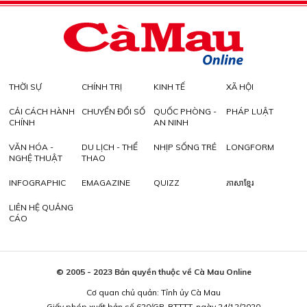
THỜI SỰ
CHÍNH TRỊ
KINH TẾ
XÃ HỘI
CẢI CÁCH HÀNH
CHUYỂN ĐỔI SỐ
QUỐC PHÒNG -
PHÁP LUẬT
CHÍNH
AN NINH
VĂN HÓA -
DU LỊCH - THỂ
NHỊP SỐNG TRẺ
LONGFORM
NGHỆ THUẬT
THAO
INFOGRAPHIC
EMAGAZINE
QUIZZ
ភាសាខ្មែរ
LIÊN HỆ QUẢNG
CÁO
© 2005 - 2023 Bản quyền thuộc về Cà Mau Online
Cơ quan chủ quản: Tỉnh ủy Cà Mau
Giấy phép xuất bản số 620/GP-BTTTT, ngày 24/12/2020