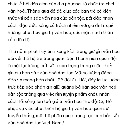
chức lễ hội dân gian của địa phương, tổ chức trò chơi
văn hoá...Thông qua đó để giúp các bạn trẻ có kiến
thức về bản sắc văn hoá của dân tộc, bồi đắp nhân
cách, đạo đức, sống có trách nhiệm với gia đình, quê
hương; phát huy giá trị văn hoá, sức mạnh tinh thần
của dân tộc.
Thứ năm, phát huy tính xung kích trong giữ gìn văn hoá
đối với thế hệ trẻ trong quân đội. Thanh niên quân đội
là một lực lượng hết sức quan trọng trong cuộc chiến
gìn giữ bản sắc văn hoá dân tộc. Với số lượng đông
đảo và mang bản chất “Bộ đội Cụ Hồ”, đây là lực lượng
trực tiếp góp phần gìn giữ, quảng bá bản sắc văn hoá
dân tộc thông qua việc rèn luyện phẩm chất, nhân
cách, lối sống, lan toả giá trị văn hoá “Bộ đội Cụ Hồ”;
phục vụ việc phát triển hệ giá trị văn hoá quân sự
truyền thống, một bộ phận quan trọng tạo nên bản sắc
văn hoá dân tộc Việt Nam./.