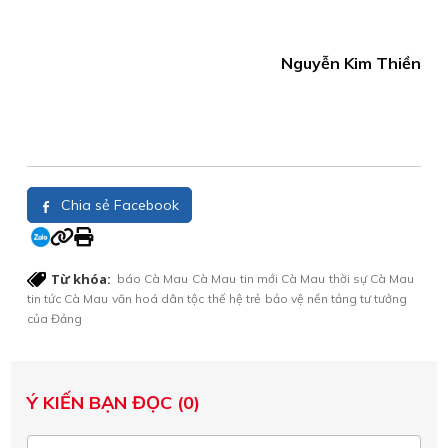
Nguyễn Kim Thiền
Chia sẻ Facebook
Từ khóa:
báo Cà Mau
Cà Mau
tin mới Cà Mau
thời sự Cà Mau
tin tức Cà Mau
văn hoá dân tộc
thế hệ trẻ
bảo vệ nền tảng tư tưởng
của Đảng
Ý KIẾN BẠN ĐỌC (0)