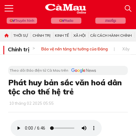
Truyền hình
Radio
ភាសាខ្មែរ
THỜI SỰ
CHÍNH TRỊ
KINH TẾ
XÃ HỘI
CẢI CÁCH HÀNH CHÍNH
Chính trị
Bảo vệ nền tảng tư tưởng của Đảng
Xây dự
Theo dõi Báo điện tử Cà Mau trên
Phát huy bản sắc văn hoá dân
tộc cho thế hệ trẻ
10 tháng 02 2025 05:55