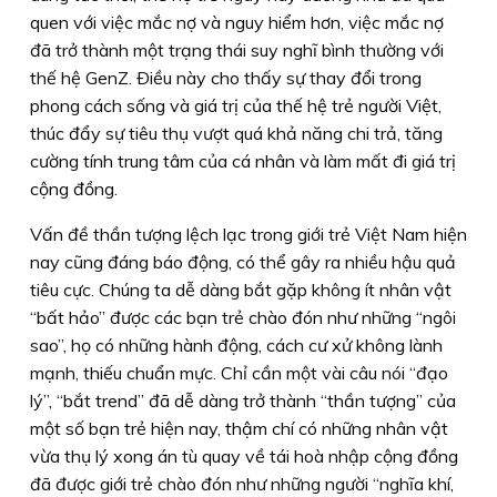
quen với việc mắc nợ và nguy hiểm hơn, việc mắc nợ
đã trở thành một trạng thái suy nghĩ bình thường với
thế hệ GenZ. Ðiều này cho thấy sự thay đổi trong
phong cách sống và giá trị của thế hệ trẻ người Việt,
thúc đẩy sự tiêu thụ vượt quá khả năng chi trả, tăng
cường tính trung tâm của cá nhân và làm mất đi giá trị
cộng đồng.
Vấn đề thần tượng lệch lạc trong giới trẻ Việt Nam hiện
nay cũng đáng báo động, có thể gây ra nhiều hậu quả
tiêu cực. Chúng ta dễ dàng bắt gặp không ít nhân vật
“bất hảo” được các bạn trẻ chào đón như những “ngôi
sao”, họ có những hành động, cách cư xử không lành
mạnh, thiếu chuẩn mực. Chỉ cần một vài câu nói “đạo
lý”, “bắt trend” đã dễ dàng trở thành “thần tượng” của
một số bạn trẻ hiện nay, thậm chí có những nhân vật
vừa thụ lý xong án tù quay về tái hoà nhập cộng đồng
đã được giới trẻ chào đón như những người “nghĩa khí,