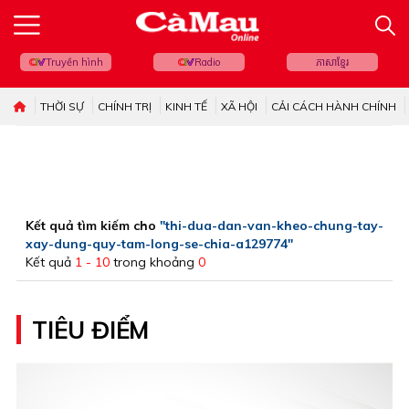
Truyền hình
Radio
ភាសាខ្មែរ
THỜI SỰ
CHÍNH TRỊ
KINH TẾ
XÃ HỘI
CẢI CÁCH HÀNH CHÍNH
Kết quả tìm kiếm cho
"thi-dua-dan-van-kheo-chung-tay-
xay-dung-quy-tam-long-se-chia-a129774"
Kết quả
1 - 10
trong khoảng
0
TIÊU ĐIỂM