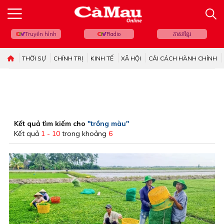
Truyền hình
Radio
ភាសាខ្មែរ
THỜI SỰ
CHÍNH TRỊ
KINH TẾ
XÃ HỘI
CẢI CÁCH HÀNH CHÍNH
Kết quả tìm kiếm cho
"trồng màu"
Kết quả
1 - 10
trong khoảng
6