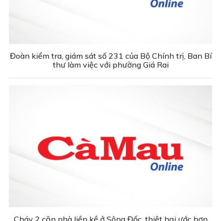
Đoàn kiểm tra, giám sát số 231 của Bộ Chính trị, Ban Bí
thư làm việc với phường Giá Rai
Cháy 2 căn nhà liền kề ở Sông Đốc, thiệt hại ước hơn