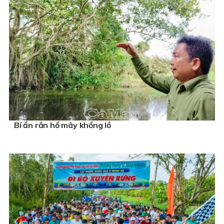
Bí ẩn rắn hổ mây khổng lồ