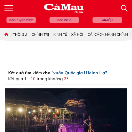
Truyền hình
Radio
ភាសាខ្មែរ
THỜI SỰ
CHÍNH TRỊ
KINH TẾ
XÃ HỘI
CẢI CÁCH HÀNH CHÍNH
Kết quả tìm kiếm cho
"vườn Quốc gia U Minh Hạ"
Kết quả
1 - 10
trong khoảng
23