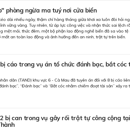
p" phòng ngừa ma tuý nơi cửa biển
éo dài nhiều ngày, thậm chí hàng tháng giữa khơi xa luôn đòi hỏi n
ĩnh vững vàng. Tuy nhiên, từ áp lực công việc và nhận thức sai lệch 
ng mệt mỏi, thức đêm, một bộ phận lao động nghề biển đã sa vào tệ
 mất an toàn lao động và ảnh hưởng đến an ninh, trật tự trên biển.
bị cáo trong vụ án tổ chức đánh bạc, bắt cóc 
nhân dân (TAND) khu vực 6 - Cà Mau đã tuyên án đối với 8 bị cáo liê
đánh bạc”, “Đánh bạc” và “Bắt cóc nhằm chiếm đoạt tài sản” xảy ra t
.
2 bị can trong vụ gây rối trật tự công cộng tạ
Thành