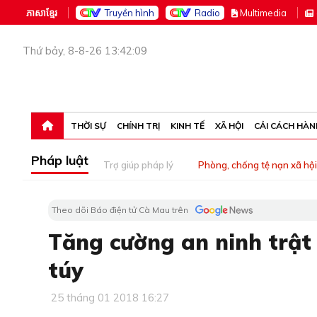
ភាសាខ្មែរ
Truyền hình
Radio
M
ultimedia
Thứ bảy, 8-8-26 13:42:09
THỜI SỰ
CHÍNH TRỊ
KINH TẾ
XÃ HỘI
CẢI CÁCH HÀN
Pháp luật
Trợ giúp pháp lý
Phòng, chống tệ nạn xã hội
Theo dõi Báo điện tử Cà Mau trên
Tăng cường an ninh trật
túy
25 tháng 01 2018 16:27