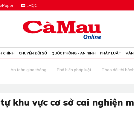
e
P
aper
LHQC
H CHÍNH
CHUYỂN ĐỔI SỐ
QUỐC PHÒNG - AN NINH
PHÁP LUẬT
VĂN
An toàn giao thông
Phổ biến pháp luật
Theo dõi thi hàn
 tự khu vực cơ sở cai nghiện 