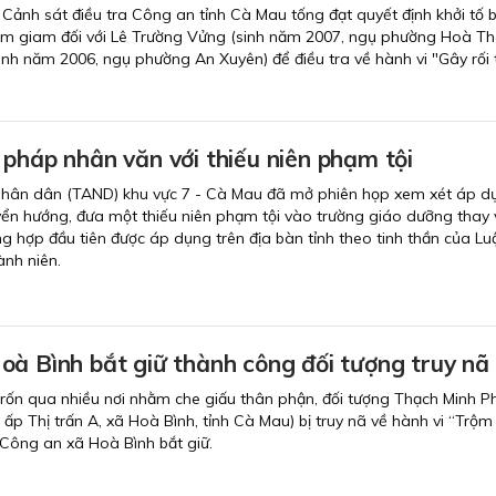
Cảnh sát điều tra Công an tỉnh Cà Mau tống đạt quyết định khởi tố b
tạm giam đối với Lê Trường Vửng (sinh năm 2007, ngụ phường Hoà Th
nh năm 2006, ngụ phường An Xuyên) để điều tra về hành vi "Gây rối t
pháp nhân văn với thiếu niên phạm tội
nhân dân (TAND) khu vực 7 - Cà Mau đã mở phiên họp xem xét áp d
yển hướng, đưa một thiếu niên phạm tội vào trường giáo dưỡng thay v
ng hợp đầu tiên được áp dụng trên địa bàn tỉnh theo tinh thần của Lu
nh niên.
oà Bình bắt giữ thành công đối tượng truy nã
rốn qua nhiều nơi nhằm che giấu thân phận, đối tượng Thạch Minh 
ấp Thị trấn A, xã Hoà Bình, tỉnh Cà Mau) bị truy nã về hành vi “Trộm
g Công an xã Hoà Bình bắt giữ.