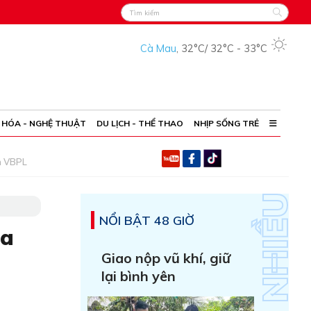
Cà Mau
,
32°C
/
32°C
-
33°C
 HÓA - NGHỆ THUẬT
DU LỊCH - THỂ THAO
NHỊP SỐNG TRẺ
h VBPL
NỔI BẬT 48 GIỜ
ma
Giao nộp vũ khí, giữ
lại bình yên