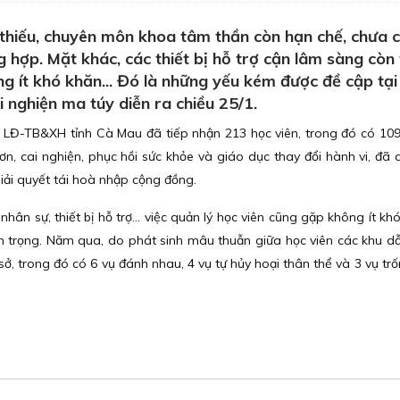
thiếu, chuyên môn khoa tâm thần còn hạn chế, chưa 
g hợp. Mặt khác, các thiết bị hỗ trợ cận lâm sàng còn 
ng ít khó khăn... Đó là những yếu kém được đề cập tại
i nghiện ma túy diễn ra chiều 25/1.
LĐ-TB&XH tỉnh Cà Mau đã tiếp nhận 213 học viên, trong đó có 109
cơn, cai nghiện, phục hồi sức khỏe và giáo dục thay đổi hành vi, đã 
giải quyết tái hoà nhập cộng đồng.
hân sự, thiết bị hỗ trợ... việc quản lý học viên cũng gặp không ít kh
 trọng. Năm qua, do phát sinh mâu thuẫn giữa học viên các khu d
ở, trong đó có 6 vụ đánh nhau, 4 vụ tự hủy hoại thân thể và 3 vụ trố