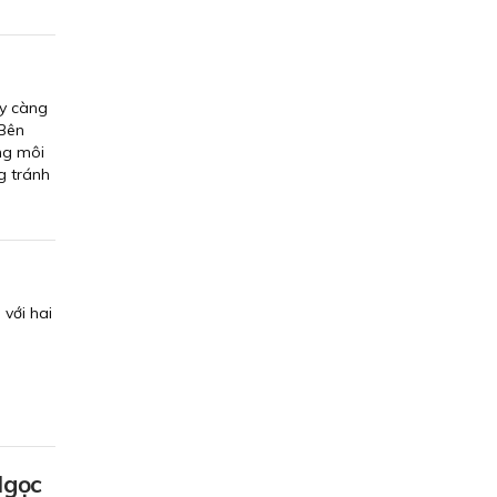
ày càng
 Bên
ng môi
g tránh
với hai
Ngọc