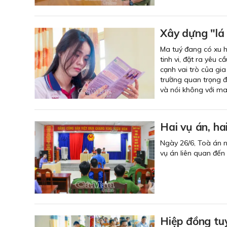
Xây dựng "lá
Ma tuý đang có xu h
tinh vi, đặt ra yêu
cạnh vai trò của gi
trường quan trọng để
và nói không với ma
Hai vụ án, ha
Ngày 26/6, Toà án n
vụ án liên quan đến 
Hiệp đồng tu