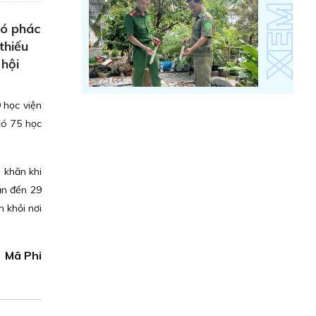
có phác
thiếu
 hội
 học viện
có 75 học
ó khăn khi
ẫn đến 29
n khỏi nơi
Mã Phi