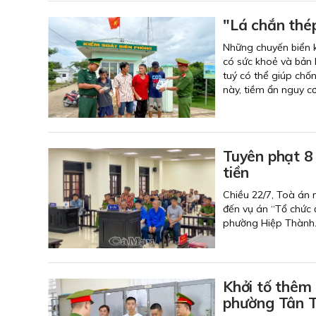
"Lá chắn thé
Những chuyến biển k
có sức khoẻ và bản l
tuý có thể giúp chố
này, tiềm ẩn nguy cơ
Tuyên phạt 8 
tiền
Chiều 22/7, Toà án 
đến vụ án “Tổ chức 
phường Hiệp Thành
Khởi tố thêm 
phường Tân 