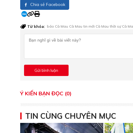
Chia sẻ Facebook
Từ khóa:
báo Cà Mau
Cà Mau
tin mới Cà Mau
thời sự Cà M
Ý KIẾN BẠN ĐỌC (0)
TIN CÙNG CHUYÊN MỤC