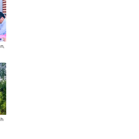
n,
nh