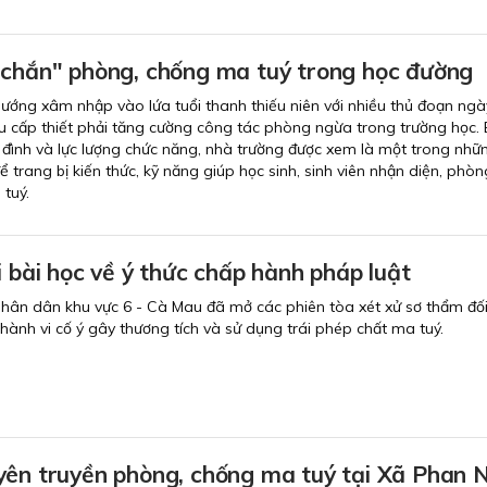
 chắn" phòng, chống ma tuý trong học đường
ướng xâm nhập vào lứa tuổi thanh thiếu niên với nhiều thủ đoạn ng
 cầu cấp thiết phải tăng cường công tác phòng ngừa trong trường học.
a đình và lực lượng chức năng, nhà trường được xem là một trong nhữ
 trang bị kiến thức, kỹ năng giúp học sinh, sinh viên nhận diện, phòn
 tuý.
i bài học về ý thức chấp hành pháp luật
hân dân khu vực 6 - Cà Mau đã mở các phiên tòa xét xử sơ thẩm đối 
hành vi cố ý gây thương tích và sử dụng trái phép chất ma tuý.
yên truyền phòng, chống ma tuý tại Xã Phan 