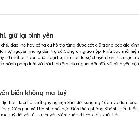
í, giữ lại bình yên
chế, dao, nỏ hay công cụ hỗ trợ từng được cất giữ trong các gia đìn
 dân tự nguyện mang đến trụ sở Công an giao nộp. Phía sau mỗi hiện
uy cơ mất an toàn được loại bỏ, mà còn là sự chuyển biến tích cực tr
hấp hành pháp luật và trách nhiệm của người dân đối với bình yên cộ
yến biển không ma tuý
địa bàn, loại bỏ chất gây nghiện khỏi đời sống ngư dân và đảm bảo 
ực lượng Công an xã U Minh phối hợp Đồn Biên phòng Khánh Tiến triển
 ma tuý đối với tất cả thuyền viên trước khi cho tàu xuất bến.