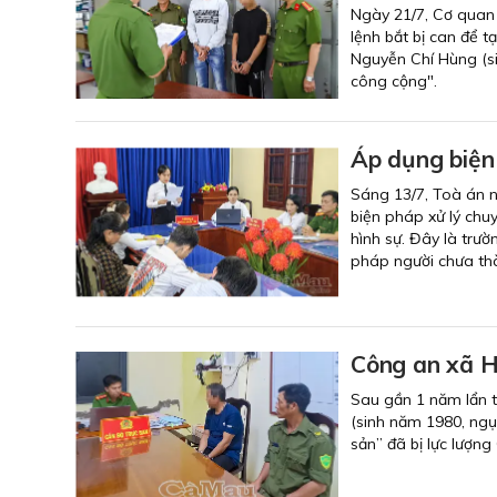
Ngày 21/7, Cơ quan 
lệnh bắt bị can để 
Nguyễn Chí Hùng (si
công cộng".
Áp dụng biện 
Sáng 13/7, Toà án 
biện pháp xử lý chu
hình sự. Đây là trườ
pháp người chưa thà
Công an xã H
Sau gần 1 năm lẩn t
(sinh năm 1980, ngụ 
sản” đã bị lực lượn