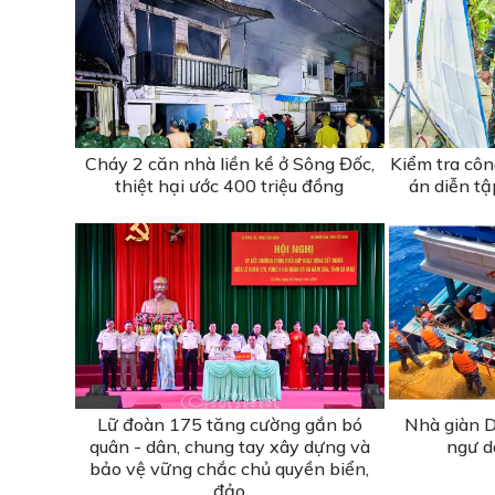
Cháy 2 căn nhà liền kề ở Sông Đốc,
Kiểm tra cô
thiệt hại ước 400 triệu đồng
án diễn t
Lữ đoàn 175 tăng cường gắn bó
Nhà giàn D
quân - dân, chung tay xây dựng và
ngư d
bảo vệ vững chắc chủ quyền biển,
đảo