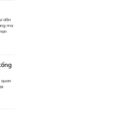
gư dân
rằng ma
 nạn
tống
n quan
ại
i