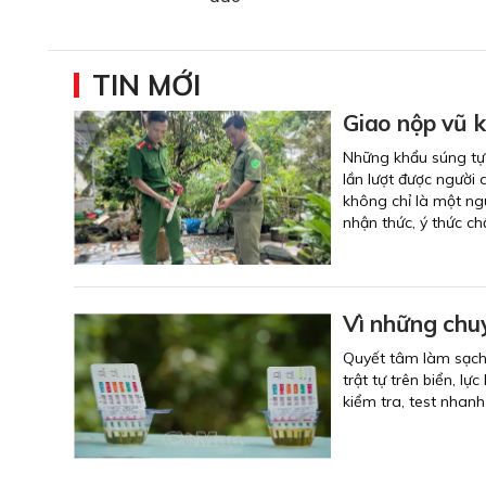
TIN MỚI
Giao nộp vũ kh
Những khẩu súng tự 
lần lượt được người
không chỉ là một ng
nhận thức, ý thức c
Vì những chu
Quyết tâm làm sạch 
trật tự trên biển, l
kiểm tra, test nhanh