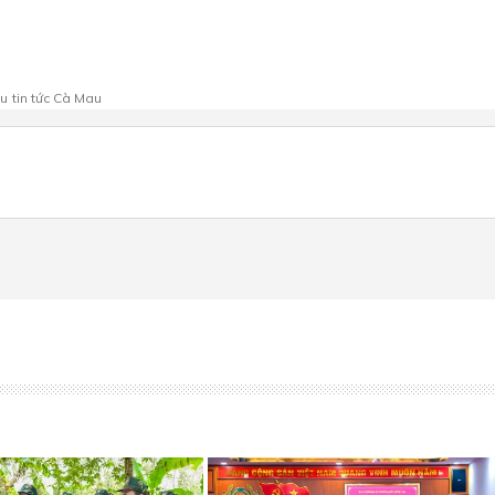
au
tin tức Cà Mau