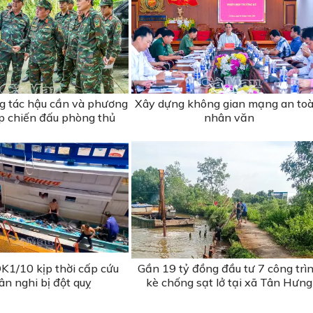
ng tác hậu cần và phương
Xây dựng không gian mạng an toà
ập chiến đấu phòng thủ
nhân văn
K1/10 kịp thời cấp cứu
Gần 19 tỷ đồng đầu tư 7 công trì
ân nghi bị đột quỵ
kè chống sạt lở tại xã Tân Hưng