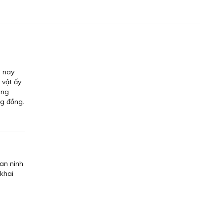
h nay
 vật ấy
ong
ng đồng.
an ninh
 khai