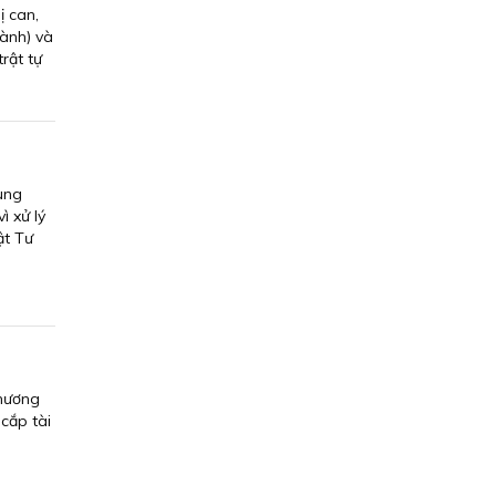
ị can,
ành) và
rật tự
ụng
ì xử lý
ật Tư
Phương
 cắp tài