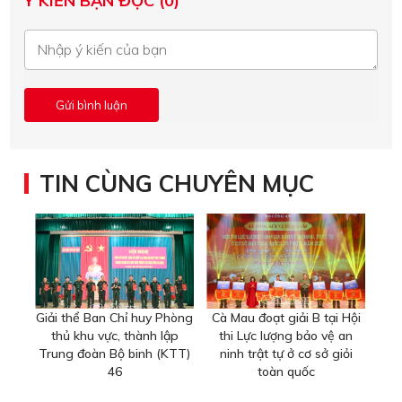
Ý KIẾN BẠN ĐỌC (0)
TIN CÙNG CHUYÊN MỤC
Giải thể Ban Chỉ huy Phòng
Cà Mau đoạt giải B tại Hội
thủ khu vực, thành lập
thi Lực lượng bảo vệ an
Trung đoàn Bộ binh (KTT)
ninh trật tự ở cơ sở giỏi
46
toàn quốc