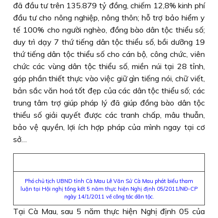
đã đầu tư trên 135.879 tỷ đồng, chiếm 12,8% kinh phí
đầu tư cho nông nghiệp, nông thôn; hỗ trợ bảo hiểm y
tế 100% cho người nghèo, đồng bào dân tộc thiểu số;
duy trì dạy 7 thứ tiếng dân tộc thiểu số, bồi dưỡng 19
thứ tiếng dân tộc thiểu số cho cán bộ, công chức, viên
chức các vùng dân tộc thiểu số, miền núi tại 28 tỉnh,
góp phần thiết thực vào việc giữ gìn tiếng nói, chữ viết,
bản sắc văn hoá tốt đẹp của các dân tộc thiểu số; các
trung tâm trợ giúp pháp lý đã giúp đồng bào dân tộc
thiểu số giải quyết được các tranh chấp, mâu thuẫn,
bảo vệ quyền, lợi ích hợp pháp của mình ngay tại cơ
sở…
Phó chủ tịch UBND tỉnh Cà Mau Lê Văn Sử Cà Mau phát biểu tham
luận tại Hội nghị tổng kết 5 năm thực hiện Nghị định 05/2011/NĐ-CP
ngày 14/1/2011 về công tác dân tộc.
Tại Cà Mau, sau 5 năm thực hiện Nghị định 05 của