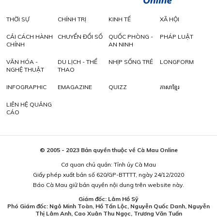
THỜI SỰ
CHÍNH TRỊ
KINH TẾ
XÃ HỘI
CẢI CÁCH HÀNH
CHUYỂN ĐỔI SỐ
QUỐC PHÒNG -
PHÁP LUẬT
CHÍNH
AN NINH
VĂN HÓA -
DU LỊCH - THỂ
NHỊP SỐNG TRẺ
LONGFORM
NGHỆ THUẬT
THAO
INFOGRAPHIC
EMAGAZINE
QUIZZ
ភាសាខ្មែរ
LIÊN HỆ QUẢNG
CÁO
© 2005 - 2023 Bản quyền thuộc về Cà Mau Online
Cơ quan chủ quản: Tỉnh ủy Cà Mau
Giấy phép xuất bản số 620/GP-BTTTT, ngày 24/12/2020
Báo Cà Mau giữ bản quyền nội dung trên website này.
Giám đốc: Lâm Hồ Sỹ
Phó Giám đốc: Ngô Minh Toàn, Hồ Tấn Lộc, Nguyễn Quốc Danh, Nguyễn
Thị Lâm Anh, Cao Xuân Thu Ngọc, Trương Văn Tuấn