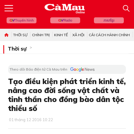
Truyền hình
Radio
ភាសាខ្មែរ
THỜI SỰ
CHÍNH TRỊ
KINH TẾ
XÃ HỘI
CẢI CÁCH HÀNH CHÍNH
Thời sự
Theo dõi Báo điện tử Cà Mau trên
Tạo điều kiện phát triển kinh tế,
nâng cao đời sống vật chất và
tinh thần cho đồng bào dân tộc
thiểu số
01 tháng 12 2016 10:22