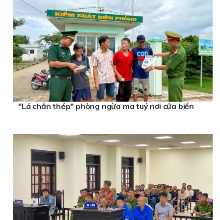
"Lá chắn thép" phòng ngừa ma tuý nơi cửa biển