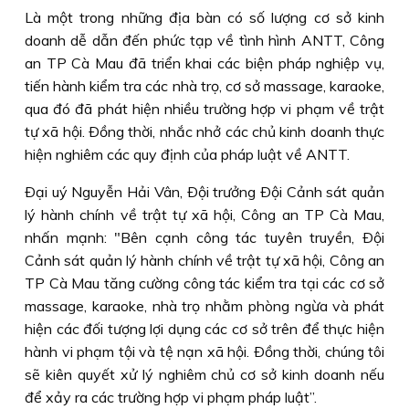
Là một trong những địa bàn có số lượng cơ sở kinh
doanh dễ dẫn đến phức tạp về tình hình ANTT, Công
an TP Cà Mau đã triển khai các biện pháp nghiệp vụ,
tiến hành kiểm tra các nhà trọ, cơ sở massage, karaoke,
qua đó đã phát hiện nhiều trường hợp vi phạm về trật
tự xã hội. Ðồng thời, nhắc nhở các chủ kinh doanh thực
hiện nghiêm các quy định của pháp luật về ANTT.
Ðại uý Nguyễn Hải Vân, Ðội trưởng Ðội Cảnh sát quản
lý hành chính về trật tự xã hội, Công an TP Cà Mau,
nhấn mạnh: "Bên cạnh công tác tuyên truyền, Ðội
Cảnh sát quản lý hành chính về trật tự xã hội, Công an
TP Cà Mau tăng cường công tác kiểm tra tại các cơ sở
massage, karaoke, nhà trọ nhằm phòng ngừa và phát
hiện các đối tượng lợi dụng các cơ sở trên để thực hiện
hành vi phạm tội và tệ nạn xã hội. Ðồng thời, chúng tôi
sẽ kiên quyết xử lý nghiêm chủ cơ sở kinh doanh nếu
để xảy ra các trường hợp vi phạm pháp luật”.