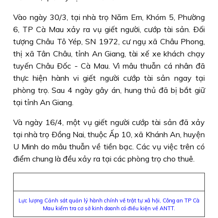
Vào ngày 30/3, tại nhà trọ Năm Em, Khóm 5, Phường
6, TP Cà Mau xảy ra vụ giết người, cướp tài sản. Ðối
tượng Châu Tô Yép, SN 1972, cư ngụ xã Châu Phong,
thị xã Tân Châu, tỉnh An Giang, tài xế xe khách chạy
tuyến Châu Ðốc - Cà Mau. Vì mâu thuẫn cá nhân đã
thực hiện hành vi giết người cướp tài sản ngay tại
phòng trọ. Sau 4 ngày gây án, hung thủ đã bị bắt giữ
tại tỉnh An Giang.
Và ngày 16/4, một vụ giết người cướp tài sản đã xảy
tại nhà trọ Ðồng Nai, thuộc Ấp 10, xã Khánh An, huyện
U Minh do mâu thuẫn về tiền bạc. Các vụ việc trên có
điểm chung là đều xảy ra tại các phòng trọ cho thuê.
Lực lượng Cảnh sát quản lý hành chính về trật tự xã hội, Công an TP Cà
Mau kiểm tra cơ sở kinh doanh có điều kiện về ANTT.