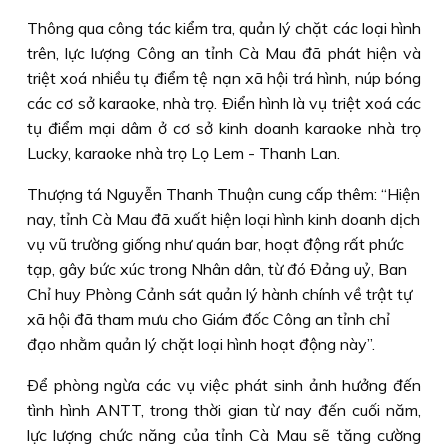
Thông qua công tác kiểm tra, quản lý chặt các loại hình
trên, lực lượng Công an tỉnh Cà Mau đã phát hiện và
triệt xoá nhiều tụ điểm tệ nạn xã hội trá hình, núp bóng
các cơ sở karaoke, nhà trọ. Ðiển hình là vụ triệt xoá các
tụ điểm mại dâm ở cơ sở kinh doanh karaoke nhà trọ
Lucky, karaoke nhà trọ Lọ Lem - Thanh Lan.
Thượng tá Nguyễn Thanh Thuận cung cấp thêm: “Hiện
nay, tỉnh Cà Mau đã xuất hiện loại hình kinh doanh dịch
vụ vũ trường giống như quán bar, hoạt động rất phức
tạp, gây bức xúc trong Nhân dân, từ đó Ðảng uỷ, Ban
Chỉ huy Phòng Cảnh sát quản lý hành chính về trật tự
xã hội đã tham mưu cho Giám đốc Công an tỉnh chỉ
đạo nhằm quản lý chặt loại hình hoạt động này”.
Ðể phòng ngừa các vụ việc phát sinh ảnh hưởng đến
tình hình ANTT, trong thời gian từ nay đến cuối năm,
lực lượng chức năng của tỉnh Cà Mau sẽ tăng cường