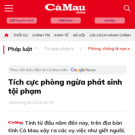
Truyền hình
Radio
ភាសាខ្មែរ
THỜI SỰ
CHÍNH TRỊ
KINH TẾ
XÃ HỘI
CẢI CÁCH HÀNH CHÍNH
Pháp luật
Trợ giúp pháp lý
Phòng, chống tệ nạn xã 
Theo dõi Báo điện tử Cà Mau trên
Tích cực phòng ngừa phát sinh
tội phạm
04 tháng 09 2016 16:19
Tính từ đầu năm đến nay, trên địa bàn
tỉnh Cà Mau xảy ra các vụ việc như giết người,