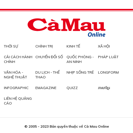
THỜI SỰ
CHÍNH TRỊ
KINH TẾ
XÃ HỘI
CẢI CÁCH HÀNH
CHUYỂN ĐỔI SỐ
QUỐC PHÒNG -
PHÁP LUẬT
CHÍNH
AN NINH
VĂN HÓA -
DU LỊCH - THỂ
NHỊP SỐNG TRẺ
LONGFORM
NGHỆ THUẬT
THAO
INFOGRAPHIC
EMAGAZINE
QUIZZ
ភាសាខ្មែរ
LIÊN HỆ QUẢNG
CÁO
© 2005 - 2023 Bản quyền thuộc về Cà Mau Online