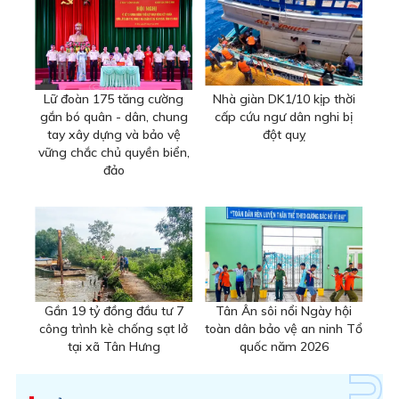
Lữ đoàn 175 tăng cường
Nhà giàn DK1/10 kịp thời
gắn bó quân - dân, chung
cấp cứu ngư dân nghi bị
tay xây dựng và bảo vệ
đột quỵ
vững chắc chủ quyền biển,
đảo
Gần 19 tỷ đồng đầu tư 7
Tân Ân sôi nổi Ngày hội
công trình kè chống sạt lở
toàn dân bảo vệ an ninh Tổ
tại xã Tân Hưng
quốc năm 2026