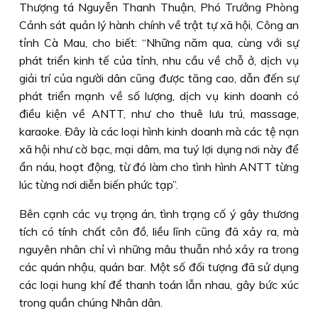
Thượng tá Nguyễn Thanh Thuận, Phó Trưởng Phòng
Cảnh sát quản lý hành chính về trật tự xã hội, Công an
tỉnh Cà Mau, cho biết: “Những năm qua, cùng với sự
phát triển kinh tế của tỉnh, nhu cầu về chỗ ở, dịch vụ
giải trí của người dân cũng được tăng cao, dẫn đến sự
phát triển mạnh về số lượng, dịch vụ kinh doanh có
điều kiện về ANTT, như cho thuê lưu trú, massage,
karaoke. Ðây là các loại hình kinh doanh mà các tệ nạn
xã hội như cờ bạc, mại dâm, ma tuý lợi dụng nơi này để
ẩn náu, hoạt động, từ đó làm cho tình hình ANTT từng
lúc từng nơi diễn biến phức tạp”.
Bên cạnh các vụ trọng án, tình trạng cố ý gây thương
tích có tính chất côn đồ, liều lĩnh cũng đã xảy ra, mà
nguyên nhân chỉ vì những mâu thuẫn nhỏ xảy ra trong
các quán nhậu, quán bar. Một số đối tượng đã sử dụng
các loại hung khí để thanh toán lẫn nhau, gây bức xúc
trong quần chúng Nhân dân.