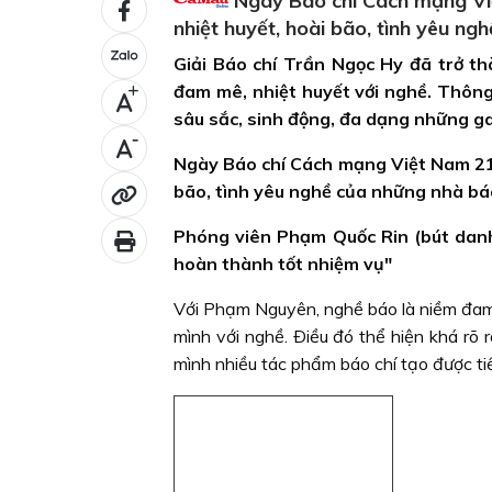
Ngày Báo chí Cách mạng Việ
nhiệt huyết, hoài bão, tình yêu ng
Giải Báo chí Trần Ngọc Hy đã trở t
đam mê, nhiệt huyết với nghề. Thông
+
sâu sắc, sinh động, đa dạng những g
-
Ngày Báo chí Cách mạng Việt Nam 21/6
bão, tình yêu nghề của những nhà báo
Phóng viên Phạm Quốc Rin (bút dan
hoàn thành tốt nhiệm vụ"
Với Phạm Nguyên, nghề báo là niềm đam 
mình với nghề. Ðiều đó thể hiện khá rõ 
mình nhiều tác phẩm báo chí tạo được tiế