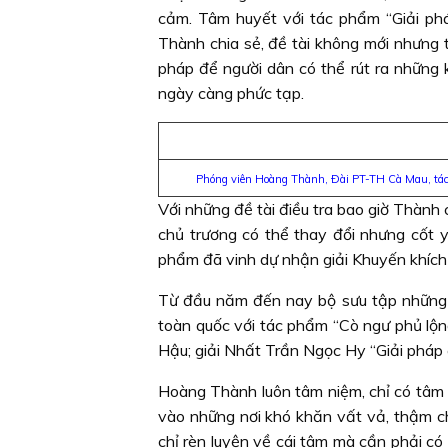
cảm. Tâm huyết với tác phẩm “Giải phá
Thành chia sẻ, đề tài không mới nhưng t
pháp để người dân có thể rút ra những 
ngày càng phức tạp.
Phóng viên Hoàng Thành, Ðài PT-TH Cà Mau, tác 
Với những đề tài điều tra bao giờ Thành 
chủ trương có thể thay đổi nhưng cốt y
phẩm đã vinh dự nhận giải Khuyến khích
Từ đầu năm đến nay bộ sưu tập những 
toàn quốc với tác phẩm “Cò ngư phủ lộ
Hậu; giải Nhất Trần Ngọc Hy “Giải pháp
Hoàng Thành luôn tâm niệm, chỉ có tâm 
vào những nơi khó khăn vất vả, thậm ch
chỉ rèn luyện về cái tâm mà cần phải c