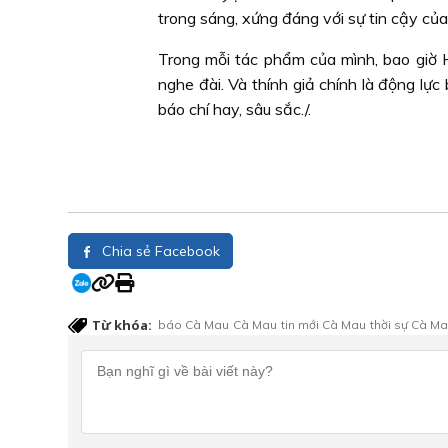
trong sáng, xứng đáng với sự tin cậy củ
Trong mỗi tác phẩm của mình, bao giờ
nghe đài. Và thính giả chính là động l
báo chí hay, sâu sắc./.
Chia sẻ Facebook
Từ khóa:
báo Cà Mau
Cà Mau
tin mới Cà Mau
thời sự Cà M