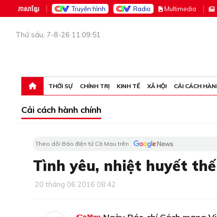
ភាសាខ្មែរ
Truyền hình
Radio
M
ultimedia
Thứ sáu, 7-8-26 11:09:51
THỜI SỰ
CHÍNH TRỊ
KINH TẾ
XÃ HỘI
CẢI CÁCH HÀN
Cải cách hành chính
Theo dõi Báo điện tử Cà Mau trên
Tình yêu, nhiệt huyết th
20 tháng 06 2016 08:42