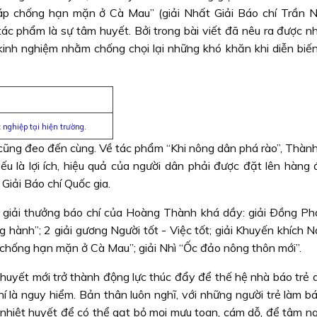
p chống hạn mặn ở Cà Mau” (giải Nhất Giải Báo chí Trần 
ác phẩm là sự tâm huyết. Bởi trong bài viết đã nêu ra được nh
kinh nghiệm nhằm chống chọi lại những khó khăn khi diễn biến
nghiệp tại hiện trường.
cũng đeo đến cùng. Về tác phẩm “Khi nông dân phá rào”, Thành
ếu là lợi ích, hiệu quả của người dân phải được đặt lên hàng 
 Giải Báo chí Quốc gia.
giải thưởng báo chí của Hoàng Thành khá dầy: giải Ðồng Ph
ng hành”; 2 giải gương Người tốt - Việc tốt; giải Khuyến khích
 chống hạn mặn ở Cà Mau”; giải Nhì “Ốc đảo nông thôn mới”.
huyết mới trở thành động lực thúc đẩy để thế hệ nhà báo trẻ 
í là nguy hiểm. Bản thân luôn nghĩ, với những người trẻ làm b
ó nhiệt huyết để có thể gạt bỏ mọi mưu toan, cám dỗ, để tâm n