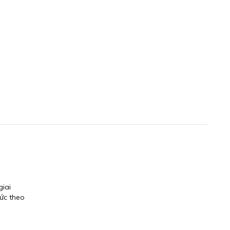
giai
hức theo