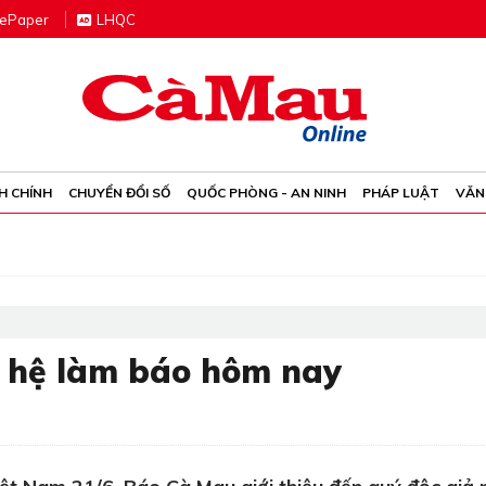
e
P
aper
LHQC
H CHÍNH
CHUYỂN ĐỔI SỐ
QUỐC PHÒNG - AN NINH
PHÁP LUẬT
VĂN
ế hệ làm báo hôm nay