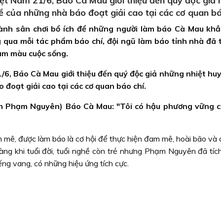
t Nam 21/6, Báo Cà Mau giới thiệu đến quý độc giả
hề của những nhà báo đoạt giải cao tại các cơ quan bá
hành sân chơi bổ ích để những người làm báo Cà Mau kh
 qua mỗi tác phẩm báo chí, đội ngũ làm báo tỉnh nhà đã 
am màu cuộc sống.
, Báo Cà Mau giới thiệu đến quý độc giả những nhiệt huy
 đoạt giải cao tại các cơ quan báo chí.
h Phạm Nguyên) Báo Cà Mau: "Tôi có hậu phương vững c
mê, được làm báo là cơ hội để thực hiện đam mê, hoài bão và 
ràng khi tuổi đời, tuổi nghề còn trẻ nhưng Phạm Nguyên đã tíc
ng vang, có những hiệu ứng tích cực.