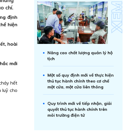
 những
o chí.
ẳng định
thể hiện
ết, hoài
Nâng cao chất lượng quản lý hộ
tịch
hắc mới
Một số quy định mới về thực hiện
thủ tục hành chính theo cơ chế
cháy hết
một cửa, một cửa liên thông
h luỹ cho
Quy trình mới về tiếp nhận, giải
quyết thủ tục hành chính trên
môi trường điện tử