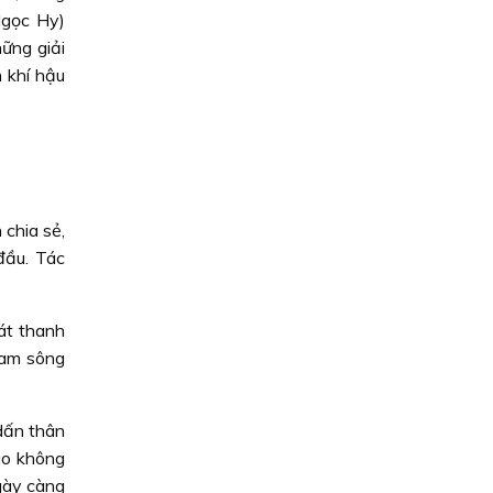
Ngọc Hy)
ững giải
 khí hậu
 chia sẻ,
đầu. Tác
át thanh
 Nam sông
dấn thân
áo không
gày càng