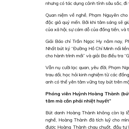
nhưng có tác dụng cảnh tỉnh sâu sắc, đi
Quan niệm về nghề, Phạm Nguyên cho r
độc giả quý mến. Bởi khi tâm sáng sẽ g
của xã hội, sự cám dỗ của đồng tiền, và 
Giải Báo chí Trần Ngọc Hy năm nay, Ph
Nhất bút ký “Ðường Hồ Chí Minh nối liề
cho hành trình mới” và giải Ba điều tra 
Vẫn nụ cười lạc quan, yêu đời, Phạm Ng
trau dồi, học hỏi kinh nghiệm từ các đ
anh có thể yên tâm vững tay bút trên mặ
Phóng viên Huỳnh Hoàng Thành (bút
tâm mà cần phải nhiệt huyết”
Bút danh Hoàng Thành không còn lạ lẫ
nghề, Hoàng Thành đã tích luỹ cho mìn
được Hoàng Thành chau chuốt, đầu tư b