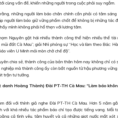
 tới cùng vấn đề, khiến những người trong cuộc phải suy ngẫm.
ằng, những người làm báo chân chính cần phải có tâm sáng
iúp người làm báo giữ vững phẩm chất để không bị những tác 
thấy mình không phải hổ thẹn với lương tâm.
ạm Nguyên gặt hái nhiều thành công thể hiện nhiều thể tài n
n mũi đất Cà Mau”; giải Nhì phóng sự “Học và làm theo Bác: Hà
“Giáo viên U Minh mỏi mòn chờ chế độ”.
uyên chia sẻ, thành công của bản thân hôm nay không chỉ có s
ồng nghiệp mà thành công ấy còn bắt nguồn từ hậu phương vững
t trận tư tưởng.
 danh Hoàng Thành) Ðài PT-TH Cà Mau: “Làm báo không
m đối với thính giả nghe Ðài PT-TH Cà Mau. Hơn 5 năm gắ
h với khá nhiều tác phẩm báo chí tạo được tiếng vang. Mỗi 
ằng cả tình yêu, tâm huyết và cả những giọt nước mắt xót 