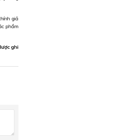
hính giả
tác phẩm
ược ghi