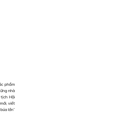
tác phẩm
hững nhà
tịch Hội
ới, viết
búa lớn”