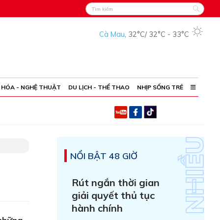
Cà Mau
,
32°C
/
32°C
-
33°C
 HÓA - NGHỆ THUẬT
DU LỊCH - THỂ THAO
NHỊP SỐNG TRẺ
NỔI BẬT 48 GIỜ
Rút ngắn thời gian
giải quyết thủ tục
hành chính