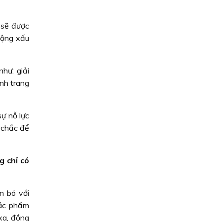
 sẽ được
động xấu
hư: giải
nh trang
ự nỗ lực
 chắc để
 chỉ có
n bó với
tác phẩm
xa, đồng