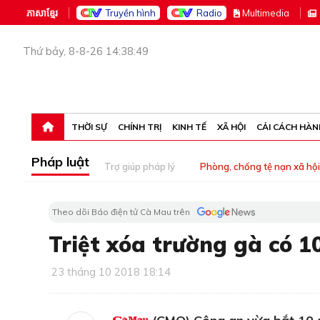
ភាសាខ្មែរ
Truyền hình
Radio
M
ultimedia
Thứ bảy, 8-8-26 14:38:49
THỜI SỰ
CHÍNH TRỊ
KINH TẾ
XÃ HỘI
CẢI CÁCH HÀN
Pháp luật
Trợ giúp pháp lý
Phòng, chống tệ nạn xã hội
Theo dõi Báo điện tử Cà Mau trên
Triệt xóa trường gà có 1
23 tháng 10 2018 18:14