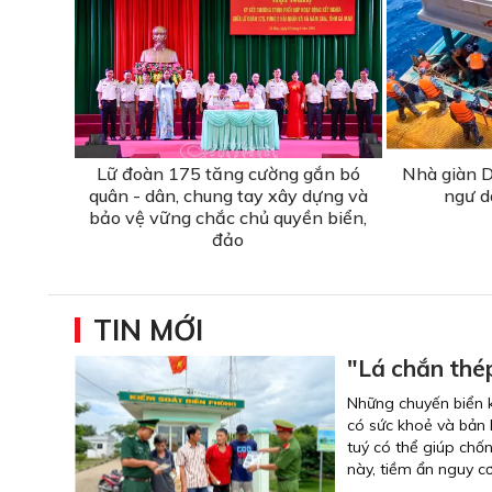
Lữ đoàn 175 tăng cường gắn bó
Nhà giàn D
quân - dân, chung tay xây dựng và
ngư d
bảo vệ vững chắc chủ quyền biển,
đảo
TIN MỚI
"Lá chắn thé
Những chuyến biển k
có sức khoẻ và bản l
tuý có thể giúp chố
này, tiềm ẩn nguy cơ