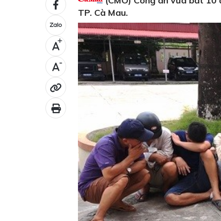
(CMO) Công an vừa bắt 10 đố
TP. Cà Mau.
+
-