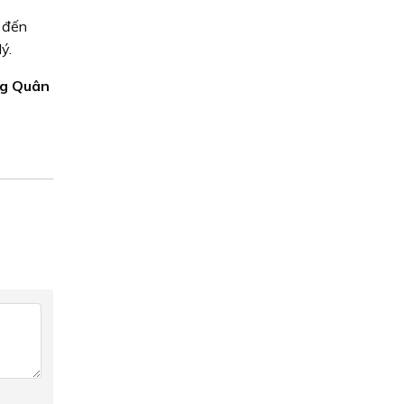
g đến
ý.
g Quân