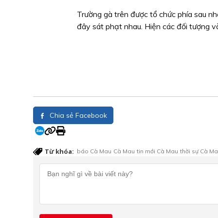
Trường gà trên được tổ chức phía sau nhà
đây sát phạt nhau. Hiện các đối tượng v
Chia sẻ Facebook
Từ khóa:
báo Cà Mau
Cà Mau
tin mới Cà Mau
thời sự Cà M