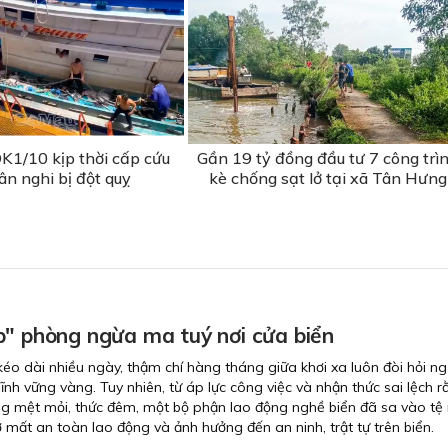
K1/10 kịp thời cấp cứu
Gần 19 tỷ đồng đầu tư 7 công trì
ân nghi bị đột quỵ
kè chống sạt lở tại xã Tân Hưng
p" phòng ngừa ma tuý nơi cửa biển
éo dài nhiều ngày, thậm chí hàng tháng giữa khơi xa luôn đòi hỏi n
ĩnh vững vàng. Tuy nhiên, từ áp lực công việc và nhận thức sai lệch 
ng mệt mỏi, thức đêm, một bộ phận lao động nghề biển đã sa vào tệ
 mất an toàn lao động và ảnh hưởng đến an ninh, trật tự trên biển.