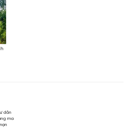
nh
gư dân
rằng ma
 nạn