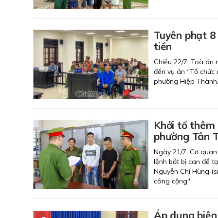
Tuyên phạt 8 
tiền
Chiều 22/7, Toà án 
đến vụ án “Tổ chức 
phường Hiệp Thành
Khởi tố thêm 
phường Tân 
Ngày 21/7, Cơ quan 
lệnh bắt bị can để 
Nguyễn Chí Hùng (si
công cộng".
Áp dụng biện 