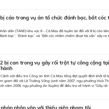
bị cáo trong vụ án tổ chức đánh bạc, bắt cóc 
nhân dân (TAND) khu vực 6 - Cà Mau đã tuyên án đối với 8 bị cáo liê
đánh bạc”, “Đánh bạc” và “Bắt cóc nhằm chiếm đoạt tài sản” xảy ra t
.
2 bị can trong vụ gây rối trật tự công cộng tạ
Thành
Cảnh sát điều tra Công an tỉnh Cà Mau tống đạt quyết định khởi tố b
tạm giam đối với Lê Trường Vửng (sinh năm 2007, ngụ phường Hoà Th
nh năm 2006, ngụ phường An Xuyên) để điều tra về hành vi "Gây rối t
pháp nhân văn với thiếu niên phạm tội