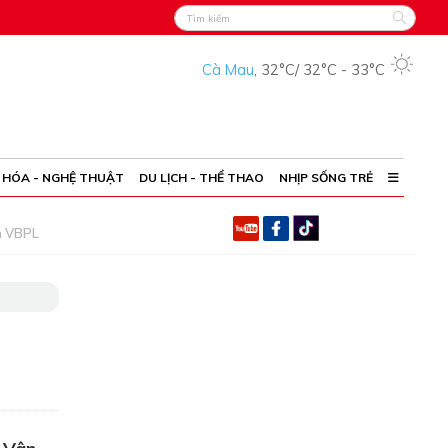
Cà Mau
,
32°C
/
32°C
-
33°C
 HÓA - NGHỆ THUẬT
DU LỊCH - THỂ THAO
NHỊP SỐNG TRẺ
h VBPL