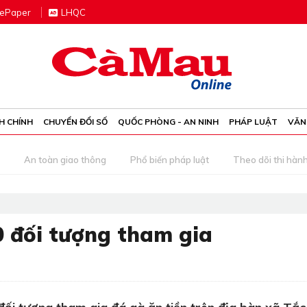
e
P
aper
LHQC
H CHÍNH
CHUYỂN ĐỔI SỐ
QUỐC PHÒNG - AN NINH
PHÁP LUẬT
VĂN
An toàn giao thông
Phổ biến pháp luật
Theo dõi thi hàn
0 đối tượng tham gia