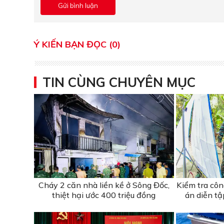
Ý KIẾN BẠN ĐỌC (0)
TIN CÙNG CHUYÊN MỤC
Cháy 2 căn nhà liền kề ở Sông Đốc,
Kiểm tra cô
thiệt hại ước 400 triệu đồng
án diễn t