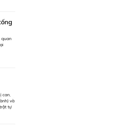
tống
n quan
ại
i
ị can,
ành) và
rật tự