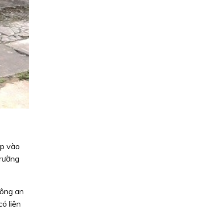
ập vào
trường
Công an
ó liên