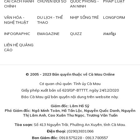
CẢI CÁCH HÀNH
CHUYỂN ĐỔI SỐ
QUỐC PHÒNG -
PHÁP LUẬT
CHÍNH
AN NINH
VĂN HÓA -
DU LỊCH - THỂ
NHỊP SỐNG TRẺ
LONGFORM
NGHỆ THUẬT
THAO
INFOGRAPHIC
EMAGAZINE
QUIZZ
ភាសាខ្មែរ
LIÊN HỆ QUẢNG
CÁO
© 2005 - 2023 Bản quyền thuộc về Cà Mau Online
Cơ quan chủ quản: Tỉnh ủy Cà Mau
Giấy phép xuất bản số 620/GP-BTTTT, ngày 24/12/2020
Báo Cà Mau giữ bản quyền nội dung trên website này.
Giám đốc: Lâm Hồ Sỹ
Phó Giám đốc: Ngô Minh Toàn, Hồ Tấn Lộc, Nguyễn Quốc Danh, Nguyễn
Thị Lâm Anh, Cao Xuân Thu Ngọc, Trương Văn Tuấn
Tòa soạn:
Số 413 Nguyễn Trãi, Phường An Xuyên, tỉnh Cà Mau.
Điện thoại:
(0290)3831066
Ban Giám đốc:
0918.575228 - 0913.780557