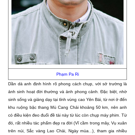
Phạm Pa Ri
Dần dà anh định hình rõ phong cách chụp, với sở trường là
ảnh sinh hoạt đời thường và ảnh phong cảnh. Ðặc biệt, nhờ
sinh sống và giảng dạy tại tỉnh vùng cao Yên Bái, từ nơi ở đến
khu ruộng bậc thang Mù Cang Chải khoảng 50 km, nên anh
có điều kiện đeo đuổi đề tài này từ lúc còn chụp máy phim. Từ
đó, rất nhiều tác phẩm đẹp ra đời (Vĩ cầm trong mây, Vụ xuân
trên núi, Sắc vàng Lao Chải, Ngày mùa...), tham gia nhiều