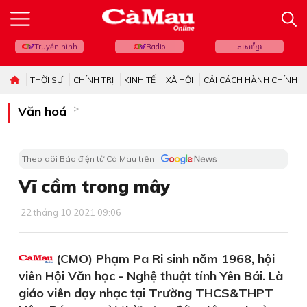
Truyền hình
Radio
ភាសាខ្មែរ
THỜI SỰ
CHÍNH TRỊ
KINH TẾ
XÃ HỘI
CẢI CÁCH HÀNH CHÍNH
Văn hoá
Theo dõi Báo điện tử Cà Mau trên
Vĩ cầm trong mây
22 tháng 10 2021 09:06
(CMO) Phạm Pa Ri sinh năm 1968, hội
viên Hội Văn học - Nghệ thuật tỉnh Yên Bái. Là
giáo viên dạy nhạc tại Trường THCS&THPT