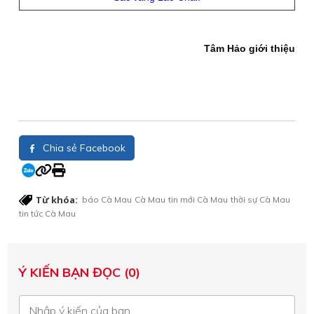
Tâm Hảo giới thiệu
Chia sẻ Facebook
Từ khóa:
báo Cà Mau
Cà Mau
tin mới Cà Mau
thời sự Cà Mau
tin tức Cà Mau
Ý KIẾN BẠN ĐỌC (0)