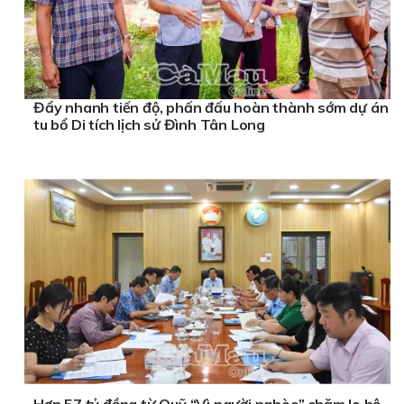
Đẩy nhanh tiến độ, phấn đấu hoàn thành sớm dự án
tu bổ Di tích lịch sử Đình Tân Long
Hơn 57 tỷ đồng từ Quỹ “Vì người nghèo” chăm lo hộ