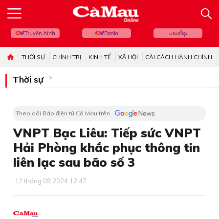
Truyền hình
Radio
ភាសាខ្មែរ
THỜI SỰ
CHÍNH TRỊ
KINH TẾ
XÃ HỘI
CẢI CÁCH HÀNH CHÍNH
Thời sự
Theo dõi Báo điện tử Cà Mau trên
VNPT Bạc Liêu: Tiếp sức VNPT
Hải Phòng khắc phục thông tin
liên lạc sau bão số 3
12 tháng 09 2024 12:47