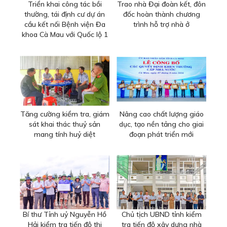
Triển khai công tác bồi
Trao nhà Đại đoàn kết, đôn
thường, tái định cư dự án
đốc hoàn thành chương
cầu kết nối Bệnh viện Đa
trình hỗ trợ nhà ở
khoa Cà Mau với Quốc lộ 1
Tăng cường kiểm tra, giám
Nâng cao chất lượng giáo
sát khai thác thuỷ sản
dục, tạo nền tảng cho giai
mang tính huỷ diệt
đoạn phát triển mới
Bí thư Tỉnh uỷ Nguyễn Hồ
Chủ tịch UBND tỉnh kiểm
Hải kiểm tra tiến độ thi
tra tiến độ xây dựng nhà