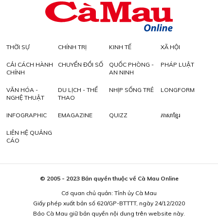
THỜI SỰ
CHÍNH TRỊ
KINH TẾ
XÃ HỘI
CẢI CÁCH HÀNH
CHUYỂN ĐỔI SỐ
QUỐC PHÒNG -
PHÁP LUẬT
CHÍNH
AN NINH
VĂN HÓA -
DU LỊCH - THỂ
NHỊP SỐNG TRẺ
LONGFORM
NGHỆ THUẬT
THAO
INFOGRAPHIC
EMAGAZINE
QUIZZ
ភាសាខ្មែរ
LIÊN HỆ QUẢNG
CÁO
© 2005 - 2023 Bản quyền thuộc về Cà Mau Online
Cơ quan chủ quản: Tỉnh ủy Cà Mau
Giấy phép xuất bản số 620/GP-BTTTT, ngày 24/12/2020
Báo Cà Mau giữ bản quyền nội dung trên website này.