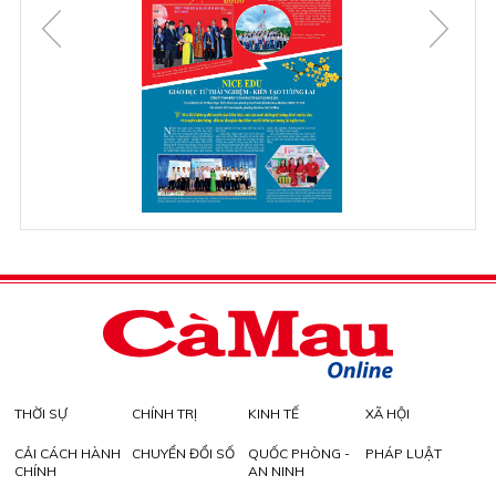
THỜI SỰ
CHÍNH TRỊ
KINH TẾ
XÃ HỘI
CẢI CÁCH HÀNH
CHUYỂN ĐỔI SỐ
QUỐC PHÒNG -
PHÁP LUẬT
CHÍNH
AN NINH