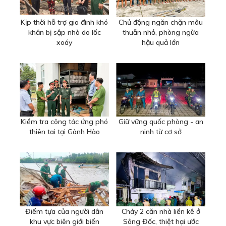
Kịp thời hỗ trợ gia đình khó
Chủ động ngăn chặn mâu
khăn bị sập nhà do lốc
thuẫn nhỏ, phòng ngừa
xoáy
hậu quả lớn
Kiểm tra công tác ứng phó
Giữ vững quốc phòng - an
thiên tai tại Gành Hào
ninh từ cơ sở
Điểm tựa của người dân
Cháy 2 căn nhà liền kề ở
khu vực biên giới biển
Sông Đốc, thiệt hại ước