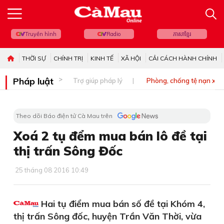
Truyền hình
Radio
ភាសាខ្មែរ
THỜI SỰ
CHÍNH TRỊ
KINH TẾ
XÃ HỘI
CẢI CÁCH HÀNH CHÍNH
Pháp luật
Trợ giúp pháp lý
Phòng, chống tệ nạn xã 
Theo dõi Báo điện tử Cà Mau trên
Xoá 2 tụ đểm mua bán lô đề tại
thị trấn Sông Đốc
25 tháng 08 2016 10:49
Hai tụ điểm mua bán số đề tại Khóm 4,
thị trấn Sông đốc, huyện Trần Văn Thời, vừa