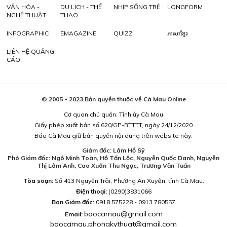
VĂN HÓA -
DU LỊCH - THỂ
NHỊP SỐNG TRẺ
LONGFORM
NGHỆ THUẬT
THAO
INFOGRAPHIC
EMAGAZINE
QUIZZ
ភាសាខ្មែរ
LIÊN HỆ QUẢNG
CÁO
© 2005 - 2023 Bản quyền thuộc về Cà Mau Online
Cơ quan chủ quản: Tỉnh ủy Cà Mau
Giấy phép xuất bản số 620/GP-BTTTT, ngày 24/12/2020
Báo Cà Mau giữ bản quyền nội dung trên website này.
Giám đốc: Lâm Hồ Sỹ
Phó Giám đốc: Ngô Minh Toàn, Hồ Tấn Lộc, Nguyễn Quốc Danh, Nguyễn
Thị Lâm Anh, Cao Xuân Thu Ngọc, Trương Văn Tuấn
Tòa soạn:
Số 413 Nguyễn Trãi, Phường An Xuyên, tỉnh Cà Mau.
Điện thoại:
(0290)3831066
Ban Giám đốc:
0918.575228 - 0913.780557
baocamau@gmail.com
Email:
baocamau.phongkythuat@gmail.com