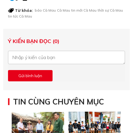
Từ khóa:
báo Cà Mau
Cà Mau
tin mới Cà Mau
thời sự Cà Mau
tin tức Cà Mau
Ý KIẾN BẠN ĐỌC (0)
TIN CÙNG CHUYÊN MỤC