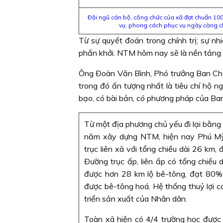
Ðội ngũ cán bộ, công chức của xã đạt chuẩn 1
vụ, phong cách phục vụ ngày càng c
Từ sự quyết đoán trong chính trị; sự 
phấn khởi. NTM hôm nay sẽ là nền tảng
Ông Ðoàn Văn Bình, Phó trưởng Ban Chỉ 
trong đó ấn tượng nhất là tiêu chí hộ 
bạo, có bài bản, có phương pháp của Ban
Từ một địa phương chủ yếu đi lại bằng
năm xây dựng NTM, hiện nay Phú M
trục liên xã với tổng chiều dài 26 km, 
Ðường trục ấp, liên ấp có tổng chiều
được hơn 28 km lộ bê-tông, đạt 80
được bê-tông hoá. Hệ thống thuỷ lợi 
triển sản xuất của Nhân dân.
Toàn xã hiện có 4/4 trường học được