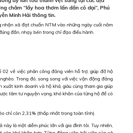
ơng ấy lan toả thành vệt sáng tại các địa
ơng châm “lấy hoa thơm lấn dần cỏ dại”, Phú
ễn Minh Hải thông tin.
ng nhận xã đạt chuẩn NTM vào những ngày cuối năm
 đúng đắn, nhạy bén trong chỉ đạo điều hành.
02 về việc phân công đảng viên hỗ trợ, giúp đỡ hộ
 nghèo. Trong đó, song song với việc vận động đảng
 xuất kinh doanh và hộ khá, giàu cùng tham gia giúp
được tâm tư nguyện vọng, khó khăn của từng hộ để có
 chỉ còn 2,31% (thấp nhất trong toàn tỉnh).
y là một diễm phúc lớn với gia đình tôi. Tuy nhiên,
ười còn khó khăn hơn. Từng đảng viên, hội viên của xã