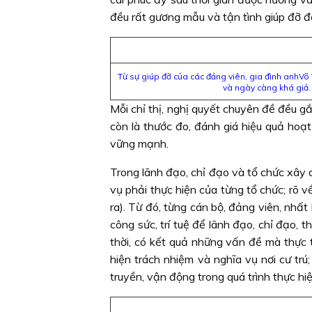
đều rất gương mẫu và tận tình giúp đỡ để
Từ sự giúp đỡ của các đảng viên, gia đình anhV
và ngày càng khá giả.
Mỗi chỉ thị, nghị quyết chuyên đề đều gắ
còn là thước đo, đánh giá hiệu quả hoạ
vững mạnh.
Trong lãnh đạo, chỉ đạo và tổ chức xây 
vụ phải thực hiện của từng tổ chức; rõ 
ra). Từ đó, từng cán bộ, đảng viên, nhất
công sức, trí tuệ để lãnh đạo, chỉ đạo, the
thời, có kết quả những vấn đề mà thực 
hiện trách nhiệm và nghĩa vụ nơi cư trú
truyền, vận động trong quá trình thực hiệ