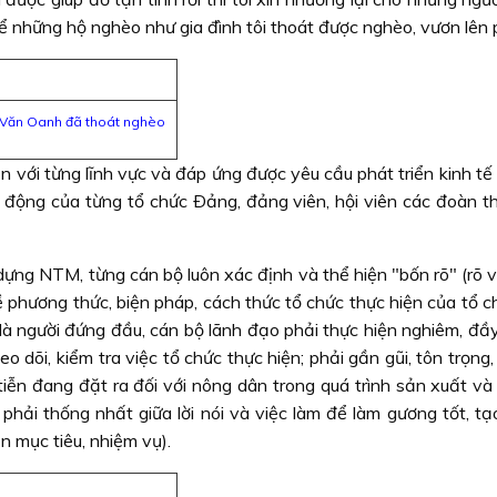
 những hộ nghèo như gia đình tôi thoát được nghèo, vươn lên p
õ Văn Oanh đã thoát nghèo
n với từng lĩnh vực và đáp ứng được yêu cầu phát triển kinh tế
t động của từng tổ chức Ðảng, đảng viên, hội viên các đoàn th
dựng NTM, từng cán bộ luôn xác định và thể hiện "bốn rõ" (rõ v
về phương thức, biện pháp, cách thức tổ chức thực hiện của tổ 
 là người đứng đầu, cán bộ lãnh đạo phải thực hiện nghiêm, đầy
o dõi, kiểm tra việc tổ chức thực hiện; phải gần gũi, tôn trọng, t
tiễn đang đặt ra đối với nông dân trong quá trình sản xuất và
; phải thống nhất giữa lời nói và việc làm để làm gương tốt, 
n mục tiêu, nhiệm vụ).