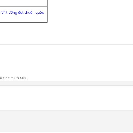
(4/4 trường đạt chuẩn quốc
au
tin tức Cà Mau