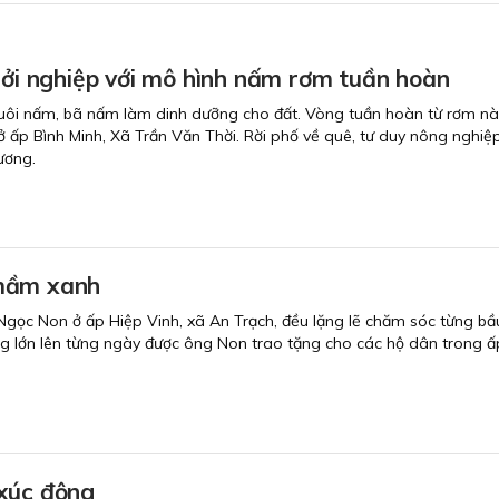
hởi nghiệp với mô hình nấm rơm tuần hoàn
uôi nấm, bã nấm làm dinh dưỡng cho đất. Vòng tuần hoàn từ rơm này 
ấp Bình Minh, Xã Trần Văn Thời. Rời phố về quê, tư duy nông nghiệ
ương.
mầm xanh
Ngọc Non ở ấp Hiệp Vinh, xã An Trạch, đều lặng lẽ chăm sóc từng b
ng lớn lên từng ngày được ông Non trao tặng cho các hộ dân trong 
xúc động