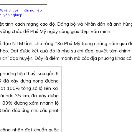
00% về chuyên môn nghiệp
huyên nghiệp.
nhiệt tình cách mạng cao độ, Ðảng bộ và Nhân dân xã anh h
 vững chắc để Phú Mỹ ngày càng giàu đẹp, văn minh.
đạo NTM tỉnh, cho rằng: “Xã Phú Mỹ trong những năm qua đã l
nghèo. Ðạt được kết quả đó là nhờ sự chỉ đạo, quyết tâm chính
 chỉ đạo huyện. Ðây là điểm mạnh mà các địa phương khác cần 
 phương tiện thuỷ, sau gần 6
ỹ đã xây dựng xong đường
đạt 100% tổng số lộ liên xã.
 dài hơn 35 km, đã xây dựng
%; 83% đường xóm nhánh lộ
cơ bản đáp ứng nhu cầu phát
 công nhận đạt chuẩn quốc