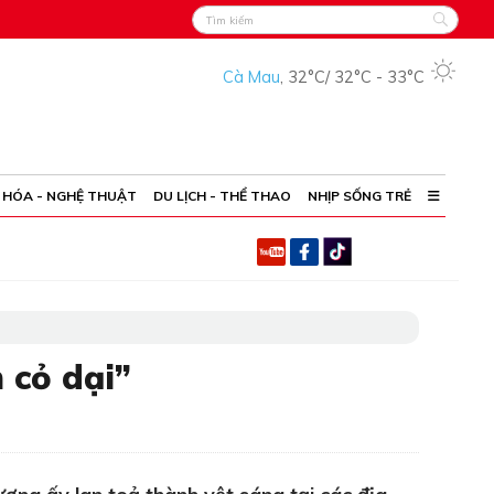
Cà Mau
,
32°C
/
32°C
-
33°C
 HÓA - NGHỆ THUẬT
DU LỊCH - THỂ THAO
NHỊP SỐNG TRẺ
 cỏ dại”