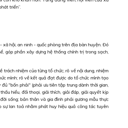
hát triển”.
 - xã hội, an ninh - quốc phòng trên địa bàn huyện. Ðó
ể, góp phần xây dựng hệ thống chính trị trong sạch,
ề trách nhiệm của từng tổ chức; rõ về nội dung, nhiệm
chức mình; rõ về kết quả đạt được do tổ chức mình tạo
 đủ "bốn phải" (phải ưu tiên tập trung dành thời gian,
hấu hiểu, đối thoại, giải thích, giải đáp, giải quyết kịp
 đời sống; bản thân và gia đình phải gương mẫu thực
tạo sự lan toả nhằm phát huy hiệu quả công tác tuyên