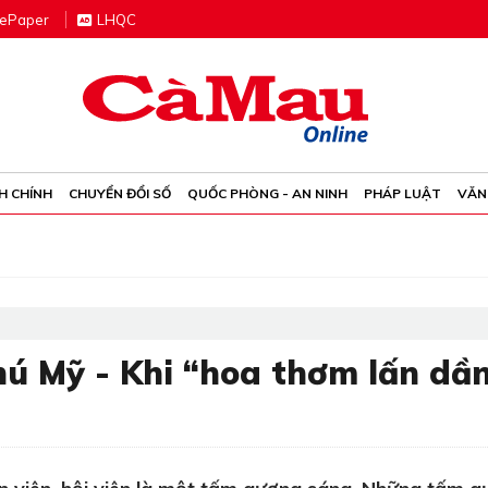
e
P
aper
LHQC
H CHÍNH
CHUYỂN ĐỔI SỐ
QUỐC PHÒNG - AN NINH
PHÁP LUẬT
VĂN
ú Mỹ - Khi “hoa thơm lấn dần