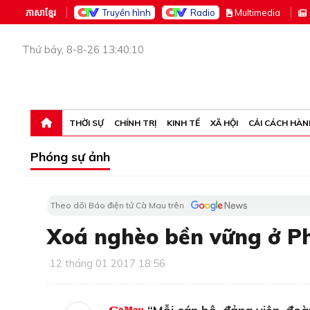
ភាសាខ្មែរ
Truyền hình
Radio
M
ultimedia
Thứ bảy, 8-8-26 13:40:10
THỜI SỰ
CHÍNH TRỊ
KINH TẾ
XÃ HỘI
CẢI CÁCH HÀN
Phóng sự ảnh
Theo dõi Báo điện tử Cà Mau trên
Xoá nghèo bền vững ở Ph
12 tháng 01 2017 18:56