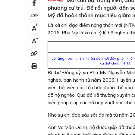
“Mỗi cán bộ, đảng viên, đoà
phương cư trú. Ðể rồi người dân s
Mỹ đã hoàn thành mục tiêu giảm n
Là xã chỉ đạo điểm nông thôn mới (NT
+
2016. Phú Mỹ là xã có tỷ lệ hộ nghèo th
-
Lộ làng hoàn thiện, Nhân dân nơi đây phấn khở
xã đạt chuẩn NTM.
Bí thư Ðảng uỷ xã Phú Mỹ Nguyễn Minh 
nghèo, ban hành từ năm 2006, Huyện uỷ
viên, hội viên các tổ chức đoàn thể và
đỡ hộ nghèo. Qua đó xã thường xuyên cử
biện pháp giúp các hộ này vượt qua khó 
Nhờ sự chỉ đạo sâu sát đó mà từ năm 20
Anh Võ Văn Oanh, hộ được giúp đỡ thoát
cái phúc ấy sau thời gian được hưởng và