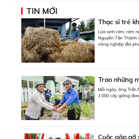
TIN MỚI
Thạc sĩ trẻ k
Lúa sinh rơm, rơm n
Nguyễn Tấn Thành ở 
nông nghiệp địa ph
Trao những 
Mỗi ngày, ông Trần 
1.000 cây giống đa
Cuộc gặp gỡ 