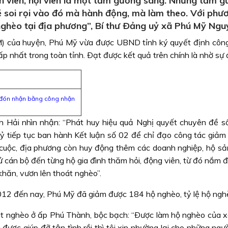
n viên, hội viên là một tấm gương sáng. Những tấm gư
ẽ soi rọi vào đó mà hành động, mà làm theo. Với phư
ghèo tại địa phương”, Bí thư Ðảng uỷ xã Phú Mỹ Nguy
M) của huyện, Phú Mỹ vừa được UBND tỉnh ký quyết định cô
ấp nhất trong toàn tỉnh. Ðạt được kết quả trên chính là nhờ sự
i đón nhận bằng công nhận
Hải nhìn nhận: “Phát huy hiệu quả Nghị quyết chuyên đề số 
 tiếp tục ban hành Kết luận số 02 để chỉ đạo công tác giảm
o cuộc, địa phương còn huy động thêm các doanh nghiệp, hộ sản
 cán bộ đến từng hộ gia đình thăm hỏi, động viên, từ đó nắm 
khăn, vươn lên thoát nghèo”.
12 đến nay, Phú Mỹ đã giảm được 184 hộ nghèo, tỷ lệ hộ nghèo
 nghèo ở ấp Phú Thành, bộc bạch: “Ðược làm hộ nghèo của xã nà
 được giúp đỡ tận tình rồi thì tôi xin nhường lại cho những ng