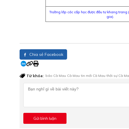
Trường lớp các cấp học được đầu tư khang trang 
gia).
Chia sẻ Facebook
Từ khóa:
báo Cà Mau
Cà Mau
tin mới Cà Mau
thời sự Cà M