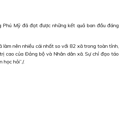
ùng Phú Mỹ đã đạt được những kết quả ban đầu đáng
àm nên nhiều cái nhất so với 82 xã trong toàn tỉnh,
 trị cao của Ðảng bộ và Nhân dân xã. Sự chỉ đạo táo
học hỏi”./.