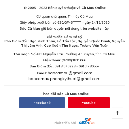
© 2005 - 2023 Bản quyền thuộc về Cà Mau Online
Cơ quan chủ quản: Tỉnh ủy Cà Mau
Giấy phép xuất bản số 620/GP-BTTTT, ngày 24/12/2020
Báo Cà Mau giữ bản quyền nội dung trên website này.
Giám đốc: Lâm Hồ Sỹ
Phó Giám đốc: Ngô Minh Toàn, Hồ Tấn Lộc, Nguyễn Quốc Danh, Nguyễn
Thị Lâm Anh, Cao Xuân Thu Ngọc, Trương Văn Tuấn
Tòa soạn:
Số 413 Nguyễn Trãi, Phường An Xuyên, tỉnh Cà Mau.
Điện thoại:
(0290)3831066
Ban Giám đốc:
0918.575228 - 0913.780557
baocamau@gmail.com
Email:
baocamau.phongkythuat@gmail.com
Theo dõi Báo Cà Mau Online
Facebook
Youtube
Phát triển bởi