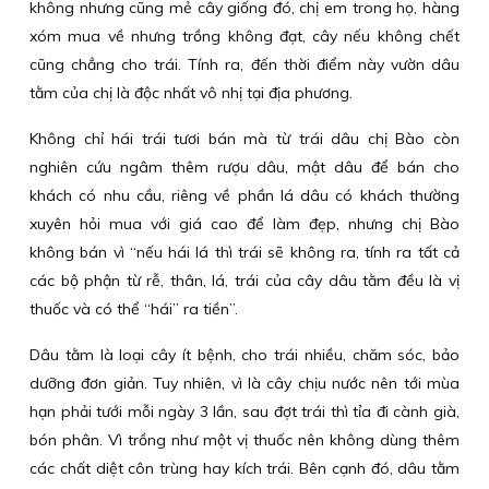
không nhưng cũng mẻ cây giống đó, chị em trong họ, hàng
xóm mua về nhưng trồng không đạt, cây nếu không chết
cũng chẳng cho trái. Tính ra, đến thời điểm này vườn dâu
tằm của chị là độc nhất vô nhị tại địa phương.
Không chỉ hái trái tươi bán mà từ trái dâu chị Bào còn
nghiên cứu ngâm thêm rượu dâu, mật dâu để bán cho
khách có nhu cầu, riêng về phần lá dâu có khách thường
xuyên hỏi mua với giá cao để làm đẹp, nhưng chị Bào
không bán vì “nếu hái lá thì trái sẽ không ra, tính ra tất cả
các bộ phận từ rễ, thân, lá, trái của cây dâu tằm đều là vị
thuốc và có thể “hái” ra tiền”.
Dâu tằm là loại cây ít bệnh, cho trái nhiều, chăm sóc, bảo
dưỡng đơn giản. Tuy nhiên, vì là cây chịu nước nên tới mùa
hạn phải tưới mỗi ngày 3 lần, sau đợt trái thì tỉa đi cành già,
bón phân. Vì trồng như một vị thuốc nên không dùng thêm
các chất diệt côn trùng hay kích trái. Bên cạnh đó, dâu tằm