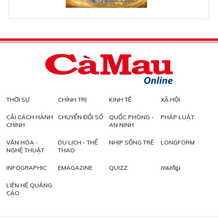
THỜI SỰ
CHÍNH TRỊ
KINH TẾ
XÃ HỘI
CẢI CÁCH HÀNH
CHUYỂN ĐỔI SỐ
QUỐC PHÒNG -
PHÁP LUẬT
CHÍNH
AN NINH
VĂN HÓA -
DU LỊCH - THỂ
NHỊP SỐNG TRẺ
LONGFORM
NGHỆ THUẬT
THAO
INFOGRAPHIC
EMAGAZINE
QUIZZ
ភាសាខ្មែរ
LIÊN HỆ QUẢNG
CÁO