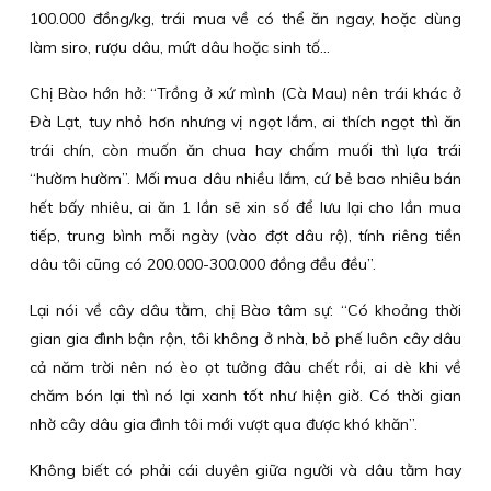
100.000 đồng/kg, trái mua về có thể ăn ngay, hoặc dùng
làm siro, rượu dâu, mứt dâu hoặc sinh tố...
Chị Bào hớn hở: “Trồng ở xứ mình (Cà Mau) nên trái khác ở
Đà Lạt, tuy nhỏ hơn nhưng vị ngọt lắm, ai thích ngọt thì ăn
trái chín, còn muốn ăn chua hay chấm muối thì lựa trái
“hườm hườm”. Mối mua dâu nhiều lắm, cứ bẻ bao nhiêu bán
hết bấy nhiêu, ai ăn 1 lần sẽ xin số để lưu lại cho lần mua
tiếp, trung bình mỗi ngày (vào đợt dâu rộ), tính riêng tiền
dâu tôi cũng có 200.000-300.000 đồng đều đều”.
Lại nói về cây dâu tằm, chị Bào tâm sự: “Có khoảng thời
gian gia đình bận rộn, tôi không ở nhà, bỏ phế luôn cây dâu
cả năm trời nên nó èo ọt tưởng đâu chết rồi, ai dè khi về
chăm bón lại thì nó lại xanh tốt như hiện giờ. Có thời gian
nhờ cây dâu gia đình tôi mới vượt qua được khó khăn”.
Không biết có phải cái duyên giữa người và dâu tằm hay