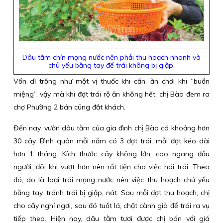
Dâu tằm chín mọng nước nên phải thu hoạch nhanh và
chủ yếu bằng tay để trái không bị giập.
Vốn dĩ trồng như một vị thuốc khi cần, ăn chơi khi “buồn
miệng”, vậy mà khi đợt trái rộ ăn không hết, chị Bào đem ra
chợ Phường 2 bán cũng đắt khách.
Đến nay, vườn dâu tằm của gia đình chị Bào có khoảng hơn
30 cây. Bình quân mỗi năm có 3 đợt trái, mỗi đợt kéo dài
hơn 1 tháng. Kích thước cây không lớn, cao ngang đầu
người, đôi khi vượt hơn nên rất tiện cho việc hái trái. Theo
đó, do là loại trái mọng nước nên việc thu hoạch chủ yếu
bằng tay, tránh trái bị giập, nát. Sau mỗi đợt thu hoạch, chị
cho cây nghỉ ngơi, sau đó tuốt lá, chặt cành già để trái ra vụ
tiếp theo. Hiện nay, dâu tằm tươi được chị bán với giá