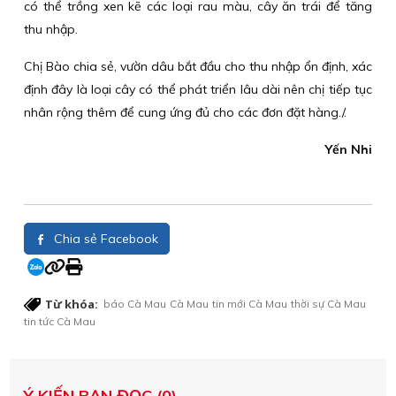
có thể trồng xen kẽ các loại rau màu, cây ăn trái để tăng
thu nhập.
Chị Bào chia sẻ, vườn dâu bắt đầu cho thu nhập ổn định, xác
định đây là loại cây có thể phát triển lâu dài nên chị tiếp tục
nhân rộng thêm để cung ứng đủ cho các đơn đặt hàng./.
Yến Nhi
Chia sẻ Facebook
Từ khóa:
báo Cà Mau
Cà Mau
tin mới Cà Mau
thời sự Cà Mau
tin tức Cà Mau
Ý KIẾN BẠN ĐỌC (0)