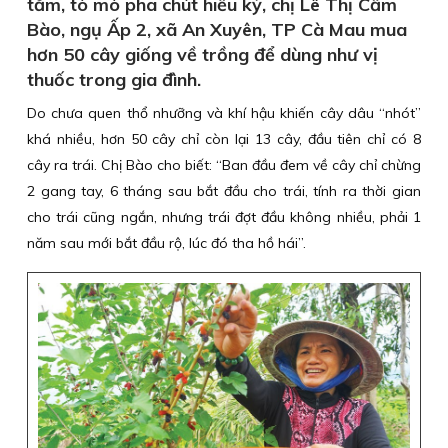
tằm, tò mò pha chút hiếu kỳ, chị Lê Thị Cẩm
Bào, ngụ Ấp 2, xã An Xuyên, TP Cà Mau mua
hơn 50 cây giống về trồng để dùng như vị
thuốc trong gia đình.
Do chưa quen thổ nhưỡng và khí hậu khiến cây dâu “nhót”
khá nhiều, hơn 50 cây chỉ còn lại 13 cây, đầu tiên chỉ có 8
cây ra trái. Chị Bào cho biết: “Ban đầu đem về cây chỉ chừng
2 gang tay, 6 tháng sau bắt đầu cho trái, tính ra thời gian
cho trái cũng ngắn, nhưng trái đợt đầu không nhiều, phải 1
năm sau mới bắt đầu rộ, lúc đó tha hồ hái”.