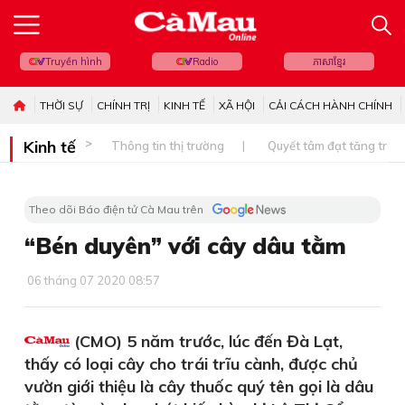
Truyền hình
Radio
ភាសាខ្មែរ
THỜI SỰ
CHÍNH TRỊ
KINH TẾ
XÃ HỘI
CẢI CÁCH HÀNH CHÍNH
Kinh tế
Thông tin thị trường
Quyết tâm đạt tăng trưở
Theo dõi Báo điện tử Cà Mau trên
“Bén duyên” với cây dâu tằm
06 tháng 07 2020 08:57
(CMO) 5 năm trước, lúc đến Đà Lạt,
thấy có loại cây cho trái trĩu cành, được chủ
vườn giới thiệu là cây thuốc quý tên gọi là dâu