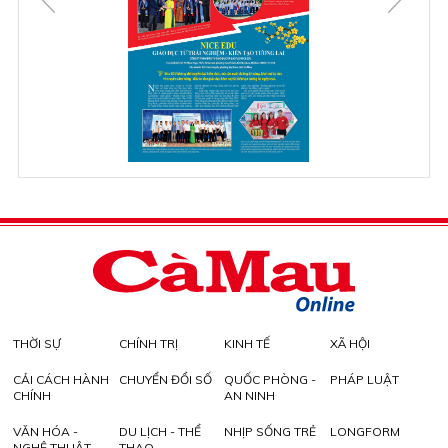
THỜI SỰ
CHÍNH TRỊ
KINH TẾ
XÃ HỘI
CẢI CÁCH HÀNH
CHUYỂN ĐỔI SỐ
QUỐC PHÒNG -
PHÁP LUẬT
CHÍNH
AN NINH
VĂN HÓA -
DU LỊCH - THỂ
NHỊP SỐNG TRẺ
LONGFORM
NGHỆ THUẬT
THAO