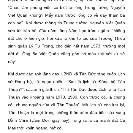
“Cháu làm phóng viên có biết tới ông Trung tướng Nguyễn
Việt Quân không? Mấy năm trước, ổng có về đây thăm bà
con nè”. Khi được thông tin Trung tướng Nguyễn Việt Quân
vừa từ trần hồi đầu năm, ông Năm Lạc trầm ngâm: “Miếng
đất chú ở hiện giờ, hồi xưa là khu tự túc của Trường Thiếu
sinh quân Lý Tự Trọng, cho đến hết năm 1973, trường mới
dời đi. Ông Ba Việt Quân cũng gắn bó máu thịt với xứ sở
này”...
Khi được các anh lãnh đạo UBND xã Tân Ðức tặng cuốn Lịch
sử Ðảng bộ, tôi ngạc nhiên: “Sao là lịch sử Ðảng bộ Tân
Thuận?”, các anh giải thích: “Thì Tân Ðức được tách ra từ Tân
Thuận vào khoảng năm 1979, 1980. Còn trước đó, là chung
cội, chung nguồn của xã Tân Thuận”. Mà lịch sử còn lưu lại,
Tân Thuận là một trong những thôn xóm đầu tiên của vùng
Ðầm Chim (Ðầm Dơi ngày nay), rộng ra là cả mảnh đất Cà
Mau thời khẩn hoang, mở cõi.