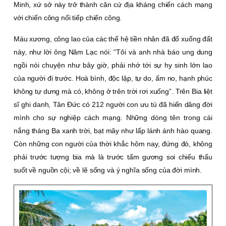
Minh, xứ sở này trở thành căn cứ địa kháng chiến cách mạng
với chiến công nối tiếp chiến công.
Máu xương, công lao của các thế hệ tiền nhân đã đổ xuống đất
này, như lời ông Năm Lạc nói: “Tôi và anh nhà báo ung dung
ngồi nói chuyện như bây giờ, phải nhớ tới sự hy sinh lớn lao
của người đi trước. Hoà bình, độc lập, tự do, ấm no, hạnh phúc
không tự dưng mà có, không ở trên trời rơi xuống”. Trên Bia liệt
sĩ ghi danh, Tân Ðức có 212 người con ưu tú đã hiến dâng đời
mình cho sự nghiệp cách mạng. Những dòng tên trong cái
nắng tháng Ba xanh trời, bạt mây như lấp lánh ánh hào quang.
Còn những con người của thời khắc hôm nay, đứng đó, không
phải trước tượng bia mà là trước tấm gương soi chiếu thấu
suốt về nguồn cội; về lẽ sống và ý nghĩa sống của đời mình.