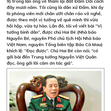
9) trong lần ông về thăm lại đất Ðầm Dơi cách
đây mươi năm. Tôi cũng là dân xứ Ðầm, khi ấy
là phóng viên mới chân ướt chân ráo vô nghề,
được theo một vị tướng về quê mình thì vừa
hồi hộp, vừa tự hào. Lần đó, tôi về viết bài “Vị
tướng bình dân”, được chú Hai Bé (Nhà báo
Nguyễn Bé, nguyên Phó chủ tịch Hội Nhà báo
Việt Nam, nguyên Tổng biên tập Báo Cà Mau)
khích lệ: “Ðọc được”. Chú Hai Bé còn nói, “có
gởi bài đến Trung tướng Nguyễn Việt Quân
đọc, ông gởi lời cảm ơn tác giả”.