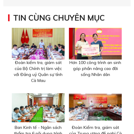
TIN CÙNG CHUYÊN MỤC
Đoàn kiểm tra, giám sát
Hơn 100 công trình an sinh
của Bộ Chính trị làm việc
góp phần nâng cao đời
với Đảng uỷ Quân sự tỉnh
sống Nhân dân
Cà Mau
Ban Kinh tế - Ngân sách
Đoàn Kiểm tra, giám sát
thẩm tra 6 nội dung trình
của Trung ương đề nghị Cà