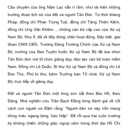
Câu chuyện của ông Năm Lạc vẫn rì rầm, như tái hiện những
trường đoạn lịch sử của đất và người Tân Ðức. Từ thời kháng
Pháp, đồng chí Phan Trọng Tuệ, đồng chí Tăng Thiên Kiêm,
đồng chí Ung Văn Khiêm..., những cán bộ cấp cao của Xứ uỷ
Nam Bộ, Khu 9, đã về đây đứng chân hoạt động. Ðặc biệt, giai
đoạn 1949-1955, Trường Ðảng Trường Chinh của Xứ uỷ Nam
Bộ, trường của Ban Tuyên huấn Xứ uỷ Nam Bộ đã lựa chọn
Tân Ðức làm nơi tổ chức giảng dạy, đào tạo cán bộ toàn miền
Nam. Ðồng chí Lê Duẩn, Bí thư Xứ uỷ Nam Bộ và đồng chí Lê
Ðức Thọ, Phó bí thư, kiêm Trưởng ban Tổ chức Xứ uỷ Nam
Bộ, trực tiếp về giảng dạy.
Ðất và người Tân Ðức một lòng son sắt theo Bác Hồ, theo
Ðảng. Nhà nghiên cứu Trần Bạch Ðằng từng đánh giá về cốt
cách con người xứ Ðầm rằng: “Người dân xứ này vốn mang
dòng máu ngang tàng, hào hiệp”. Ðể rồi qua hai cuộc trường
kỳ kháng chiến chống giặc ngoại xâm trong thời đại Hồ Chí