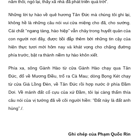
năm thôi, ngó lại, thấy xã nhà đã phát triển quá trời”.
Những lời tự hào về quê hương Tân Ðức mà chúng tôi ghi lại,
không hề là những câu nói vui cửa miệng cho đã, cho sướng.
Cái chất “ngang tàng, hào hiệp” vẫn chảy trong huyết quản của
con người nơi đây, được bồi đắp thêm bởi những tin cậy của
hiện thực tươi mới hôm nay và khát vọng cho chặng đường
phía trước, bật ra thành niềm tự hào khôn xiết.
Phía xa, sông Gành Hào từ cửa Gành Hào chạy qua Tân
Ðức, đổ về Mương Ðiều, trổ ra Cà Mau; dòng Bọng Két chạy
từ cửa Giá Lồng Ðèn, về Tân Ðức rồi hợp nước ở phía Ðầm
Dơi. Về mảnh đất cố cựu của xứ Ðầm, tôi lại càng thấm thía
câu nói của vị tướng đã về cõi người hiền: “Ðất này là đất anh
hùng”./.
Ghi chép của Phạm Quốc Rin