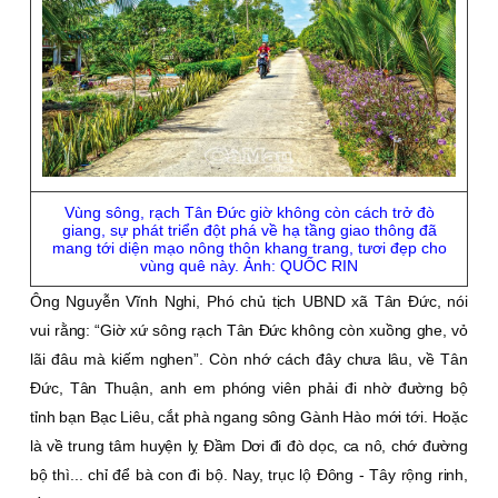
Vùng sông, rạch Tân Ðức giờ không còn cách trở đò
giang, sự phát triển đột phá về hạ tầng giao thông đã
mang tới diện mạo nông thôn khang trang, tươi đẹp cho
vùng quê này. Ảnh: QUỐC RIN
Ông Nguyễn Vĩnh Nghi, Phó chủ tịch UBND xã Tân Ðức, nói
vui rằng: “Giờ xứ sông rạch Tân Ðức không còn xuồng ghe, vỏ
lãi đâu mà kiếm nghen”. Còn nhớ cách đây chưa lâu, về Tân
Ðức, Tân Thuận, anh em phóng viên phải đi nhờ đường bộ
tỉnh bạn Bạc Liêu, cắt phà ngang sông Gành Hào mới tới. Hoặc
là về trung tâm huyện lỵ Ðầm Dơi đi đò dọc, ca nô, chớ đường
bộ thì... chỉ để bà con đi bộ. Nay, trục lộ Ðông - Tây rộng rinh,