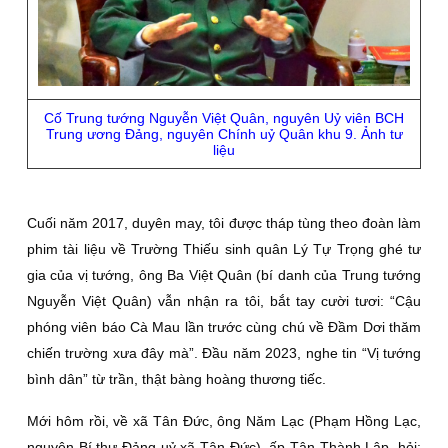
Cố Trung tướng Nguyễn Việt Quân, nguyên Uỷ viên BCH
Trung ương Ðảng, nguyên Chính uỷ Quân khu 9. Ảnh tư
liệu
Cuối năm 2017, duyên may, tôi được tháp tùng theo đoàn làm
phim tài liệu về Trường Thiếu sinh quân Lý Tự Trọng ghé tư
gia của vị tướng, ông Ba Việt Quân (bí danh của Trung tướng
Nguyễn Việt Quân) vẫn nhận ra tôi, bắt tay cười tươi: “Cậu
phóng viên báo Cà Mau lần trước cùng chú về Ðầm Dơi thăm
chiến trường xưa đây mà”. Ðầu năm 2023, nghe tin “Vị tướng
bình dân” từ trần, thật bàng hoàng thương tiếc.
Mới hôm rồi, về xã Tân Ðức, ông Năm Lạc (Phạm Hồng Lạc,
nguyên Bí thư Ðảng uỷ xã Tân Ðức), ấp Tân Thành Lập, hỏi: