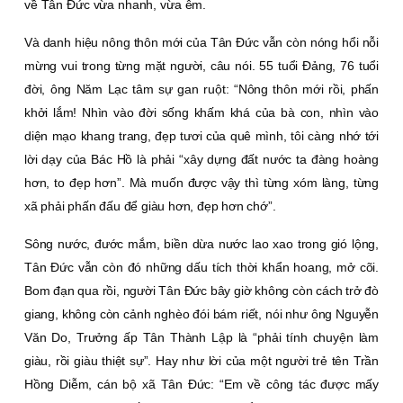
về Tân Ðức vừa nhanh, vừa êm.
Và danh hiệu nông thôn mới của Tân Ðức vẫn còn nóng hổi nỗi
mừng vui trong từng mặt người, câu nói. 55 tuổi Ðảng, 76 tuổi
đời, ông Năm Lạc tâm sự gan ruột: “Nông thôn mới rồi, phấn
khởi lắm! Nhìn vào đời sống khấm khá của bà con, nhìn vào
diện mạo khang trang, đẹp tươi của quê mình, tôi càng nhớ tới
lời dạy của Bác Hồ là phải “xây dựng đất nước ta đàng hoàng
hơn, to đẹp hơn”. Mà muốn được vậy thì từng xóm làng, từng
xã phải phấn đấu để giàu hơn, đẹp hơn chớ”.
Sông nước, đước mắm, biền dừa nước lao xao trong gió lộng,
Tân Ðức vẫn còn đó những dấu tích thời khẩn hoang, mở cõi.
Bom đạn qua rồi, người Tân Ðức bây giờ không còn cách trở đò
giang, không còn cảnh nghèo đói bám riết, nói như ông Nguyễn
Văn Do, Trưởng ấp Tân Thành Lập là “phải tính chuyện làm
giàu, rồi giàu thiệt sự”. Hay như lời của một người trẻ tên Trần
Hồng Diễm, cán bộ xã Tân Ðức: “Em về công tác được mấy