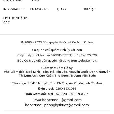
INFOGRAPHIC
EMAGAZINE
QUIZZ
ភាសាខ្មែរ
LIÊN HỆ QUẢNG
CÁO
© 2005 - 2023 Bản quyền thuộc về Cà Mau Online
Cơ quan chủ quản: Tỉnh ủy Cà Mau
Giấy phép xuất bản số 620/GP-BTTTT, ngày 24/12/2020
Báo Cà Mau giữ bản quyền nội dung trên website này.
Giám đốc: Lâm Hồ Sỹ
Phó Giám đốc: Ngô Minh Toàn, Hồ Tấn Lộc, Nguyễn Quốc Danh, Nguyễn
Thị Lâm Anh, Cao Xuân Thu Ngọc, Trương Văn Tuấn
Tòa soạn:
Số 413 Nguyễn Trãi, Phường An Xuyên, tỉnh Cà Mau.
Điện thoại:
(0290)3831066
Ban Giám đốc:
0918.575228 - 0913.780557
baocamau@gmail.com
Email:
baocamau.phongkythuat@gmail.com