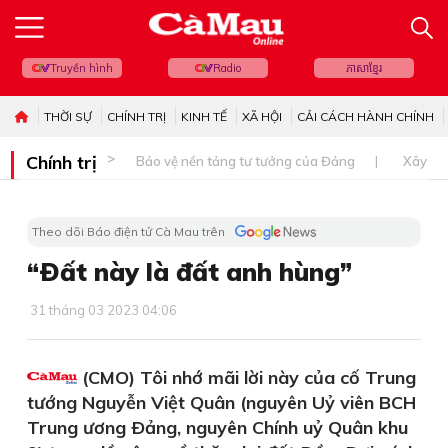
Truyền hình
Radio
ភាសាខ្មែរ
THỜI SỰ
CHÍNH TRỊ
KINH TẾ
XÃ HỘI
CẢI CÁCH HÀNH CHÍNH
Chính trị
Bảo vệ nền tảng tư tưởng của Đảng
Xây dự
Theo dõi Báo điện tử Cà Mau trên
“Ðất này là đất anh hùng”
31 tháng 03 2023 04:06
(CMO) Tôi nhớ mãi lời này của cố Trung
tướng Nguyễn Việt Quân (nguyên Uỷ viên BCH
Trung ương Ðảng, nguyên Chính uỷ Quân khu