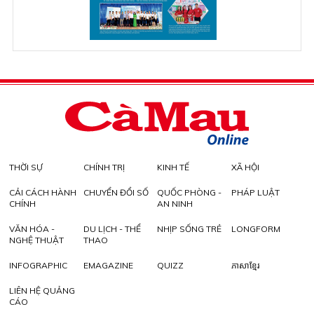
THỜI SỰ
CHÍNH TRỊ
KINH TẾ
XÃ HỘI
CẢI CÁCH HÀNH
CHUYỂN ĐỔI SỐ
QUỐC PHÒNG -
PHÁP LUẬT
CHÍNH
AN NINH
VĂN HÓA -
DU LỊCH - THỂ
NHỊP SỐNG TRẺ
LONGFORM
NGHỆ THUẬT
THAO
INFOGRAPHIC
EMAGAZINE
QUIZZ
ភាសាខ្មែរ
LIÊN HỆ QUẢNG
CÁO