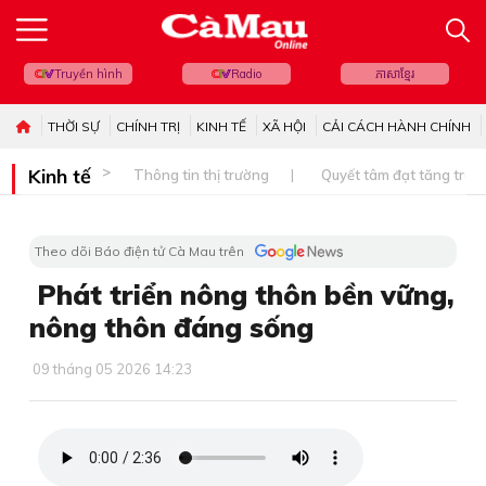
Truyền hình
Radio
ភាសាខ្មែរ
THỜI SỰ
CHÍNH TRỊ
KINH TẾ
XÃ HỘI
CẢI CÁCH HÀNH CHÍNH
Kinh tế
Thông tin thị trường
Quyết tâm đạt tăng trưở
Theo dõi Báo điện tử Cà Mau trên
Phát triển nông thôn bền vững,
nông thôn đáng sống
09 tháng 05 2026 14:23