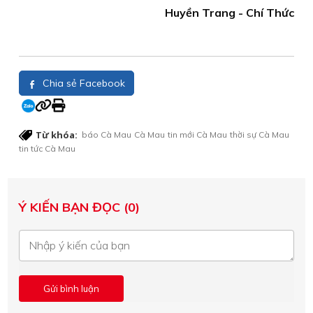
Huyền Trang - Chí Thức
Chia sẻ Facebook
Từ khóa:
báo Cà Mau
Cà Mau
tin mới Cà Mau
thời sự Cà Mau
tin tức Cà Mau
Ý KIẾN BẠN ĐỌC (0)