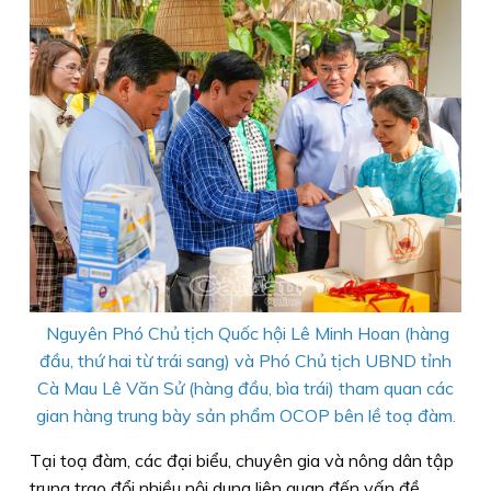
Nguyên Phó Chủ tịch Quốc hội Lê Minh Hoan (hàng
đầu, thứ hai từ trái sang) và Phó Chủ tịch UBND tỉnh
Cà Mau Lê Văn Sử (hàng đầu, bìa trái) tham quan các
gian hàng trung bày sản phẩm OCOP bên lề toạ đàm.
Tại toạ đàm, các đại biểu, chuyên gia và nông dân tập
trung trao đổi nhiều nội dung liên quan đến vấn đề