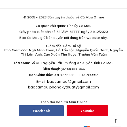
© 2005 - 2023 Bản quyền thuộc về Cà Mau Online
Cơ quan chủ quản: Tỉnh ủy Cà Mau
Giấy phép xuất bản số 620/GP-BTTTT, ngày 24/12/2020
Báo Cà Mau giữ bản quyền nội dung trên website này.
Giám đốc: Lâm Hồ Sỹ
Phó Giám đốc: Ngô Minh Toàn, Hồ Tấn Lộc, Nguyễn Quốc Danh, Nguyễn
Thị Lâm Anh, Cao Xuân Thu Ngọc, Trương Văn Tuấn
Tòa soạn:
Số 413 Nguyễn Trãi, Phường An Xuyên, tỉnh Cà Mau.
Điện thoại:
(0290)3831066
Ban Giám đốc:
0918.575228 - 0913.780557
baocamau@gmail.com
Email:
baocamau.phongkythuat@gmail.com
Theo dõi Báo Cà Mau Online
Facebook
Youtube