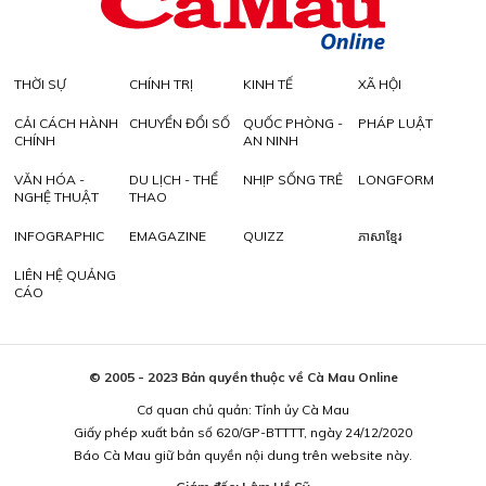
THỜI SỰ
CHÍNH TRỊ
KINH TẾ
XÃ HỘI
CẢI CÁCH HÀNH
CHUYỂN ĐỔI SỐ
QUỐC PHÒNG -
PHÁP LUẬT
CHÍNH
AN NINH
VĂN HÓA -
DU LỊCH - THỂ
NHỊP SỐNG TRẺ
LONGFORM
NGHỆ THUẬT
THAO
INFOGRAPHIC
EMAGAZINE
QUIZZ
ភាសាខ្មែរ
LIÊN HỆ QUẢNG
CÁO
© 2005 - 2023 Bản quyền thuộc về Cà Mau Online
Cơ quan chủ quản: Tỉnh ủy Cà Mau
Giấy phép xuất bản số 620/GP-BTTTT, ngày 24/12/2020
Báo Cà Mau giữ bản quyền nội dung trên website này.