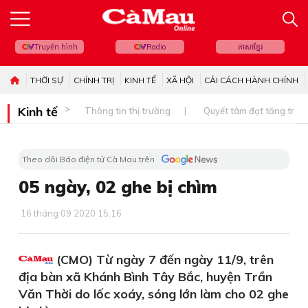
Truyền hình
Radio
ភាសាខ្មែរ
THỜI SỰ
CHÍNH TRỊ
KINH TẾ
XÃ HỘI
CẢI CÁCH HÀNH CHÍNH
Kinh tế
Thông tin thị trường
Quyết tâm đạt tăng trưở
Theo dõi Báo điện tử Cà Mau trên
05 ngày, 02 ghe bị chìm
16 tháng 09 2020 15:16
(CMO) Từ ngày 7 đến ngày 11/9, trên
địa bàn xã Khánh Bình Tây Bắc, huyện Trần
Văn Thời do lốc xoáy, sóng lớn làm cho 02 ghe