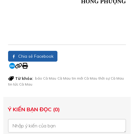
HỒNG PHƯỢNG
Chia sẻ Facebook
Từ khóa:
báo Cà Mau
Cà Mau
tin mới Cà Mau
thời sự Cà Mau
tin tức Cà Mau
Ý KIẾN BẠN ĐỌC (0)