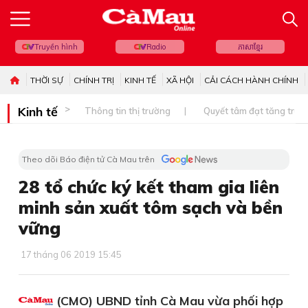
Truyền hình
Radio
ភាសាខ្មែរ
THỜI SỰ
CHÍNH TRỊ
KINH TẾ
XÃ HỘI
CẢI CÁCH HÀNH CHÍNH
Kinh tế
Thông tin thị trường
Quyết tâm đạt tăng trưở
Theo dõi Báo điện tử Cà Mau trên
28 tổ chức ký kết tham gia liên
minh sản xuất tôm sạch và bền
vững
17 tháng 06 2019 15:45
(CMO) UBND tỉnh Cà Mau vừa phối hợp