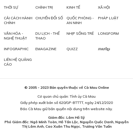
THỜI SỰ
CHÍNH TRỊ
KINH TẾ
XÃ HỘI
CẢI CÁCH HÀNH
CHUYỂN ĐỔI SỐ
QUỐC PHÒNG -
PHÁP LUẬT
CHÍNH
AN NINH
VĂN HÓA -
DU LỊCH - THỂ
NHỊP SỐNG TRẺ
LONGFORM
NGHỆ THUẬT
THAO
INFOGRAPHIC
EMAGAZINE
QUIZZ
ភាសាខ្មែរ
LIÊN HỆ QUẢNG
CÁO
© 2005 - 2023 Bản quyền thuộc về Cà Mau Online
Cơ quan chủ quản: Tỉnh ủy Cà Mau
Giấy phép xuất bản số 620/GP-BTTTT, ngày 24/12/2020
Báo Cà Mau giữ bản quyền nội dung trên website này.
Giám đốc: Lâm Hồ Sỹ
Phó Giám đốc: Ngô Minh Toàn, Hồ Tấn Lộc, Nguyễn Quốc Danh, Nguyễn
Thị Lâm Anh, Cao Xuân Thu Ngọc, Trương Văn Tuấn