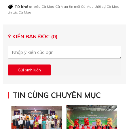
Từ khóa:
báo Cà Mau
Cà Mau
tin mới Cà Mau
thời sự Cà Mau
tin tức Cà Mau
Ý KIẾN BẠN ĐỌC (0)
TIN CÙNG CHUYÊN MỤC