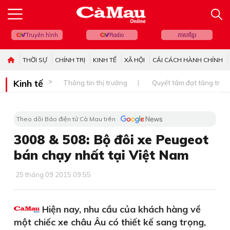
Truyền hình
Radio
ភាសាខ្មែរ
THỜI SỰ
CHÍNH TRỊ
KINH TẾ
XÃ HỘI
CẢI CÁCH HÀNH CHÍNH
Kinh tế
Thông tin thị trường
Quyết tâm đạt tăng trưở
Theo dõi Báo điện tử Cà Mau trên
3008 & 508: Bộ đôi xe Peugeot
bán chạy nhất tại Việt Nam
25 tháng 09 2015 09:55
Hiện nay, nhu cầu của khách hàng về
một chiếc xe châu Âu có thiết kế sang trọng,