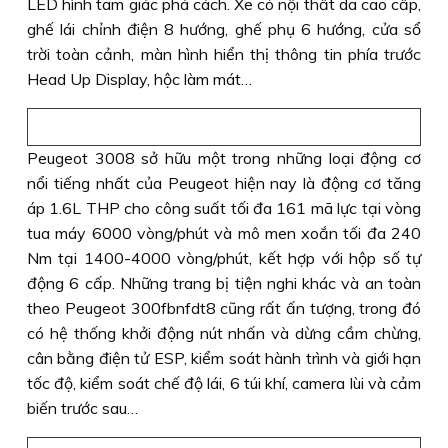
LED hình tam giác phá cách. Xe có nội thất da cao cấp,
ghế lái chỉnh điện 8 hướng, ghế phụ 6 hướng, cửa sổ
trời toàn cảnh, màn hình hiển thị thông tin phía trước
Head Up Display, hộc làm mát…
Peugeot 3008 sở hữu một trong những loại động cơ
nổi tiếng nhất của Peugeot hiện nay là động cơ tăng
áp 1.6L THP cho công suất tối đa 161 mã lực tại vòng
tua máy 6000 vòng/phút và mô men xoắn tối đa 240
Nm tại 1400-4000 vòng/phút, kết hợp với hộp số tự
động 6 cấp. Những trang bị tiện nghi khác và an toàn
theo Peugeot 300fbnfdt8 cũng rất ấn tượng, trong đó
có hệ thống khởi động nút nhấn và dừng cầm chừng,
cân bằng điện tử ESP, kiểm soát hành trình và giới hạn
tốc độ, kiểm soát chế độ lái, 6 túi khí, camera lùi và cảm
biến trước sau…