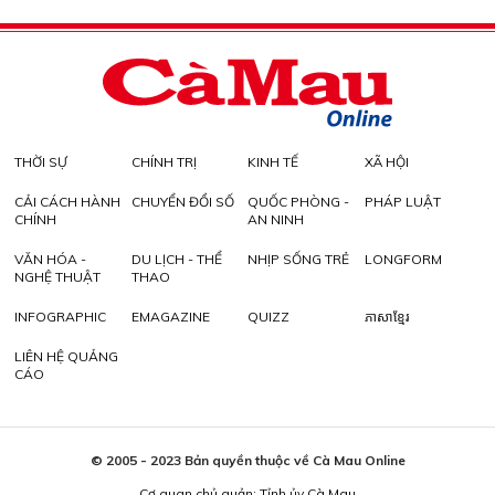
THỜI SỰ
CHÍNH TRỊ
KINH TẾ
XÃ HỘI
CẢI CÁCH HÀNH
CHUYỂN ĐỔI SỐ
QUỐC PHÒNG -
PHÁP LUẬT
CHÍNH
AN NINH
VĂN HÓA -
DU LỊCH - THỂ
NHỊP SỐNG TRẺ
LONGFORM
NGHỆ THUẬT
THAO
INFOGRAPHIC
EMAGAZINE
QUIZZ
ភាសាខ្មែរ
LIÊN HỆ QUẢNG
CÁO
© 2005 - 2023 Bản quyền thuộc về Cà Mau Online
Cơ quan chủ quản: Tỉnh ủy Cà Mau