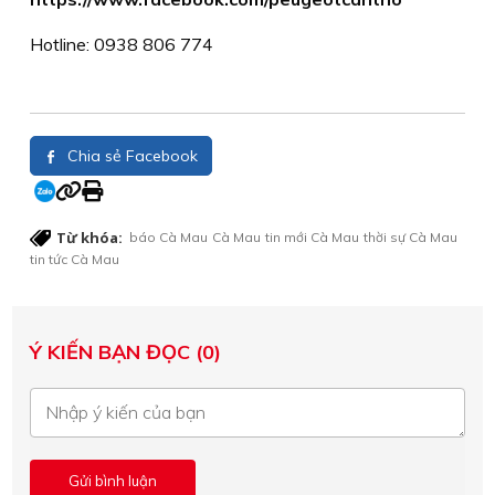
Hotline: 0938 806 774
Chia sẻ Facebook
Từ khóa:
báo Cà Mau
Cà Mau
tin mới Cà Mau
thời sự Cà Mau
tin tức Cà Mau
Ý KIẾN BẠN ĐỌC (0)