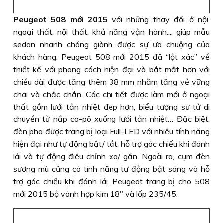
Peugeot 508 mới 2015
với những thay đổi ở nội,
ngoại thất, nội thất, khả năng vận hành..., giúp mẫu
sedan nhanh chóng giành được sự ưa chuộng của
khách hàng. Peugeot 508 mới 2015 đã “lột xác” về
thiết kế với phong cách hiện đại và bắt mắt hơn với
chiều dài được tăng thêm 38 mm nhằm tăng vẻ vững
chãi và chắc chắn. Các chi tiết được làm mới ở ngoại
thất gồm lưới tản nhiệt đẹp hơn, biểu tượng sư tử di
chuyển từ nắp ca-pô xuống lưới tản nhiệt… Đặc biệt,
đèn pha được trang bị loại Full-LED với nhiều tính năng
hiện đại như tự động bật/ tắt, hỗ trợ góc chiếu khi đánh
lái và tự động điều chỉnh xa/ gần. Ngoài ra, cụm đèn
sương mù cũng có tính năng tự động bật sáng và hỗ
trợ góc chiếu khi đánh lái. Peugeot trang bị cho 508
mới 2015 bộ vành hợp kim 18" và lốp 235/45.