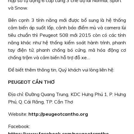
hộp số tự động 6 cấp cùng 3 chế độ lái Normal, Sport
và Snow.
Bên cạnh 3 tính năng mới được bổ sung là hệ thống
cảm biến áp suất lốp, cảnh báo điểm mù và camera lùi
tiêu chuẩn thì Peugeot 508 mới 2015 còn có các tính
năng khác như hệ thống kiểm soát hành trình, phanh
tay điện tử, phanh chống bó cứng, mã hóa động cơ
chống trộm và cảm biến hỗ trợ đỗ xe…
Để biết thêm thông tin, Quý khách vui lòng liên hệ:
PEUGEOT CẦN THƠ
Địa chỉ: Đường Quang Trung, KDC Hưng Phú 1, P. Hưng
Phú, Q. Cái Răng, TP. Cần Thơ
Website:
http://peugeotcantho.org
Facebook:
https://www.facebook.com/peugeotcantho