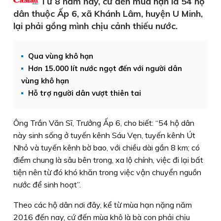
Từ 8 năm nay, cứ đến mùa hạn là 54 hộ
dân thuộc Ấp 6, xã Khánh Lâm, huyện U Minh,
lại phải gồng mình chịu cảnh thiếu nước.
Qua vùng khô hạn
Hơn 15.000 lít nước ngọt đến với người dân
vùng khô hạn
Hỗ trợ người dân vượt thiên tai
Ông Trần Văn Sĩ, Trưởng Ấp 6, cho biết: “54 hộ dân
này sinh sống ở tuyến kênh Sáu Vẹn, tuyến kênh Út
Nhỏ và tuyến kênh bờ bao, với chiều dài gần 8 km; có
điểm chung là sâu bên trong, xa lộ chính, việc đi lại bất
tiện nên từ đó khó khăn trong việc vận chuyển nguồn
nước để sinh hoạt”.
Theo các hộ dân nơi đây, kể từ mùa hạn nặng năm
2016 đến nay, cứ đến mùa khô là bà con phải chịu