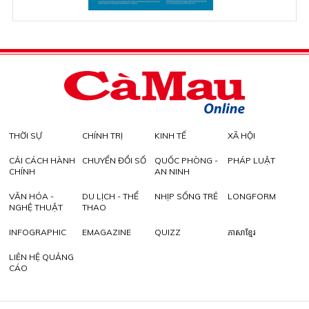
THỜI SỰ
CHÍNH TRỊ
KINH TẾ
XÃ HỘI
CẢI CÁCH HÀNH
CHUYỂN ĐỔI SỐ
QUỐC PHÒNG -
PHÁP LUẬT
CHÍNH
AN NINH
VĂN HÓA -
DU LỊCH - THỂ
NHỊP SỐNG TRẺ
LONGFORM
NGHỆ THUẬT
THAO
INFOGRAPHIC
EMAGAZINE
QUIZZ
ភាសាខ្មែរ
LIÊN HỆ QUẢNG
CÁO