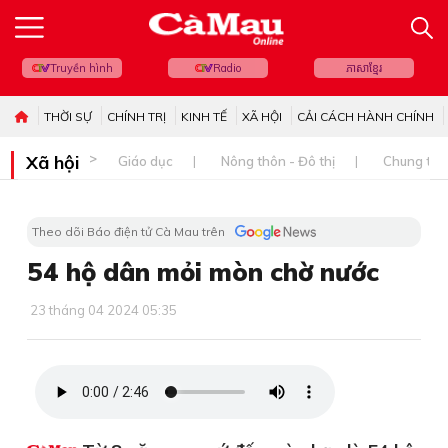
Truyền hình
Radio
ភាសាខ្មែរ
THỜI SỰ
CHÍNH TRỊ
KINH TẾ
XÃ HỘI
CẢI CÁCH HÀNH CHÍNH
Xã hội
Giáo dục
Nông thôn - Đô thị
Chung tay 
Theo dõi Báo điện tử Cà Mau trên
54 hộ dân mỏi mòn chờ nước
23 tháng 04 2024 05:35