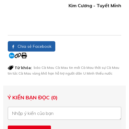
Kim Cương - Tuyết Mỉnh
Chia sẻ Facebook
Từ khóa:
báo Cà Mau
Cà Mau
tin mới Cà Mau
thời sự Cà Mau
tin tức Cà Mau
vùng khô hạn
hỗ trợ người dân
U Minh
thiếu nước
Ý KIẾN BẠN ĐỌC (0)