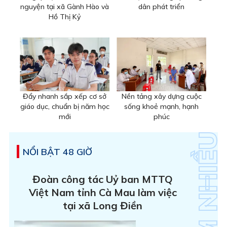
nguyện tại xã Gành Hào và
dân phát triển
Hồ Thị Kỷ
Đẩy nhanh sắp xếp cơ sở
Nền tảng xây dựng cuộc
giáo dục, chuẩn bị năm học
sống khoẻ mạnh, hạnh
mới
phúc
NỔI BẬT 48 GIỜ
Đoàn công tác Uỷ ban MTTQ
Việt Nam tỉnh Cà Mau làm việc
tại xã Long Điền