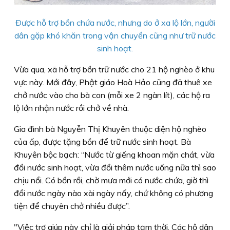
Ðược hỗ trợ bồn chứa nước, nhưng do ở xa lộ lớn, người
dân gặp khó khăn trong vận chuyển cũng như trữ nước
sinh hoạt.
Vừa qua, xã hỗ trợ bồn trữ nước cho 21 hộ nghèo ở khu
vực này. Mới đây, Phật giáo Hoà Hảo cũng đã thuê xe
chở nước vào cho bà con (mỗi xe 2 ngàn lít), các hộ ra
lộ lớn nhận nước rồi chở về nhà.
Gia đình bà Nguyễn Thị Khuyên thuộc diện hộ nghèo
của ấp, được tặng bồn để trữ nước sinh hoạt. Bà
Khuyên bộc bạch: “Nước từ giếng khoan mặn chát, vừa
đổi nước sinh hoạt, vừa đổi thêm nước uống nữa thì sao
chịu nổi. Có bồn rồi, chờ mưa mới có nước chứa, giờ thì
đổi nước ngày nào xài ngày nấy, chứ không có phương
tiện để chuyên chở nhiều được”.
"Việc trợ giúp này chỉ là giải pháp tạm thời. Các hộ dân