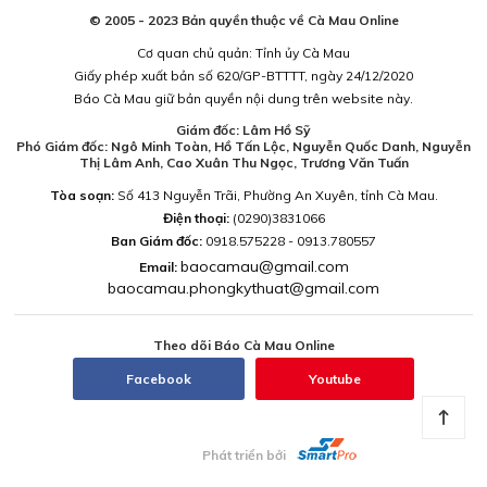
© 2005 - 2023 Bản quyền thuộc về Cà Mau Online
Cơ quan chủ quản: Tỉnh ủy Cà Mau
Giấy phép xuất bản số 620/GP-BTTTT, ngày 24/12/2020
Báo Cà Mau giữ bản quyền nội dung trên website này.
Giám đốc: Lâm Hồ Sỹ
Phó Giám đốc: Ngô Minh Toàn, Hồ Tấn Lộc, Nguyễn Quốc Danh, Nguyễn
Thị Lâm Anh, Cao Xuân Thu Ngọc, Trương Văn Tuấn
Tòa soạn:
Số 413 Nguyễn Trãi, Phường An Xuyên, tỉnh Cà Mau.
Điện thoại:
(0290)3831066
Ban Giám đốc:
0918.575228 - 0913.780557
baocamau@gmail.com
Email:
baocamau.phongkythuat@gmail.com
Theo dõi Báo Cà Mau Online
Facebook
Youtube
Phát triển bởi