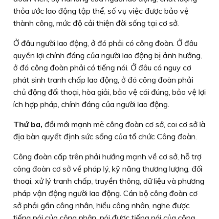
thỏa ước lao động tập thể, số vụ việc được bảo vệ
thành công, mức độ cải thiện đời sống tại cơ sở.
Ở đâu người lao động, ở đó phải có công đoàn. Ở đâu
quyền lợi chính đáng của người lao động bị ảnh hưởng,
ở đó công đoàn phải có tiếng nói. Ở đâu có nguy cơ
phát sinh tranh chấp lao động, ở đó công đoàn phải
chủ động đối thoại, hòa giải, bảo vệ cái đúng, bảo vệ lợi
ích hợp pháp, chính đáng của người lao động.
Thứ ba,
đổi mới mạnh mẽ công đoàn cơ sở, coi cơ sở là
địa bàn quyết định sức sống của tổ chức Công đoàn.
Công đoàn cấp trên phải hướng mạnh về cơ sở, hỗ trợ
công đoàn cơ sở về pháp lý, kỹ năng thương lượng, đối
thoại, xử lý tranh chấp, truyền thông, dữ liệu và phương
pháp vận động người lao động. Cán bộ công đoàn cơ
sở phải gần công nhân, hiểu công nhân, nghe được
tiếng nói của công nhân, nói được tiếng nói của công