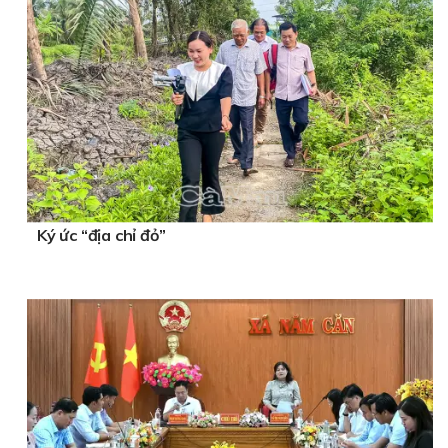
Ký ức “địa chỉ đỏ”