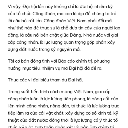
Vì vậy, Đại hội lần này không chỉ là đại hội nhiệm kỳ
của tổ chức Công đoàn, mà còn là dịp để chúng ta trả
lời câu hỏi rất lớn: Công đoàn Việt Nam phải đổi mới
như thế nào để thực sự là chỗ dựa tin cậy của người lao
động, là cầu nối bền chặt giữa Đảng, Nhà nước với giai
cấp công nhân, là lực lượng quan trọng góp phần xây
dựng đất nước trong kỷ nguyên mới.
Tôi cơ bản đồng tình với Báo cáo chính trị, phương
hướng, mục tiêu, nhiệm vụ mà Đại hội đã đề ra.
Thưa các vị đại biểu tham dự Đại hội,
Trong suốt tiến trình cách mạng Việt Nam, giai cấp
công nhân luôn là lực lượng tiên phong, là nòng cốt của
liên minh công nhân, nông dân, trí thức; là lực lượng trực
tiếp làm ra của cải vật chất, xây dựng cơ sở kinh tế, kỹ
thuật của đất nước; đồng thời là lực lượng có ý thức tổ
chức, kỷ luật, tinh thần đoàn kết và bản lĩnh chính trị.