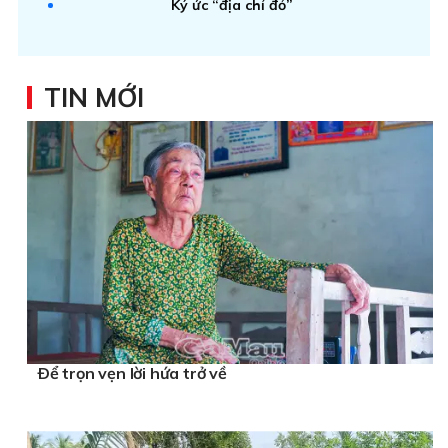
Ký ức “địa chỉ đỏ”
TIN MỚI
Ðể trọn vẹn lời hứa trở về