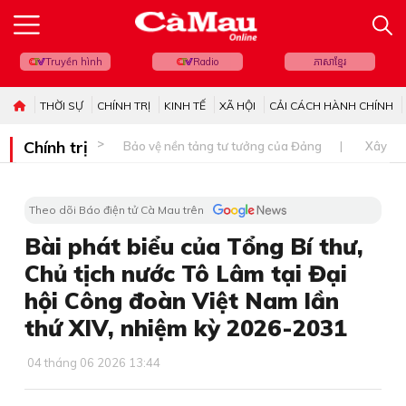
Truyền hình
Radio
ភាសាខ្មែរ
THỜI SỰ
CHÍNH TRỊ
KINH TẾ
XÃ HỘI
CẢI CÁCH HÀNH CHÍNH
Chính trị
Bảo vệ nền tảng tư tưởng của Đảng
Xây dự
Theo dõi Báo điện tử Cà Mau trên
Bài phát biểu của Tổng Bí thư,
Chủ tịch nước Tô Lâm tại Đại
hội Công đoàn Việt Nam lần
thứ XIV, nhiệm kỳ 2026-2031
04 tháng 06 2026 13:44