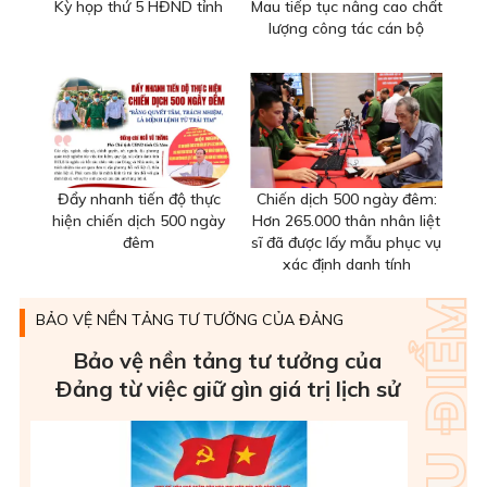
Kỳ họp thứ 5 HĐND tỉnh
Mau tiếp tục nâng cao chất
lượng công tác cán bộ
Đẩy nhanh tiến độ thực
Chiến dịch 500 ngày đêm:
hiện chiến dịch 500 ngày
Hơn 265.000 thân nhân liệt
đêm
sĩ đã được lấy mẫu phục vụ
xác định danh tính
BẢO VỆ NỀN TẢNG TƯ TƯỞNG CỦA ĐẢNG
Bảo vệ nền tảng tư tưởng của
Ðảng từ việc giữ gìn giá trị lịch sử