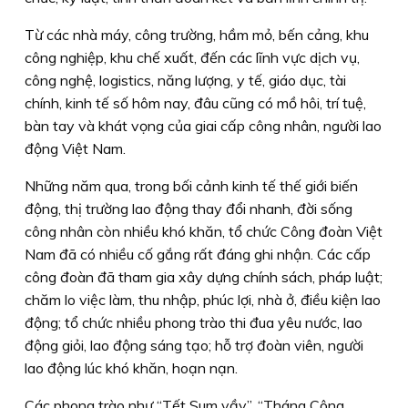
Từ các nhà máy, công trường, hầm mỏ, bến cảng, khu
công nghiệp, khu chế xuất, đến các lĩnh vực dịch vụ,
công nghệ, logistics, năng lượng, y tế, giáo dục, tài
chính, kinh tế số hôm nay, đâu cũng có mồ hôi, trí tuệ,
bàn tay và khát vọng của giai cấp công nhân, người lao
động Việt Nam.
Những năm qua, trong bối cảnh kinh tế thế giới biến
động, thị trường lao động thay đổi nhanh, đời sống
công nhân còn nhiều khó khăn, tổ chức Công đoàn Việt
Nam đã có nhiều cố gắng rất đáng ghi nhận. Các cấp
công đoàn đã tham gia xây dựng chính sách, pháp luật;
chăm lo việc làm, thu nhập, phúc lợi, nhà ở, điều kiện lao
động; tổ chức nhiều phong trào thi đua yêu nước, lao
động giỏi, lao động sáng tạo; hỗ trợ đoàn viên, người
lao động lúc khó khăn, hoạn nạn.
Các phong trào như “Tết Sum vầy”, “Tháng Công