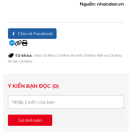
Nguồn: nhandan.vn
Chia sẻ Facebook
Từ khóa:
báo Cà Mau
Cà Mau
tin mới Cà Mau
thời sự Cà Mau
tin tức Cà Mau
Ý KIẾN BẠN ĐỌC (0)