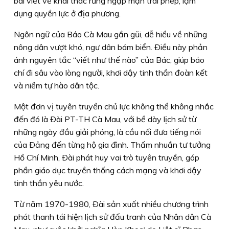
bài viết về khai thác rừng ngập mặn trái phép, lạm
dụng quyền lực ở địa phương.
Ngôn ngữ của Báo Cà Mau gần gũi, dễ hiểu về những
nông dân vượt khó, ngư dân bám biển. Ðiều này phản
ánh nguyên tắc “viết như thế nào” của Bác, giúp báo
chí đi sâu vào lòng người, khơi dậy tinh thần đoàn kết
và niềm tự hào dân tộc.
Một đơn vị tuyên truyền chủ lực không thể không nhắc
đến đó là Ðài PT-TH Cà Mau, với bề dày lịch sử từ
những ngày đầu giải phóng, là cầu nối đưa tiếng nói
của Ðảng đến từng hộ gia đình. Thấm nhuần tư tưởng
Hồ Chí Minh, Ðài phát huy vai trò tuyên truyền, góp
phần giáo dục truyền thống cách mạng và khơi dậy
tinh thần yêu nước.
Từ năm 1970-1980, Ðài sản xuất nhiều chương trình
phát thanh tái hiện lịch sử đấu tranh của Nhân dân Cà