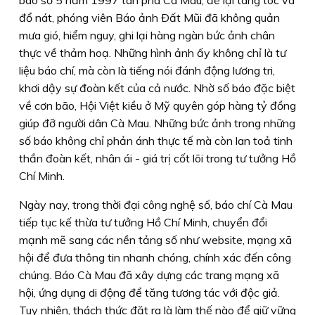
đổ nát, phóng viên Báo ảnh Ðất Mũi đã không quản
mưa gió, hiểm nguy, ghi lại hàng ngàn bức ảnh chân
thực về thảm hoạ. Những hình ảnh ấy không chỉ là tư
liệu báo chí, mà còn là tiếng nói đánh động lương tri,
khơi dậy sự đoàn kết của cả nước. Nhờ số báo đặc biệt
về cơn bão, Hội Việt kiều ở Mỹ quyên góp hàng tỷ đồng
giúp đỡ người dân Cà Mau. Những bức ảnh trong những
số báo không chỉ phản ánh thực tế mà còn lan toả tinh
thần đoàn kết, nhân ái - giá trị cốt lõi trong tư tưởng Hồ
Chí Minh.
Ngày nay, trong thời đại công nghệ số, báo chí Cà Mau
tiếp tục kế thừa tư tưởng Hồ Chí Minh, chuyển đổi
mạnh mẽ sang các nền tảng số như website, mạng xã
hội để đưa thông tin nhanh chóng, chính xác đến công
chúng. Báo Cà Mau đã xây dựng các trang mạng xã
hội, ứng dụng di động để tăng tương tác với độc giả.
Tuy nhiên, thách thức đặt ra là làm thế nào để giữ vững