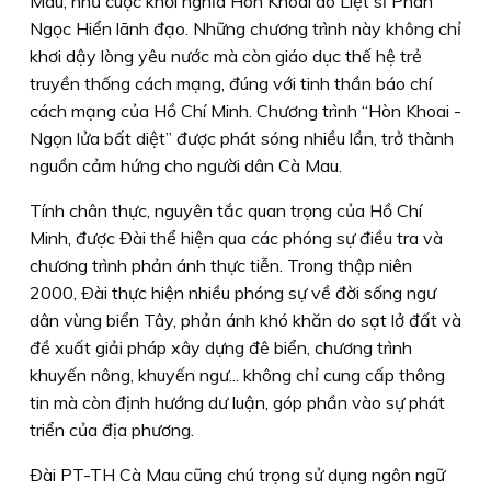
Mau, như cuộc khởi nghĩa Hòn Khoai do Liệt sĩ Phan
Ngọc Hiển lãnh đạo. Những chương trình này không chỉ
khơi dậy lòng yêu nước mà còn giáo dục thế hệ trẻ
truyền thống cách mạng, đúng với tinh thần báo chí
cách mạng của Hồ Chí Minh. Chương trình “Hòn Khoai -
Ngọn lửa bất diệt” được phát sóng nhiều lần, trở thành
nguồn cảm hứng cho người dân Cà Mau.
Tính chân thực, nguyên tắc quan trọng của Hồ Chí
Minh, được Ðài thể hiện qua các phóng sự điều tra và
chương trình phản ánh thực tiễn. Trong thập niên
2000, Ðài thực hiện nhiều phóng sự về đời sống ngư
dân vùng biển Tây, phản ánh khó khăn do sạt lở đất và
đề xuất giải pháp xây dựng đê biển, chương trình
khuyến nông, khuyến ngư... không chỉ cung cấp thông
tin mà còn định hướng dư luận, góp phần vào sự phát
triển của địa phương.
Ðài PT-TH Cà Mau cũng chú trọng sử dụng ngôn ngữ