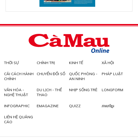
THỜI SỰ
CHÍNH TRỊ
KINH TẾ
XÃ HỘI
CẢI CÁCH HÀNH
CHUYỂN ĐỔI SỐ
QUỐC PHÒNG -
PHÁP LUẬT
CHÍNH
AN NINH
VĂN HÓA -
DU LỊCH - THỂ
NHỊP SỐNG TRẺ
LONGFORM
NGHỆ THUẬT
THAO
INFOGRAPHIC
EMAGAZINE
QUIZZ
ភាសាខ្មែរ
LIÊN HỆ QUẢNG
CÁO