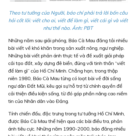
Theo tư tưởng của Người, báo chí phải trả lời bốn câu
hỏi cốt lõi: viết cho ai, viết để làm gì, viết cái gì và viết
như thế nào. Ảnh: PBT
Những năm sau giải phóng, Báo Cà Mau đăng tải nhiều
bài viết về khó khăn trong sản xuất nông, ngư nghiệp.
Những bài viết phản ánh thực tế và đề xuất giải pháp
cải tạo đất, xây dựng đê biển, đúng với tinh thần “viết
để làm gì” của Hồ Chí Minh. Chẳng hạn, trong thập
niên 1980, Báo Cà Mau từng có loạt bài về đời sống
ngư dân Ðất Mũi, kêu gọi sự hỗ trợ từ chính quyền để
cải thiện điều kiện sống, từ đó góp phần nâng cao niềm
tin của Nhân dân vào Ðảng.
Tính chiến đấu, đặc trưng trong tư tưởng Hồ Chí Minh,
được Báo Cà Mau thể hiện qua các bài điều tra, phản
ánh tiêu cực. Những năm 1990-2000, báo đăng nhiều