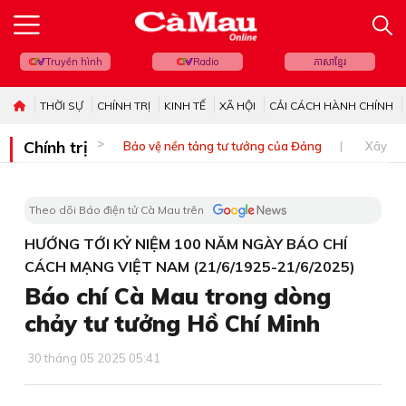
Truyền hình
Radio
ភាសាខ្មែរ
THỜI SỰ
CHÍNH TRỊ
KINH TẾ
XÃ HỘI
CẢI CÁCH HÀNH CHÍNH
Chính trị
Bảo vệ nền tảng tư tưởng của Đảng
Xây dự
Theo dõi Báo điện tử Cà Mau trên
HƯỚNG TỚI KỶ NIỆM 100 NĂM NGÀY BÁO CHÍ
CÁCH MẠNG VIỆT NAM (21/6/1925-21/6/2025)
Báo chí Cà Mau trong dòng
chảy tư tưởng Hồ Chí Minh
30 tháng 05 2025 05:41