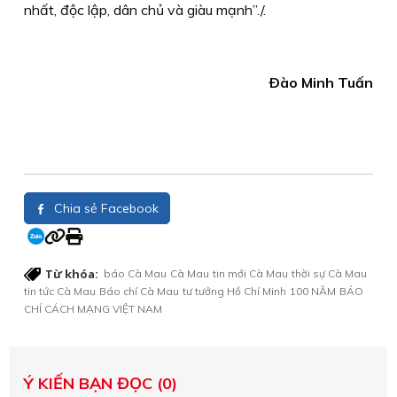
nhất, độc lập, dân chủ và giàu mạnh”./.
Ðào Minh Tuấn
Chia sẻ Facebook
Từ khóa:
báo Cà Mau
Cà Mau
tin mới Cà Mau
thời sự Cà Mau
tin tức Cà Mau
Báo chí Cà Mau
tư tưởng Hồ Chí Minh
100 NĂM
BÁO
CHÍ CÁCH MẠNG VIỆT NAM
Ý KIẾN BẠN ĐỌC (0)