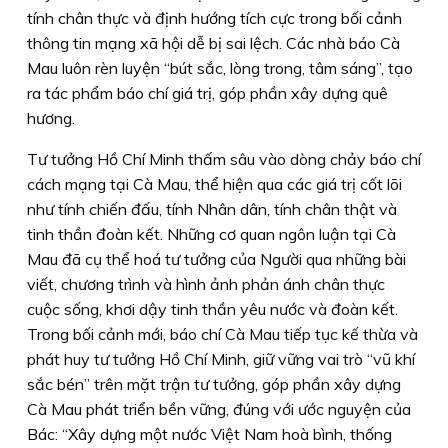
tính chân thực và định hướng tích cực trong bối cảnh
thông tin mạng xã hội dễ bị sai lệch. Các nhà báo Cà
Mau luôn rèn luyện “bút sắc, lòng trong, tâm sáng”, tạo
ra tác phẩm báo chí giá trị, góp phần xây dựng quê
hương.
Tư tưởng Hồ Chí Minh thấm sâu vào dòng chảy báo chí
cách mạng tại Cà Mau, thể hiện qua các giá trị cốt lõi
như tính chiến đấu, tính Nhân dân, tính chân thật và
tinh thần đoàn kết. Những cơ quan ngôn luận tại Cà
Mau đã cụ thể hoá tư tưởng của Người qua những bài
viết, chương trình và hình ảnh phản ánh chân thực
cuộc sống, khơi dậy tinh thần yêu nước và đoàn kết.
Trong bối cảnh mới, báo chí Cà Mau tiếp tục kế thừa và
phát huy tư tưởng Hồ Chí Minh, giữ vững vai trò “vũ khí
sắc bén” trên mặt trận tư tưởng, góp phần xây dựng
Cà Mau phát triển bền vững, đúng với ước nguyện của
Bác: “Xây dựng một nước Việt Nam hoà bình, thống