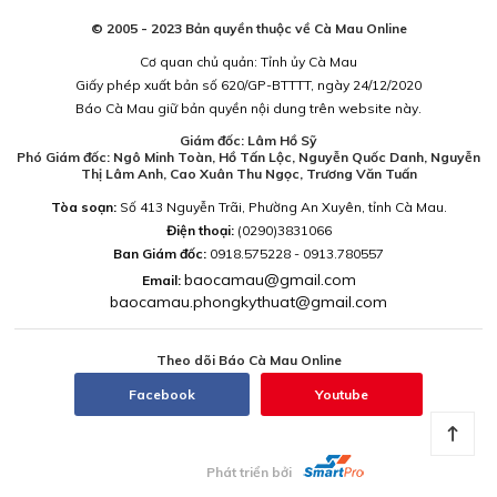
© 2005 - 2023 Bản quyền thuộc về Cà Mau Online
Cơ quan chủ quản: Tỉnh ủy Cà Mau
Giấy phép xuất bản số 620/GP-BTTTT, ngày 24/12/2020
Báo Cà Mau giữ bản quyền nội dung trên website này.
Giám đốc: Lâm Hồ Sỹ
Phó Giám đốc: Ngô Minh Toàn, Hồ Tấn Lộc, Nguyễn Quốc Danh, Nguyễn
Thị Lâm Anh, Cao Xuân Thu Ngọc, Trương Văn Tuấn
Tòa soạn:
Số 413 Nguyễn Trãi, Phường An Xuyên, tỉnh Cà Mau.
Điện thoại:
(0290)3831066
Ban Giám đốc:
0918.575228 - 0913.780557
baocamau@gmail.com
Email:
baocamau.phongkythuat@gmail.com
Theo dõi Báo Cà Mau Online
Facebook
Youtube
Phát triển bởi