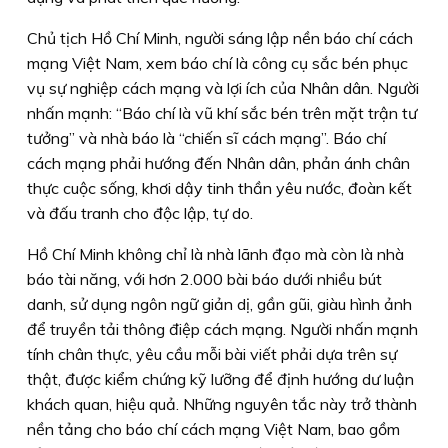
Chủ tịch Hồ Chí Minh, người sáng lập nền báo chí cách
mạng Việt Nam, xem báo chí là công cụ sắc bén phục
vụ sự nghiệp cách mạng và lợi ích của Nhân dân. Người
nhấn mạnh: “Báo chí là vũ khí sắc bén trên mặt trận tư
tưởng” và nhà báo là “chiến sĩ cách mạng”. Báo chí
cách mạng phải hướng đến Nhân dân, phản ánh chân
thực cuộc sống, khơi dậy tinh thần yêu nước, đoàn kết
và đấu tranh cho độc lập, tự do.
Hồ Chí Minh không chỉ là nhà lãnh đạo mà còn là nhà
báo tài năng, với hơn 2.000 bài báo dưới nhiều bút
danh, sử dụng ngôn ngữ giản dị, gần gũi, giàu hình ảnh
để truyền tải thông điệp cách mạng. Người nhấn mạnh
tính chân thực, yêu cầu mỗi bài viết phải dựa trên sự
thật, được kiểm chứng kỹ lưỡng để định hướng dư luận
khách quan, hiệu quả. Những nguyên tắc này trở thành
nền tảng cho báo chí cách mạng Việt Nam, bao gồm