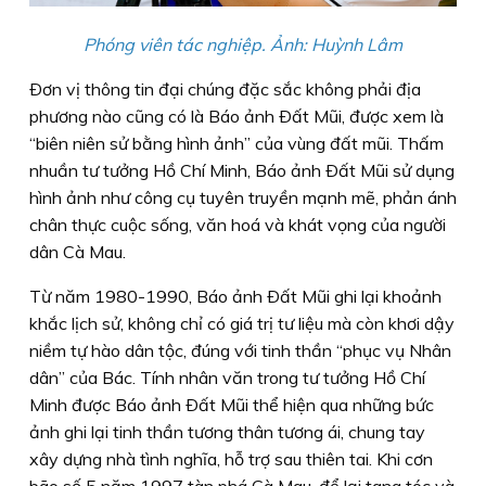
Phóng viên tác nghiệp. Ảnh: Huỳnh Lâm
Ðơn vị thông tin đại chúng đặc sắc không phải địa
phương nào cũng có là Báo ảnh Ðất Mũi, được xem là
“biên niên sử bằng hình ảnh” của vùng đất mũi. Thấm
nhuần tư tưởng Hồ Chí Minh, Báo ảnh Ðất Mũi sử dụng
hình ảnh như công cụ tuyên truyền mạnh mẽ, phản ánh
chân thực cuộc sống, văn hoá và khát vọng của người
dân Cà Mau.
Từ năm 1980-1990, Báo ảnh Ðất Mũi ghi lại khoảnh
khắc lịch sử, không chỉ có giá trị tư liệu mà còn khơi dậy
niềm tự hào dân tộc, đúng với tinh thần “phục vụ Nhân
dân” của Bác. Tính nhân văn trong tư tưởng Hồ Chí
Minh được Báo ảnh Ðất Mũi thể hiện qua những bức
ảnh ghi lại tinh thần tương thân tương ái, chung tay
xây dựng nhà tình nghĩa, hỗ trợ sau thiên tai. Khi cơn
bão số 5 năm 1997 tàn phá Cà Mau, để lại tang tóc và