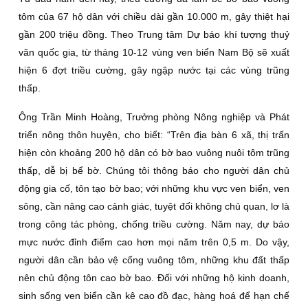
tôm của 67 hộ dân với chiều dài gần 10.000 m, gây thiệt hại
gần 200 triệu đồng. Theo Trung tâm Dự báo khí tượng thuỷ
văn quốc gia, từ tháng 10-12 vùng ven biển Nam Bộ sẽ xuất
hiện 6 đợt triều cường, gây ngập nước tại các vùng trũng
thấp.
Ông Trần Minh Hoàng, Trưởng phòng Nông nghiệp và Phát
triển nông thôn huyện, cho biết: “Trên địa bàn 6 xã, thị trấn
hiện còn khoảng 200 hộ dân có bờ bao vuông nuôi tôm trũng
thấp, dễ bị bể bờ. Chúng tôi thông báo cho người dân chủ
động gia cố, tôn tạo bờ bao; với những khu vực ven biển, ven
sông, cần nâng cao cảnh giác, tuyệt đối không chủ quan, lơ là
trong công tác phòng, chống triều cường. Năm nay, dự báo
mực nước đỉnh điểm cao hơn mọi năm trên 0,5 m. Do vậy,
người dân cần bảo vệ cống vuông tôm, những khu đất thấp
nên chủ động tôn cao bờ bao. Ðối với những hộ kinh doanh,
sinh sống ven biển cần kê cao đồ đạc, hàng hoá để hạn chế