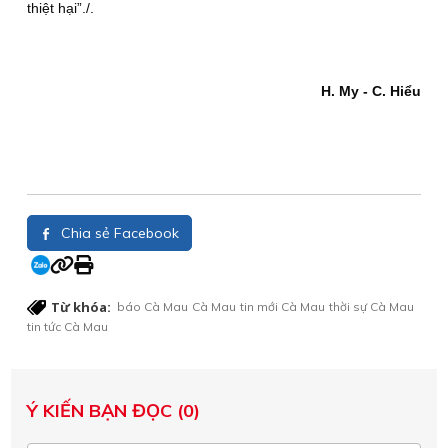
thiệt hại”./.
H. My - C. Hiểu
Chia sẻ Facebook
Từ khóa:
báo Cà Mau
Cà Mau
tin mới Cà Mau
thời sự Cà Mau
tin tức Cà Mau
Ý KIẾN BẠN ĐỌC (0)