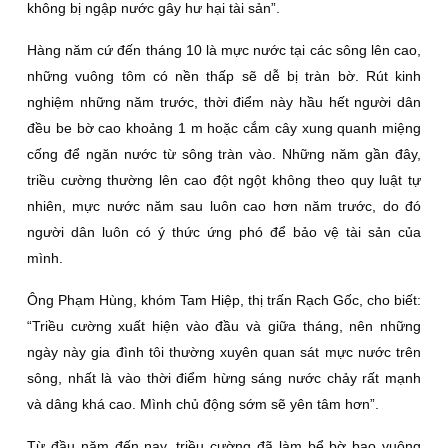
không bị ngập nước gây hư hại tài sản”.
Hàng năm cứ đến tháng 10 là mực nước tại các sông lên cao,
những vuông tôm có nền thấp sẽ dễ bị tràn bờ. Rút kinh
nghiệm những năm trước, thời điểm này hầu hết người dân
đều be bờ cao khoảng 1 m hoặc cắm cây xung quanh miệng
cống để ngăn nước từ sông tràn vào. Những năm gần đây,
triều cường thường lên cao đột ngột không theo quy luật tự
nhiên, mực nước năm sau luôn cao hơn năm trước, do đó
người dân luôn có ý thức ứng phó để bảo vệ tài sản của
mình.
Ông Phạm Hùng, khóm Tam Hiệp, thị trấn Rạch Gốc, cho biết:
“Triều cường xuất hiện vào đầu và giữa tháng, nên những
ngày này gia đình tôi thường xuyên quan sát mực nước trên
sông, nhất là vào thời điểm hừng sáng nước chảy rất mạnh
và dâng khá cao. Mình chủ động sớm sẽ yên tâm hơn”.
Từ đầu năm đến nay, triều cường đã làm bể bờ bao vuông