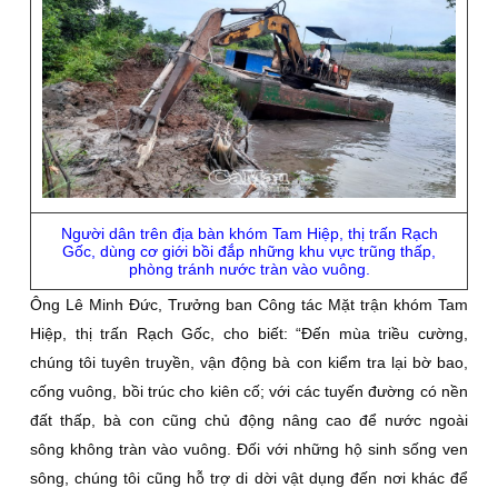
Người dân trên địa bàn khóm Tam Hiệp, thị trấn Rạch
Gốc, dùng cơ giới bồi đắp những khu vực trũng thấp,
phòng tránh nước tràn vào vuông.
Ông Lê Minh Ðức, Trưởng ban Công tác Mặt trận khóm Tam
Hiệp, thị trấn Rạch Gốc, cho biết: “Ðến mùa triều cường,
chúng tôi tuyên truyền, vận động bà con kiểm tra lại bờ bao,
cống vuông, bồi trúc cho kiên cố; với các tuyến đường có nền
đất thấp, bà con cũng chủ động nâng cao để nước ngoài
sông không tràn vào vuông. Ðối với những hộ sinh sống ven
sông, chúng tôi cũng hỗ trợ di dời vật dụng đến nơi khác để