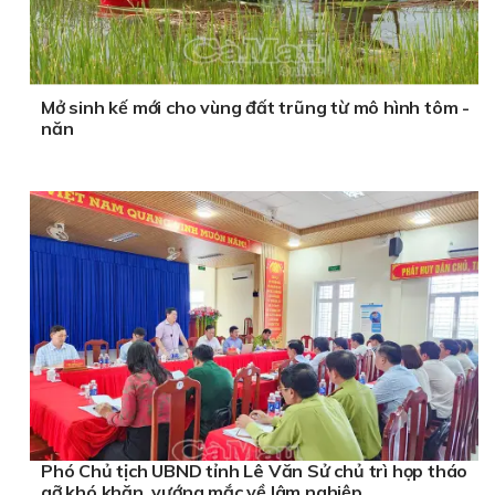
Mở sinh kế mới cho vùng đất trũng từ mô hình tôm -
năn
Phó Chủ tịch UBND tỉnh Lê Văn Sử chủ trì họp tháo
gỡ khó khăn, vướng mắc về lâm nghiệp