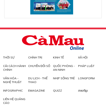
THỜI SỰ
CHÍNH TRỊ
KINH TẾ
XÃ HỘI
CẢI CÁCH HÀNH
CHUYỂN ĐỔI SỐ
QUỐC PHÒNG -
PHÁP LUẬT
CHÍNH
AN NINH
VĂN HÓA -
DU LỊCH - THỂ
NHỊP SỐNG TRẺ
LONGFORM
NGHỆ THUẬT
THAO
INFOGRAPHIC
EMAGAZINE
QUIZZ
ភាសាខ្មែរ
LIÊN HỆ QUẢNG
CÁO