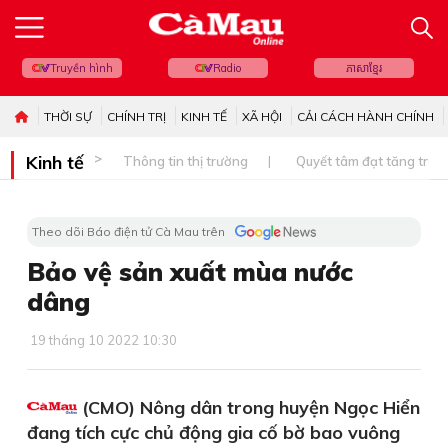
Truyền hình
Radio
ភាសាខ្មែរ
THỜI SỰ
CHÍNH TRỊ
KINH TẾ
XÃ HỘI
CẢI CÁCH HÀNH CHÍNH
Kinh tế
Thông tin thị trường
Quyết tâm đạt tăng trưở
Theo dõi Báo điện tử Cà Mau trên
Bảo vệ sản xuất mùa nước
dâng
19 tháng 10 2022 10:30
(CMO) Nông dân trong huyện Ngọc Hiển
đang tích cực chủ động gia cố bờ bao vuông