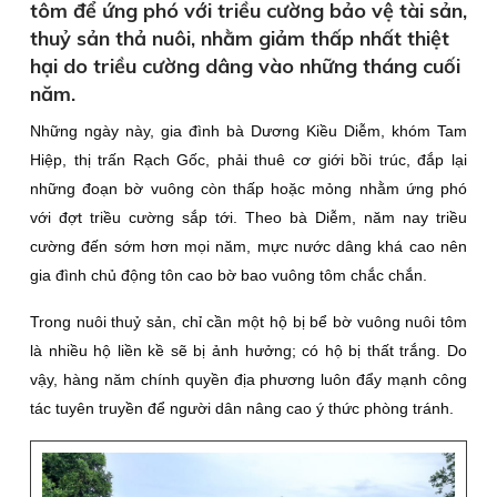
tôm để ứng phó với triều cường bảo vệ tài sản,
thuỷ sản thả nuôi, nhằm giảm thấp nhất thiệt
hại do triều cường dâng vào những tháng cuối
năm.
Những ngày này, gia đình bà Dương Kiều Diễm, khóm Tam
Hiệp, thị trấn Rạch Gốc, phải thuê cơ giới bồi trúc, đắp lại
những đoạn bờ vuông còn thấp hoặc mỏng nhằm ứng phó
với đợt triều cường sắp tới. Theo bà Diễm, năm nay triều
cường đến sớm hơn mọi năm, mực nước dâng khá cao nên
gia đình chủ động tôn cao bờ bao vuông tôm chắc chắn.
Trong nuôi thuỷ sản, chỉ cần một hộ bị bể bờ vuông nuôi tôm
là nhiều hộ liền kề sẽ bị ảnh hưởng; có hộ bị thất trắng. Do
vậy, hàng năm chính quyền địa phương luôn đẩy mạnh công
tác tuyên truyền để người dân nâng cao ý thức phòng tránh.