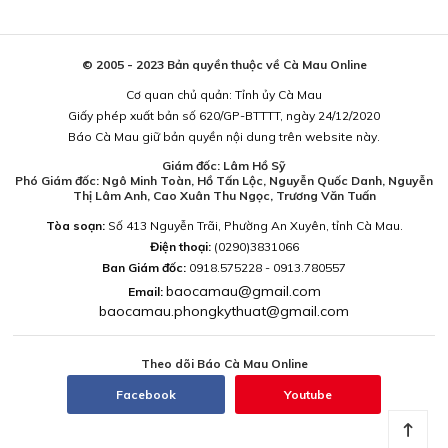
© 2005 - 2023 Bản quyền thuộc về Cà Mau Online
Cơ quan chủ quản: Tỉnh ủy Cà Mau
Giấy phép xuất bản số 620/GP-BTTTT, ngày 24/12/2020
Báo Cà Mau giữ bản quyền nội dung trên website này.
Giám đốc: Lâm Hồ Sỹ
Phó Giám đốc: Ngô Minh Toàn, Hồ Tấn Lộc, Nguyễn Quốc Danh, Nguyễn
Thị Lâm Anh, Cao Xuân Thu Ngọc, Trương Văn Tuấn
Tòa soạn:
Số 413 Nguyễn Trãi, Phường An Xuyên, tỉnh Cà Mau.
Điện thoại:
(0290)3831066
Ban Giám đốc:
0918.575228 - 0913.780557
baocamau@gmail.com
Email:
baocamau.phongkythuat@gmail.com
Theo dõi Báo Cà Mau Online
Facebook
Youtube