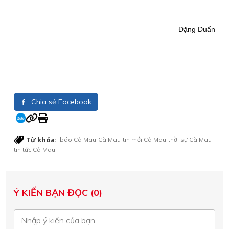
Đặng Duẩn
Chia sẻ Facebook
Từ khóa:
báo Cà Mau
Cà Mau
tin mới Cà Mau
thời sự Cà Mau
tin tức Cà Mau
Ý KIẾN BẠN ĐỌC (0)