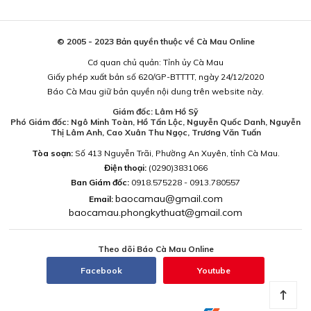
© 2005 - 2023 Bản quyền thuộc về Cà Mau Online
Cơ quan chủ quản: Tỉnh ủy Cà Mau
Giấy phép xuất bản số 620/GP-BTTTT, ngày 24/12/2020
Báo Cà Mau giữ bản quyền nội dung trên website này.
Giám đốc: Lâm Hồ Sỹ
Phó Giám đốc: Ngô Minh Toàn, Hồ Tấn Lộc, Nguyễn Quốc Danh, Nguyễn
Thị Lâm Anh, Cao Xuân Thu Ngọc, Trương Văn Tuấn
Tòa soạn:
Số 413 Nguyễn Trãi, Phường An Xuyên, tỉnh Cà Mau.
Điện thoại:
(0290)3831066
Ban Giám đốc:
0918.575228 - 0913.780557
baocamau@gmail.com
Email:
baocamau.phongkythuat@gmail.com
Theo dõi Báo Cà Mau Online
Facebook
Youtube