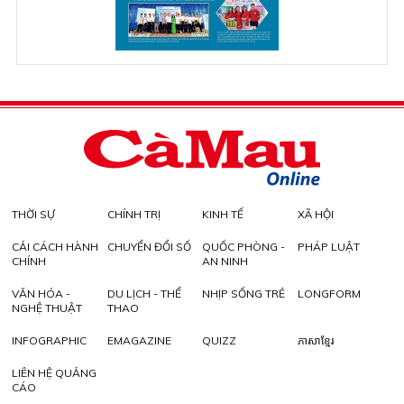
THỜI SỰ
CHÍNH TRỊ
KINH TẾ
XÃ HỘI
CẢI CÁCH HÀNH
CHUYỂN ĐỔI SỐ
QUỐC PHÒNG -
PHÁP LUẬT
CHÍNH
AN NINH
VĂN HÓA -
DU LỊCH - THỂ
NHỊP SỐNG TRẺ
LONGFORM
NGHỆ THUẬT
THAO
INFOGRAPHIC
EMAGAZINE
QUIZZ
ភាសាខ្មែរ
LIÊN HỆ QUẢNG
CÁO