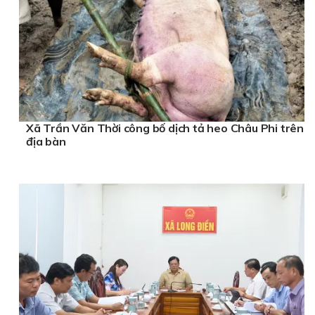
Xã Trần Văn Thời công bố dịch tả heo Châu Phi trên
địa bàn