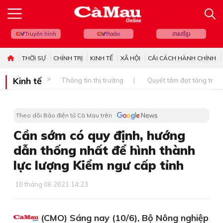
Truyền hình
Radio
ភាសាខ្មែរ
THỜI SỰ
CHÍNH TRỊ
KINH TẾ
XÃ HỘI
CẢI CÁCH HÀNH CHÍNH
Kinh tế
Thông tin thị trường
Quyết tâm đạt tăng trưở
Theo dõi Báo điện tử Cà Mau trên
Cần sớm có quy định, hướng
dẫn thống nhất để hình thành
lực lượng Kiểm ngư cấp tỉnh
10 tháng 06 2021 14:23
(CMO) Sáng nay (10/6), Bộ Nông nghiệp