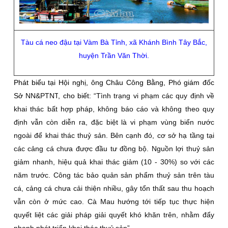
Tàu cá neo đậu tại Vàm Bà Tỉnh, xã Khánh Bình Tây Bắc,
huyện Trần Văn Thời.
Phát biểu tại Hội nghị, ông Châu Công Bằng, Phó giám đốc
Sở
NN&PTNT
, cho biết:
“Tình trạng vi phạm các quy định về
khai thác bất hợp pháp, không báo cáo và không theo quy
định vẫn còn diễn ra, đặc biệt là vi phạm vùng biển nước
ngoài để khai thác thuỷ sản. Bên cạnh đó, cơ sở hạ tầng tại
các cảng cá chưa được đầu tư đồng bộ. Nguồn lợi thuỷ sản
giảm nhanh, hiệu quả khai thác giảm (10 - 30%) so với các
năm trước. Công tác bảo quản sản phẩm thuỷ sản trên tàu
cá, cảng cá chưa cải thiện nhiều, gây tổn thất sau thu hoạch
vẫn còn ở mức cao. Cà Mau hướng tới tiếp tục thực hiện
quyết liệt các giải pháp giải quyết khó khăn trên, nhằm đẩy