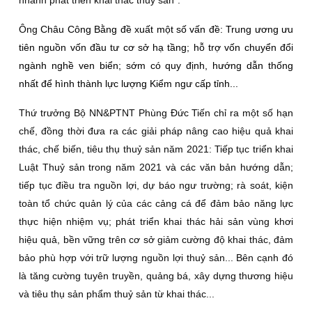
nhanh phát triển khai thác thuỷ sản”.
Ông
Châu Công Bằng đề xuất một số vấn đề: Trung ương ưu
tiên nguồn vốn đầu tư cơ sở hạ tầng; hỗ trợ vốn chuyển đổi
ngành nghề ven biển; sớm có quy định, hướng dẫn thống
nhất để hình thành lực lượng Kiểm ngư cấp tỉnh...
Thứ trưởng Bộ NN&PTNT Phùng Đức Tiến chỉ ra một số hạn
chế, đồng thời đưa ra các giải pháp nâng cao hiệu quả khai
thác, chế biến, tiêu thụ thuỷ sản năm 2021: Tiếp tục triển khai
Luật Thuỷ sản trong
năm 2021 và các văn bản hướng dẫn;
tiếp tục điều tra nguồn lợi, dự báo ngư trường; rà soát, kiện
toàn tổ chức quản lý của các cảng cá để đảm bảo năng lực
thực hiện nhiệm vụ; phát triển khai thác hải sản vùng khơi
hiệu quả, bền vững trên cơ sở giảm cường độ khai thác, đảm
bảo phù hợp với trữ lượng nguồn lợi thuỷ sản... Bên cạnh đó
là tăng cường tuyên truyền, quảng bá, xây dựng thương hiệu
và tiêu thụ sản phẩm thuỷ sản từ khai thác...