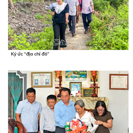
Ký ức “địa chỉ đỏ”