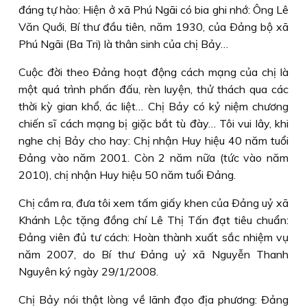
đáng tự hào: Hiện ở xã Phú Ngãi có bia ghi nhớ: Ông Lê
Văn Quới, Bí thư đầu tiên, năm 1930, của Ðảng bộ xã
Phú Ngãi (Ba Tri) là thân sinh của chị Bảy…
Cuộc đời theo Ðảng hoạt động cách mạng của chị là
một quá trình phấn đấu, rèn luyện, thử thách qua các
thời kỳ gian khổ, ác liệt… Chị Bảy có kỷ niệm chương
chiến sĩ cách mạng bị giặc bắt tù đày… Tôi vui lây, khi
nghe chị Bảy cho hay: Chị nhận Huy hiệu 40 năm tuổi
Ðảng vào năm 2001. Còn 2 năm nữa (tức vào năm
2010), chị nhận Huy hiệu 50 năm tuổi Ðảng.
Chị cầm ra, đưa tôi xem tấm giấy khen của Ðảng uỷ xã
Khánh Lộc tặng đồng chí Lê Thị Tấn đạt tiêu chuẩn:
Ðảng viên đủ tư cách: Hoàn thành xuất sắc nhiệm vụ
năm 2007, do Bí thư Ðảng uỷ xã Nguyễn Thanh
Nguyên ký ngày 29/1/2008.
Chị Bảy nói thật lòng về lãnh đạo địa phương: Ðảng