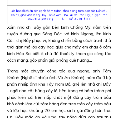
Lớp học dã chiến bên cạnh hầm tránh pháo, trong tầm đạn của Đồn cầu
Chữ Y, giáo viên là chị Bảy Tấn ở xóm Hào Sai, xã Trần Hợi, huyện Trần
Văn Thời (6/1971). Ảnh: VÕ AN KHÁNH
Xóm nhà chị Bảy gần bên kinh Chống Mỹ, nằm trên
tuyến đường qua Sông Ðốc, vô kinh Ngang, lên kinh
Cũ… chị Bảy phục vụ kháng chiến bằng cách tranh thủ
thời gian mở lớp dạy học, giúp cho mấy em cháu ở xóm
kinh Hào Sai biết ít chữ để thoát ly tham gia công tác
cách mạng, góp phần giải phóng quê hương…
Trong một chuyến công tác qua ngang, anh Tám
Khánh (Nghệ sĩ nhiếp ảnh Võ An Khánh), năm đó ở bộ
phận nhiếp ảnh khu Tây Nam Bộ, ghé lên nhà chị Bảy
- ngôi nhà cất bằng cây lá, bên trong có hầm tránh phi
pháo kiên cố, trên nắp chất một đống cây trâm bầu
khô dành làm củi, tấm bảng đen treo trên cây trâm bầu
và lớp học khoảng 20 em học sinh, gái đông hơn trai.
Chị Bảy mặc áo vá lưng, tay bồng đứa con trai thứ