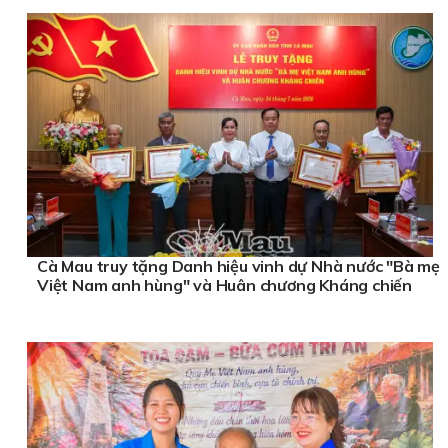
Cà Mau truy tặng Danh hiệu vinh dự Nhà nước "Bà mẹ
Việt Nam anh hùng" và Huân chương Kháng chiến