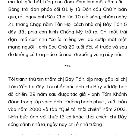
ma, lật gốc bắt từng con đom đóm làm mồi cắm câu…
Bỗng trái đạn pháo cối 81 ly từ Ðồn cầu Chữ Y bắn
qua, rớt ngay anh Sáu Chà, lúc 10 giờ sáng, nhằm ngày
21 tháng Chạp năm Tân Hợi, cách nhà chị Bảy Tấn 5
dây đất phía con kinh Chống Mỹ trở ra. Chỉ một trái
đạn “mồ côi” như “cò ỉa miệng ve” đã cướp mất một
mạng người - anh Sáu Chà 20 tuổi đời, vì trước và sau
đó không có trái pháo cối nào rơi xuống vùng này nữa.
***
Tôi tranh thủ tìm thăm chị Bảy Tấn, dịp may gặp lại chị
Tám Yển tại đây. Tôi nhắc bức ảnh chị Bảy với lớp học
dã chiến, 29 năm sau được tác giả - anh Tám Khánh
đăng trong tập sách ảnh “Ðường hạnh phúc”, xuất bản
vào năm 2000 và tập “Quê tôi thời chiến” năm 2003.
Nhìn bức ảnh với thực tế có khác, thời chiến chị Bảy
sống cảnh nhà lá, ngày nay chị ở nhà tường…