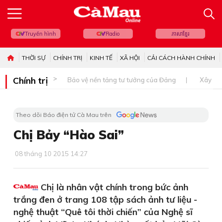
Truyền hình
Radio
ភាសាខ្មែរ
THỜI SỰ
CHÍNH TRỊ
KINH TẾ
XÃ HỘI
CẢI CÁCH HÀNH CHÍNH
Chính trị
Bảo vệ nền tảng tư tưởng của Đảng
Xây dự
Theo dõi Báo điện tử Cà Mau trên
Chị Bảy “Hào Sai”
08 tháng 10 2015 14:27
Chị là nhân vật chính trong bức ảnh
trắng đen ở trang 108 tập sách ảnh tư liệu -
nghệ thuật “Quê tôi thời chiến” của Nghệ sĩ