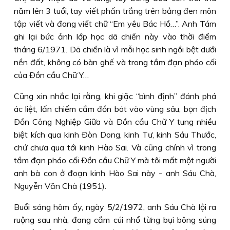
năm lên 3 tuổi, tay viết phấn trắng trên bảng đen môn
tập viết và đang viết chữ “Em yêu Bác Hồ…”. Anh Tám
ghi lại bức ảnh lớp học dã chiến này vào thời điểm
tháng 6/1971. Dã chiến là vì mỗi học sinh ngồi bệt dưới
nền đất, không có bàn ghế và trong tầm đạn pháo cối
của Ðồn cầu Chữ Y…
Cũng xin nhắc lại rằng, khi giặc “bình định” đánh phá
ác liệt, lấn chiếm cắm đồn bót vào vùng sâu, bọn địch
Ðồn Công Nghiệp Giữa và Ðồn cầu Chữ Y tung nhiều
biệt kích qua kinh Ðòn Dong, kinh Tư, kinh Sáu Thước,
chứ chưa qua tới kinh Hào Sai. Và cũng chính vì trong
tầm đạn pháo cối Ðồn cầu Chữ Y mà tôi mất một người
anh bà con ở đoạn kinh Hào Sai này - anh Sáu Chà,
Nguyễn Văn Chà (1951).
Buổi sáng hôm ấy, ngày 5/2/1972, anh Sáu Chà lội ra
ruộng sau nhà, đang cắm cúi nhổ từng bụi bông súng