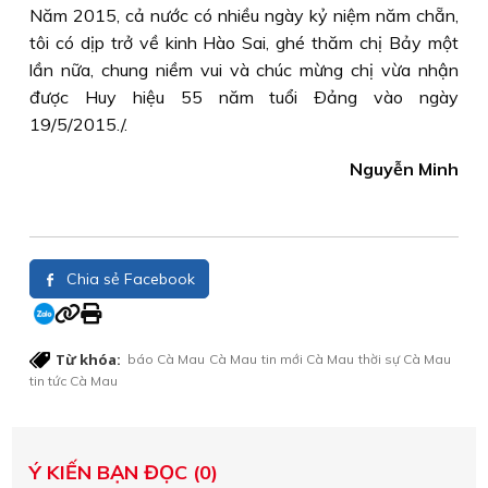
Năm 2015, cả nước có nhiều ngày kỷ niệm năm chẵn,
tôi có dịp trở về kinh Hào Sai, ghé thăm chị Bảy một
lần nữa, chung niềm vui và chúc mừng chị vừa nhận
được Huy hiệu 55 năm tuổi Ðảng vào ngày
19/5/2015./.
Nguyễn Minh
Chia sẻ Facebook
Từ khóa:
báo Cà Mau
Cà Mau
tin mới Cà Mau
thời sự Cà Mau
tin tức Cà Mau
Ý KIẾN BẠN ĐỌC (0)