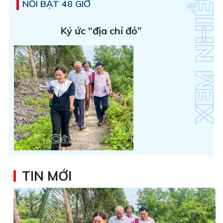
NỔI BẬT 48 GIỜ
Ký ức “địa chỉ đỏ”
TIN MỚI