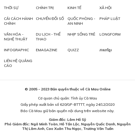
THỜI SỰ
CHÍNH TRỊ
KINH TẾ
XÃ HỘI
CẢI CÁCH HÀNH
CHUYỂN ĐỔI SỐ
QUỐC PHÒNG -
PHÁP LUẬT
CHÍNH
AN NINH
VĂN HÓA -
DU LỊCH - THỂ
NHỊP SỐNG TRẺ
LONGFORM
NGHỆ THUẬT
THAO
INFOGRAPHIC
EMAGAZINE
QUIZZ
ភាសាខ្មែរ
LIÊN HỆ QUẢNG
CÁO
© 2005 - 2023 Bản quyền thuộc về Cà Mau Online
Cơ quan chủ quản: Tỉnh ủy Cà Mau
Giấy phép xuất bản số 620/GP-BTTTT, ngày 24/12/2020
Báo Cà Mau giữ bản quyền nội dung trên website này.
Giám đốc: Lâm Hồ Sỹ
Phó Giám đốc: Ngô Minh Toàn, Hồ Tấn Lộc, Nguyễn Quốc Danh, Nguyễn
Thị Lâm Anh, Cao Xuân Thu Ngọc, Trương Văn Tuấn