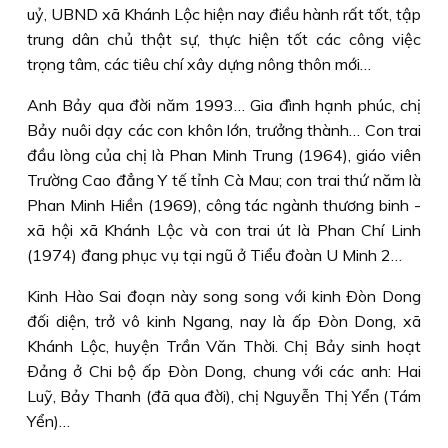
uỷ, UBND xã Khánh Lộc hiện nay điều hành rất tốt, tập
trung dân chủ thật sự, thực hiện tốt các công việc
trọng tâm, các tiêu chí xây dựng nông thôn mới…
Anh Bảy qua đời năm 1993… Gia đình hạnh phúc, chị
Bảy nuôi dạy các con khôn lớn, trưởng thành… Con trai
đầu lòng của chị là Phan Minh Trung (1964), giáo viên
Trường Cao đẳng Y tế tỉnh Cà Mau; con trai thứ năm là
Phan Minh Hiền (1969), công tác ngành thương binh -
xã hội xã Khánh Lộc và con trai út là Phan Chí Linh
(1974) đang phục vụ tại ngũ ở Tiểu đoàn U Minh 2…
Kinh Hào Sai đoạn này song song với kinh Ðòn Dong
đối diện, trở vô kinh Ngang, nay là ấp Ðòn Dong, xã
Khánh Lộc, huyện Trần Văn Thời. Chị Bảy sinh hoạt
Ðảng ở Chi bộ ấp Ðòn Dong, chung với các anh: Hai
Luỹ, Bảy Thanh (đã qua đời), chị Nguyễn Thị Yển (Tám
Yển)…