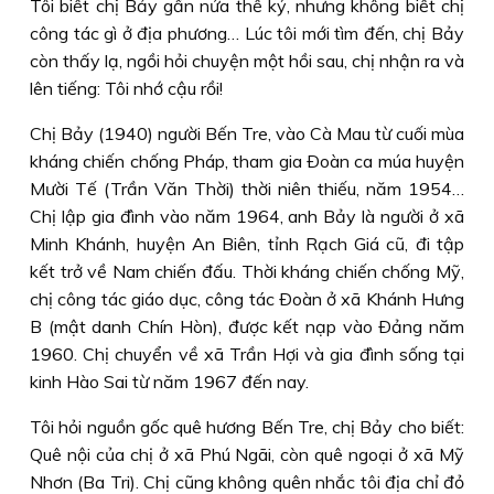
Tôi biết chị Bảy gần nửa thế kỷ, nhưng không biết chị
công tác gì ở địa phương… Lúc tôi mới tìm đến, chị Bảy
còn thấy lạ, ngồi hỏi chuyện một hồi sau, chị nhận ra và
lên tiếng: Tôi nhớ cậu rồi!
Chị Bảy (1940) người Bến Tre, vào Cà Mau từ cuối mùa
kháng chiến chống Pháp, tham gia Ðoàn ca múa huyện
Mười Tế (Trần Văn Thời) thời niên thiếu, năm 1954…
Chị lập gia đình vào năm 1964, anh Bảy là người ở xã
Minh Khánh, huyện An Biên, tỉnh Rạch Giá cũ, đi tập
kết trở về Nam chiến đấu. Thời kháng chiến chống Mỹ,
chị công tác giáo dục, công tác Ðoàn ở xã Khánh Hưng
B (mật danh Chín Hòn), được kết nạp vào Ðảng năm
1960. Chị chuyển về xã Trần Hợi và gia đình sống tại
kinh Hào Sai từ năm 1967 đến nay.
Tôi hỏi nguồn gốc quê hương Bến Tre, chị Bảy cho biết:
Quê nội của chị ở xã Phú Ngãi, còn quê ngoại ở xã Mỹ
Nhơn (Ba Tri). Chị cũng không quên nhắc tôi địa chỉ đỏ