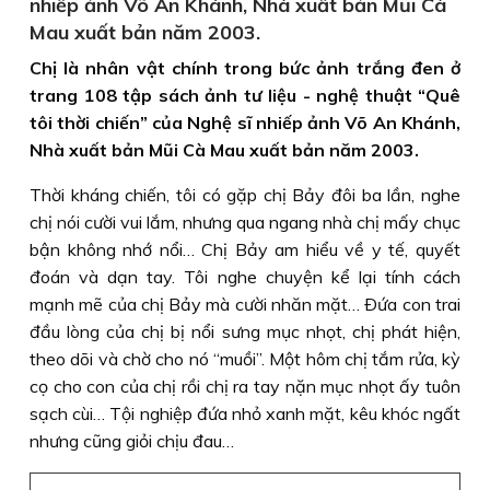
nhiếp ảnh Võ An Khánh, Nhà xuất bản Mũi Cà
Mau xuất bản năm 2003.
Chị là nhân vật chính trong bức ảnh trắng đen ở
trang 108 tập sách ảnh tư liệu - nghệ thuật “Quê
tôi thời chiến” của Nghệ sĩ nhiếp ảnh Võ An Khánh,
Nhà xuất bản Mũi Cà Mau xuất bản năm 2003.
Thời kháng chiến, tôi có gặp chị Bảy đôi ba lần, nghe
chị nói cười vui lắm, nhưng qua ngang nhà chị mấy chục
bận không nhớ nổi… Chị Bảy am hiểu về y tế, quyết
đoán và dạn tay. Tôi nghe chuyện kể lại tính cách
mạnh mẽ của chị Bảy mà cười nhăn mặt… Ðứa con trai
đầu lòng của chị bị nổi sưng mục nhọt, chị phát hiện,
theo dõi và chờ cho nó “muồi”. Một hôm chị tắm rửa, kỳ
cọ cho con của chị rồi chị ra tay nặn mục nhọt ấy tuôn
sạch cùi… Tội nghiệp đứa nhỏ xanh mặt, kêu khóc ngất
nhưng cũng giỏi chịu đau…