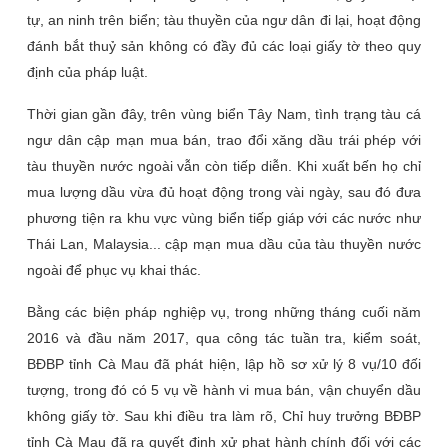
tự, an ninh trên biển; tàu thuyền của ngư dân đi lại, hoạt động
đánh bắt thuỷ sản không có đầy đủ các loại giấy tờ theo quy
định của pháp luật.
Thời gian gần đây, trên vùng biển Tây Nam, tình trạng tàu cá
ngư dân cập mạn mua bán, trao đổi xăng dầu trái phép với
tàu thuyền nước ngoài vẫn còn tiếp diễn. Khi xuất bến họ chỉ
mua lượng dầu vừa đủ hoạt động trong vài ngày, sau đó đưa
phương tiện ra khu vực vùng biển tiếp giáp với các nước như
Thái Lan, Malaysia... cập mạn mua dầu của tàu thuyền nước
ngoài để phục vụ khai thác.
Bằng các biện pháp nghiệp vụ, trong những tháng cuối năm
2016 và đầu năm 2017, qua công tác tuần tra, kiểm soát,
BĐBP tỉnh Cà Mau đã phát hiện, lập hồ sơ xử lý 8 vụ/10 đối
tượng, trong đó có 5 vụ về hành vi mua bán, vận chuyển dầu
không giấy tờ. Sau khi điều tra làm rõ, Chỉ huy trưởng BĐBP
tỉnh Cà Mau đã ra quyết định xử phạt hành chính đối với các