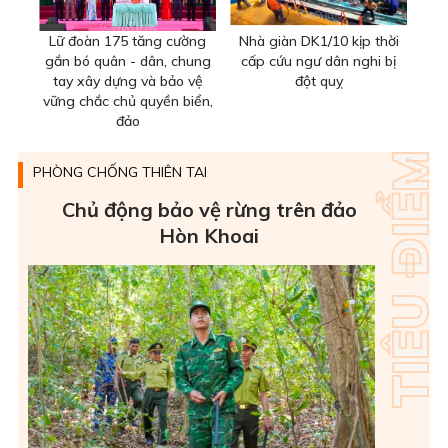
Lữ đoàn 175 tăng cường
Nhà giàn DK1/10 kịp thời
gắn bó quân - dân, chung
cấp cứu ngư dân nghi bị
tay xây dựng và bảo vệ
đột quỵ
vững chắc chủ quyền biển,
đảo
PHÒNG CHỐNG THIÊN TAI
Chủ động bảo vệ rừng trên đảo
Hòn Khoai