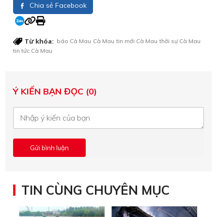
Chia sẻ Facebook
Từ khóa:
báo Cà Mau
Cà Mau
tin mới Cà Mau
thời sự Cà Mau
tin tức Cà Mau
Ý KIẾN BẠN ĐỌC (0)
TIN CÙNG CHUYÊN MỤC