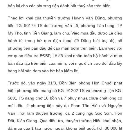
bán lại cho các phương tiện đánh bắt thuỷ sản trên biển.
Theo lời khai của thuyền trưởng Huỳnh Văn Dũng, phương
tiện TG: 90179 TS do Trương Văn Lê, phường Tân Long, TP
Mỹ Tho, tỉnh Tiền Giang, làm chủ. Việc mua dầu được Lê điều
hành từ trong bờ qua điện thoại để Dũng biết toạ độ, số
phương tiện bán dầu để cập mạn bơm trên biển. Làm việc với
cơ quan điều tra BĐBP, Lê đã khai nhận toàn bộ hành vi mua
bán dầu lậu trên biển của mình, với mục đích trao đổi dầu lấy
hàng hải sản đem vào bờ bán kiếm lời.
Trước đó, vào ngày 31/3, Đồn Biên phòng Hòn Chuối phát
hiện phương tiện mang số KG: 91202 TS và phương tiện KG:
5891 TS đang chở 16 bồn và 7 phuy nhựa chứa chất lỏng có
mùi dầu. 2 phương tiện này do Phan Tấn Hiếu và Nguyễn
Văn Thời làm thuyền trưởng, cả 2 cùng ngụ Sóc Sơn, Hòn
Đất, Kiên Giang. Qua điều tra, thuyền trưởng Hiếu khai nhận,
đã mua của 1 tàu nước ngoài, không biết quốc tịch 30.000 lít