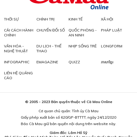
THỜI SỰ
CHÍNH TRỊ
KINH TẾ
XÃ HỘI
CẢI CÁCH HÀNH
CHUYỂN ĐỔI SỐ
QUỐC PHÒNG -
PHÁP LUẬT
CHÍNH
AN NINH
VĂN HÓA -
DU LỊCH - THỂ
NHỊP SỐNG TRẺ
LONGFORM
NGHỆ THUẬT
THAO
INFOGRAPHIC
EMAGAZINE
QUIZZ
ភាសាខ្មែរ
LIÊN HỆ QUẢNG
CÁO
© 2005 - 2023 Bản quyền thuộc về Cà Mau Online
Cơ quan chủ quản: Tỉnh ủy Cà Mau
Giấy phép xuất bản số 620/GP-BTTTT, ngày 24/12/2020
Báo Cà Mau giữ bản quyền nội dung trên website này.
Giám đốc: Lâm Hồ Sỹ