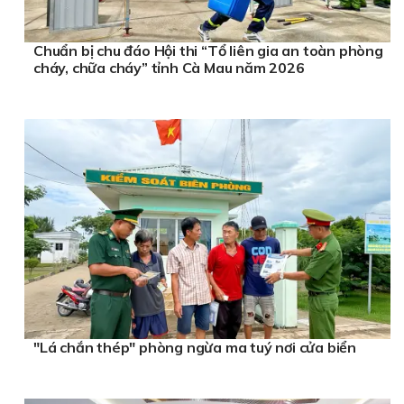
Chuẩn bị chu đáo Hội thi “Tổ liên gia an toàn phòng
cháy, chữa cháy” tỉnh Cà Mau năm 2026
"Lá chắn thép" phòng ngừa ma tuý nơi cửa biển