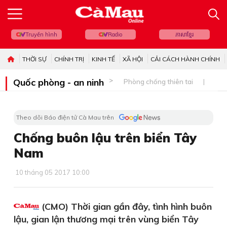
Truyền hình
Radio
ភាសាខ្មែរ
THỜI SỰ
CHÍNH TRỊ
KINH TẾ
XÃ HỘI
CẢI CÁCH HÀNH CHÍNH
Quốc phòng - an ninh
Phòng chống thiên tai
Bi
Theo dõi Báo điện tử Cà Mau trên
Chống buôn lậu trên biển Tây
Nam
10 tháng 05 2017 10:00
(CMO) Thời gian gần đây, tình hình buôn
lậu, gian lận thương mại trên vùng biển Tây