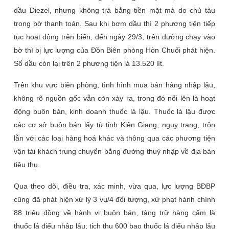
dầu Diezel, nhưng không trả bằng tiền mặt mà do chủ tàu
trong bờ thanh toán. Sau khi bơm dầu thì 2 phương tiện tiếp
tục hoạt động trên biển, đến ngày 29/3, trên đường chạy vào
bờ thì bị lực lượng của Đồn Biên phòng Hòn Chuối phát hiện.
Số dầu còn lại trên 2 phương tiện là 13.520 lít.
Trên khu vực biên phòng, tình hình mua bán hàng nhập lậu,
không rõ nguồn gốc vẫn còn xảy ra, trong đó nổi lên là hoạt
động buôn bán, kinh doanh thuốc lá lậu. Thuốc lá lậu được
các cơ sở buôn bán lấy từ tỉnh Kiên Giang, nguỵ trang, trộn
lẫn với các loại hàng hoá khác và thông qua các phương tiện
vận tải khách trung chuyển bằng đường thuỷ nhập về địa bàn
tiêu thụ.
Qua theo dõi, điều tra, xác minh, vừa qua, lực lượng BĐBP
cũng đã phát hiện xử lý 3 vụ/4 đối tượng, xử phạt hành chính
88 triệu đồng về hành vi buôn bán, tàng trữ hàng cấm là
thuốc lá điếu nhập lậu; tịch thu 600 bao thuốc lá điếu nhập lậu