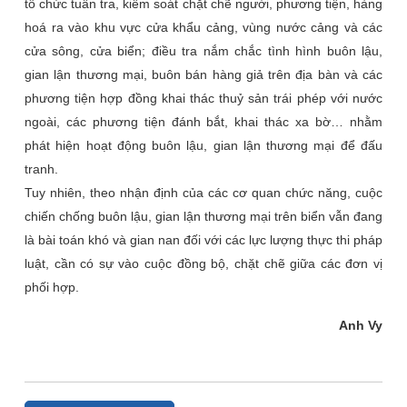
tổ chức tuần tra, kiểm soát chặt chẽ người, phương tiện, hàng
hoá ra vào khu vực cửa khẩu cảng, vùng nước cảng và các
cửa sông, cửa biển; điều tra nắm chắc tình hình buôn lậu,
gian lận thương mại, buôn bán hàng giả trên địa bàn và các
phương tiện hợp đồng khai thác thuỷ sản trái phép với nước
ngoài, các phương tiện đánh bắt, khai thác xa bờ… nhằm
phát hiện hoạt động buôn lậu, gian lận thương mại để đấu
tranh.
Tuy nhiên, theo nhận định của các cơ quan chức năng, cuộc
chiến chống buôn lậu, gian lận thương mại trên biển vẫn đang
là bài toán khó và gian nan đối với các lực lượng thực thi pháp
luật, cần có sự vào cuộc đồng bộ, chặt chẽ giữa các đơn vị
phối hợp.
Anh Vy