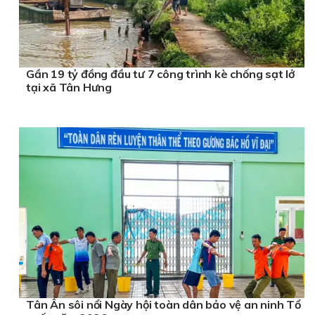
Gần 19 tỷ đồng đầu tư 7 công trình kè chống sạt lở
tại xã Tân Hưng
Tân Ân sôi nổi Ngày hội toàn dân bảo vệ an ninh Tổ