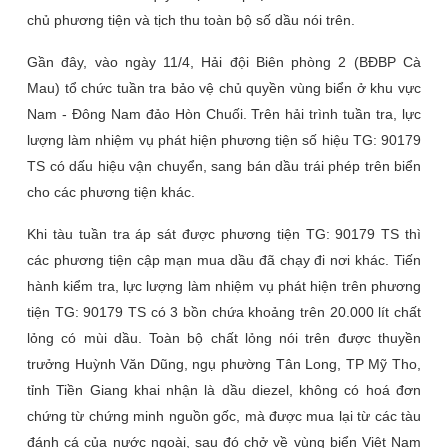
chủ phương tiện và tịch thu toàn bộ số dầu nói trên.
Gần đây, vào ngày 11/4, Hải đội Biên phòng 2 (BĐBP Cà
Mau) tổ chức tuần tra bảo vệ chủ quyền vùng biển ở khu vực
Nam - Đông Nam đảo Hòn Chuối. Trên hải trình tuần tra, lực
lượng làm nhiệm vụ phát hiện phương tiện số hiệu TG: 90179
TS có dấu hiệu vận chuyển, sang bán dầu trái phép trên biển
cho các phương tiện khác.
Khi tàu tuần tra áp sát được phương tiện TG: 90179 TS thì
các phương tiện cập mạn mua dầu đã chạy đi nơi khác. Tiến
hành kiểm tra, lực lượng làm nhiệm vụ phát hiện trên phương
tiện TG: 90179 TS có 3 bồn chứa khoảng trên 20.000 lít chất
lỏng có mùi dầu. Toàn bộ chất lỏng nói trên được thuyền
trưởng Huỳnh Văn Dũng, ngụ phường Tân Long, TP Mỹ Tho,
tỉnh Tiền Giang khai nhận là dầu diezel, không có hoá đơn
chứng từ chứng minh nguồn gốc, mà được mua lại từ các tàu
đánh cá của nước ngoài, sau đó chở về vùng biển Việt Nam