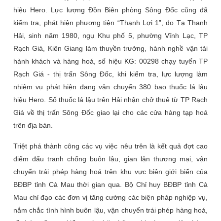
hiệu Hero. Lực lượng Đồn Biên phòng Sông Đốc cũng đã
kiểm tra, phát hiện phương tiện “Thạnh Lợi 1”, do Tạ Thanh
Hải, sinh năm 1980, ngụ Khu phố 5, phường Vĩnh Lạc, TP
Rạch Giá, Kiên Giang làm thuyền trưởng, hành nghề vận tải
hành khách và hàng hoá, số hiệu KG: 00298 chạy tuyến TP
Rạch Giá - thị trấn Sông Đốc, khi kiểm tra, lực lượng làm
nhiệm vụ phát hiện đang vận chuyển 380 bao thuốc lá lậu
hiệu Hero. Số thuốc lá lậu trên Hải nhận chở thuê từ TP Rạch
Giá về thị trấn Sông Đốc giao lại cho các cửa hàng tạp hoá
trên địa bàn.
Triệt phá thành công các vụ việc nêu trên là kết quả đợt cao
điểm đấu tranh chống buôn lậu, gian lận thương mại, vận
chuyển trái phép hàng hoá trên khu vực biên giới biển của
BĐBP tỉnh Cà Mau thời gian qua. Bộ Chỉ huy BĐBP tỉnh Cà
Mau chỉ đạo các đơn vị tăng cường các biện pháp nghiệp vụ,
nắm chắc tình hình buôn lậu, vận chuyển trái phép hàng hoá,