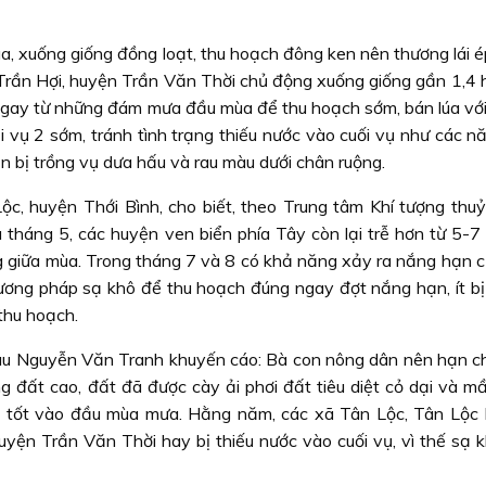
, xuống giống đồng loạt, thu hoạch đông ken nên thương lái ép
rần Hợi, huyện Trần Văn Thời chủ động xuống giống gần 1,4 h
y từ những đám mưa đầu mùa để thu hoạch sớm, bán lúa với 
i vụ 2 sớm, tránh tình trạng thiếu nước vào cuối vụ như các n
n bị trồng vụ dưa hấu và rau màu dưới chân ruộng.
ộc, huyện Thới Bình, cho biết, theo Trung tâm Khí tượng thu
tháng 5, các huyện ven biển phía Tây còn lại trễ hơn từ 5-7
g giữa mùa. Trong tháng 7 và 8 có khả năng xảy ra nắng hạn cụ
ương pháp sạ khô để thu hoạch đúng ngay đợt nắng hạn, ít bị
 thu hoạch.
Nguyễn Văn Tranh khuyến cáo: Bà con nông dân nên hạn ch
ùng đất cao, đất đã được cày ải phơi đất tiêu diệt cỏ dại và 
ỷ tốt vào đầu mùa mưa. Hằng năm, các xã Tân Lộc, Tân Lộc
uyện Trần Văn Thời hay bị thiếu nước vào cuối vụ, vì thế sạ 