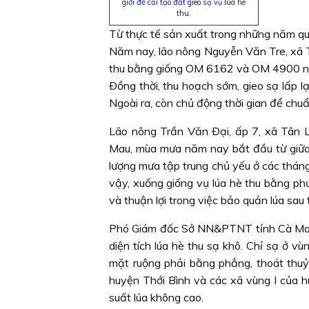
giới để cải tạo đất gieo sạ vụ lúa hè
thu.
Từ thực tế sản xuất trong những năm qua
Năm nay, lão nông Nguyễn Văn Tre, xã T
thu bằng giống OM 6162 và OM 4900 nga
Ðồng thời, thu hoạch sớm, gieo sạ lấp lạ
Ngoài ra, còn chủ động thời gian để chuẩ
Lão nông Trần Văn Ðại, ấp 7, xã Tân L
Mau, mùa mưa năm nay bắt đầu từ giữa 
lượng mưa tập trung chủ yếu ở các thán
vậy, xuống giống vụ lúa hè thu bằng ph
và thuận lợi trong việc bảo quản lúa sau
Phó Giám đốc Sở NN&PTNT tỉnh Cà Mau 
diện tích lúa hè thu sạ khô. Chỉ sạ ở v
mặt ruộng phải bằng phẳng, thoát thu
huyện Thới Bình và các xã vùng I của h
suất lúa không cao.