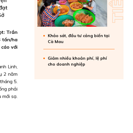
yện
đạt
Sở
ọt: Trần
Khảo sát, đầu tư cảng biển tại
6 tấn/ha
Cà Mau
 cáo với
Giảm nhiều khoản phí, lệ phí
cho doanh nghiệp
nh Linh,
 vụ 2 năm
 tháng 5.
iống phải
 mới sạ.