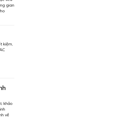
ông gian
cho
t kiệm,
VAC
nh
ức khảo
inh
nh về