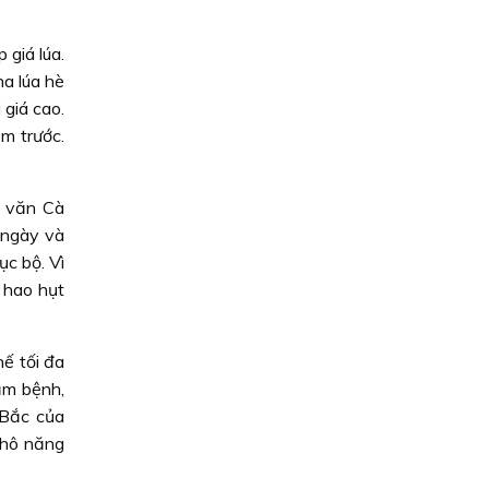
 giá lúa.
a lúa hè
giá cao.
ăm trước.
ỷ văn Cà
 ngày và
c bộ. Vì
 hao hụt
ế tối đa
mầm bệnh,
 Bắc của
khô năng