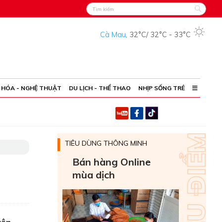
Cà Mau
,
32°C
/
32°C
-
33°C
 HÓA - NGHỆ THUẬT
DU LỊCH - THỂ THAO
NHỊP SỐNG TRẺ
TIÊU DÙNG THÔNG MINH
Bán hàng Online
mùa dịch