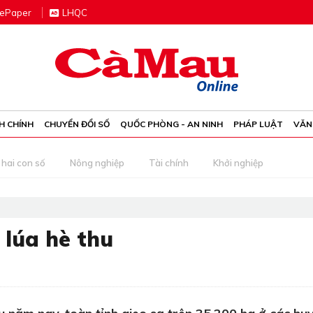
e
P
aper
LHQC
H CHÍNH
CHUYỂN ĐỔI SỐ
QUỐC PHÒNG - AN NINH
PHÁP LUẬT
VĂN
 hai con số
Nông nghiệp
Tài chính
Khởi nghiệp
 lúa hè thu