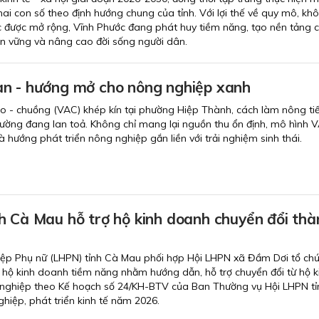
hai con số theo định hướng chung của tỉnh. Với lợi thế về quy mô, kh
ực được mở rộng, Vĩnh Phước đang phát huy tiềm năng, tạo nền tảng 
ền vững và nâng cao đời sống người dân.
n - hướng mở cho nông nghiệp xanh
o - chuồng (VAC) khép kín tại phường Hiệp Thành, cách làm nông tiế
trường đang lan toả. Không chỉ mang lại nguồn thu ổn định, mô hình 
 hướng phát triển nông nghiệp gắn liền với trải nghiệm sinh thái.
h Cà Mau hỗ trợ hộ kinh doanh chuyển đổi thà
hiệp Phụ nữ (LHPN) tỉnh Cà Mau phối hợp Hội LHPN xã Đầm Dơi tổ ch
ác hộ kinh doanh tiềm năng nhằm hướng dẫn, hỗ trợ chuyển đổi từ hộ k
ghiệp theo Kế hoạch số 24/KH-BTV của Ban Thường vụ Hội LHPN tỉ
ghiệp, phát triển kinh tế năm 2026.