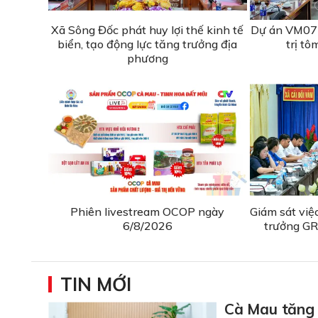
Xã Sông Đốc phát huy lợi thế kinh tế
Dự án VM077
biển, tạo động lực tăng trưởng địa
trị tô
phương
Phiên livestream OCOP ngày
Giám sát việ
6/8/2026
trưởng GR
TIN MỚI
Cà Mau tăng 