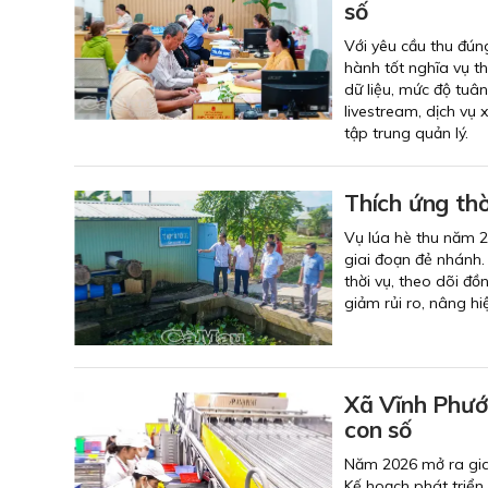
số
Với yêu cầu thu đún
hành tốt nghĩa vụ 
dữ liệu, mức độ tuân
livestream, dịch vụ
tập trung quản lý.
Thích ứng thờ
Vụ lúa hè thu năm 2
giai đoạn đẻ nhánh. 
thời vụ, theo dõi đ
giảm rủi ro, nâng hi
Xã Vĩnh Phước
con số
Năm 2026 mở ra giai
Kế hoạch phát triển 