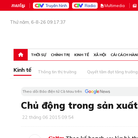
ភាសាខ្មែរ
Truyền hình
Radio
M
ultimedia
Thứ năm, 6-8-26 09:17:37
THỜI SỰ
CHÍNH TRỊ
KINH TẾ
XÃ HỘI
CẢI CÁCH HÀN
Kinh tế
Thông tin thị trường
Quyết tâm đạt tăng trưởng
Theo dõi Báo điện tử Cà Mau trên
Chủ động trong sản xuất
22 tháng 06 2015 09:54