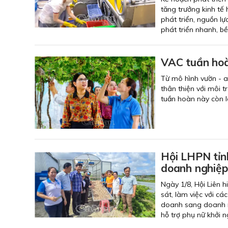
tăng trưởng kinh tế 
phát triển, nguồn l
phát triển nhanh, b
VAC tuần hoà
Từ mô hình vườn - a
thân thiện với môi 
tuần hoàn này còn là
Hội LHPN tỉn
doanh nghiệp
Ngày 1/8, Hội Liên 
sát, làm việc với c
doanh sang doanh n
hỗ trợ phụ nữ khởi n