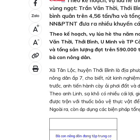
Theo kế hoạch, vụ lúa hè th
vùng ngọt: Trần Văn Thời, Thới B
bình quân trên 4,56 tấn/ha và tổng
NN&PTNT đưa ra nhiều khuyến cáo
+
Theo kế hoạch, vụ lúa hè thu năm na
-
Văn Thời, Thới Bình, U Minh và TP C
và tổng sản lượng đạt trên 590.000 
bà con nông dân.
Xã Tân Lộc, huyện Thới Bình là địa phư
nông dân ấp 7, cho biết, rút kinh nghiệ
trước, anh tiến hành cày ải phơi đất và 
Theo anh Linh, sạ khô có nhiều cái lợi, 
được trộn với thuốc bảo vệ thực vật để
Ngoài ra, còn áp dụng các biện pháp tổn
Bà con nông dân đang tập trung cơ