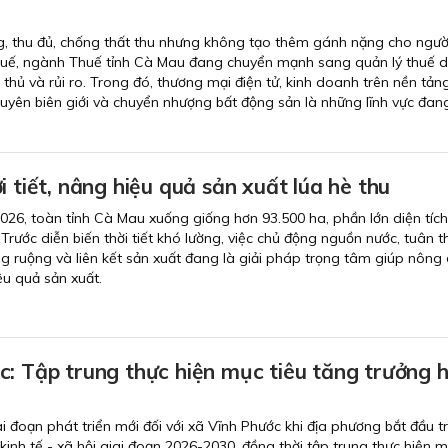
g, thu đủ, chống thất thu nhưng không tạo thêm gánh nặng cho ngườ
thuế, ngành Thuế tỉnh Cà Mau đang chuyển mạnh sang quản lý thuế d
 thủ và rủi ro. Trong đó, thương mại điện tử, kinh doanh trên nền tảng
 xuyên biên giới và chuyển nhượng bất động sản là những lĩnh vực đan
i tiết, nâng hiệu quả sản xuất lúa hè thu
026, toàn tỉnh Cà Mau xuống giống hơn 93.500 ha, phần lớn diện tíc
Trước diễn biến thời tiết khó lường, việc chủ động nguồn nước, tuân th
ồng ruộng và liên kết sản xuất đang là giải pháp trọng tâm giúp nông
ệu quả sản xuất.
: Tập trung thực hiện mục tiêu tăng trưởng h
 đoạn phát triển mới đối với xã Vĩnh Phước khi địa phương bắt đầu tr
kinh tế - xã hội giai đoạn 2026-2030, đồng thời tập trung thực hiện m