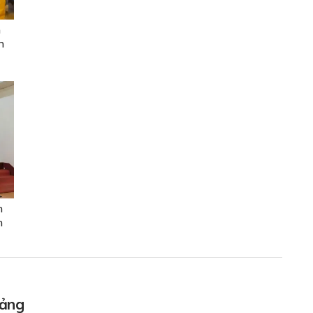
h
n
n
n
tảng