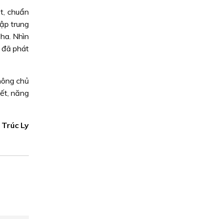
t, chuẩn
ập trung
ha. Nhìn
n đã phát
hông chủ
ết, năng
 Trúc Ly