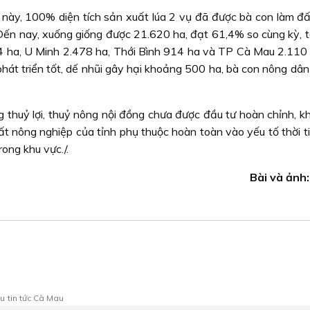
 này, 100% diện tích sản xuất lúa 2 vụ đã được bà con làm đấ
 Ðến nay, xuống giống được 21.620 ha, đạt 61,4% so cùng kỳ, t
4 ha, U Minh 2.478 ha, Thới Bình 914 ha và TP Cà Mau 2.110 
phát triển tốt, dế nhũi gây hại khoảng 500 ha, bà con nông dâ
g thuỷ lợi, thuỷ nông nội đồng chưa được đầu tư hoàn chỉnh, k
 nông nghiệp của tỉnh phụ thuộc hoàn toàn vào yếu tố thời ti
ong khu vực./.
Bài và ảnh:
au
tin tức Cà Mau