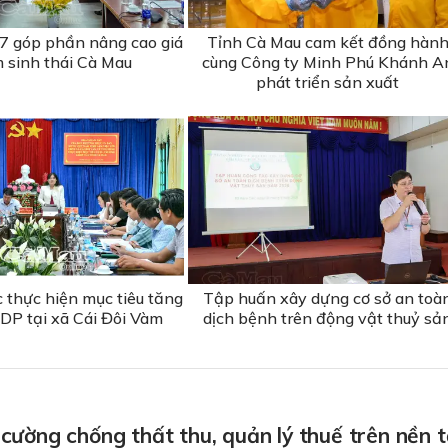
 góp phần nâng cao giá
Tỉnh Cà Mau cam kết đồng hàn
m sinh thái Cà Mau
cùng Công ty Minh Phú Khánh A
phát triển sản xuất
c thực hiện mục tiêu tăng
Tập huấn xây dựng cơ sở an toà
DP tại xã Cái Đôi Vàm
dịch bệnh trên động vật thuỷ sả
cường chống thất thu, quản lý thuế trên nền 