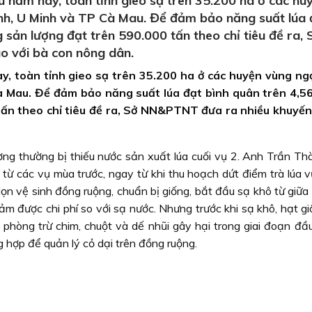
u năm nay, toàn tỉnh gieo sạ trên 35.200 ha ở các hu
ình, U Minh và TP Cà Mau. Để đảm bảo năng suất lúa 
 sản lượng đạt trên 590.000 tấn theo chỉ tiêu đề ra, 
 với bà con nông dân.
y, toàn tỉnh gieo sạ trên 35.200 ha ở các huyện vùng ng
à Mau. Để đảm bảo năng suất lúa đạt bình quân trên 4,5
tấn theo chỉ tiêu đề ra, Sở NN&PTNT đưa ra nhiều khuyến
ơng thường bị thiếu nước sản xuất lúa cuối vụ 2. Anh Trần Thà
m từ các vụ mùa trước, ngay từ khi thu hoạch dứt điểm trà lúa
dọn vệ sinh đồng ruộng, chuẩn bị giống, bắt đầu sạ khô từ giữa
giảm được chi phí so với sạ nước. Nhưng trước khi sạ khô, hạt g
 phòng trừ chim, chuột và dế nhũi gây hại trong giai đoạn đầu
g hợp để quản lý cỏ dại trên đồng ruộng.