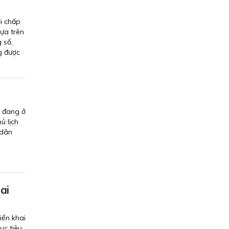
i chấp
ựa trên
 số,
g được
h đang ở
ủ lịch
 dân
ai
iển khai
ục tiêu