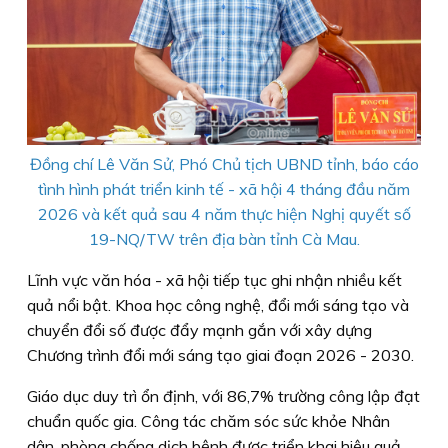
Đồng chí Lê Văn Sử, Phó Chủ tịch UBND tỉnh, báo cáo
tình hình phát triển kinh tế - xã hội 4 tháng đầu năm
2026 và kết quả sau 4 năm thực hiện Nghị quyết số
19-NQ/TW trên địa bàn tỉnh Cà Mau.
Lĩnh vực văn hóa - xã hội tiếp tục ghi nhận nhiều kết
quả nổi bật. Khoa học công nghệ, đổi mới sáng tạo và
chuyển đổi số được đẩy mạnh gắn với xây dựng
Chương trình đổi mới sáng tạo giai đoạn 2026 - 2030.
Giáo dục duy trì ổn định, với 86,7% trường công lập đạt
chuẩn quốc gia. Công tác chăm sóc sức khỏe Nhân
dân, phòng chống dịch bệnh được triển khai hiệu quả.