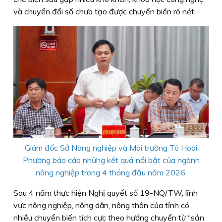
và chuyển đổi số chưa tạo được chuyển biến rõ nét.
Giám đốc Sở Nông nghiệp và Môi trường Tô Hoài
Phương
báo cáo những kết quả nổi bật của ngành
nông nghiệp trong 4 tháng đầu năm 2026.
Sau 4 năm thực hiện Nghị quyết số 19-NQ/TW, lĩnh
vực nông nghiệp, nông dân, nông thôn của tỉnh có
nhiều chuyển biến tích cực theo hướng chuyển từ “sản