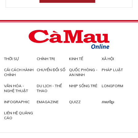
THỜI SỰ
CHÍNH TRỊ
KINH TẾ
XÃ HỘI
CẢI CÁCH HÀNH
CHUYỂN ĐỔI SỐ
QUỐC PHÒNG -
PHÁP LUẬT
CHÍNH
AN NINH
VĂN HÓA -
DU LỊCH - THỂ
NHỊP SỐNG TRẺ
LONGFORM
NGHỆ THUẬT
THAO
INFOGRAPHIC
EMAGAZINE
QUIZZ
ភាសាខ្មែរ
LIÊN HỆ QUẢNG
CÁO