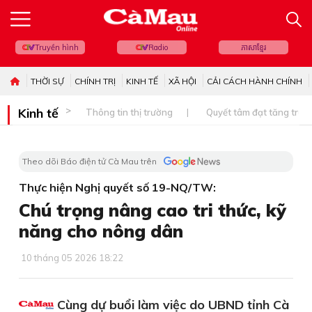
Truyền hình
Radio
ភាសាខ្មែរ
THỜI SỰ
CHÍNH TRỊ
KINH TẾ
XÃ HỘI
CẢI CÁCH HÀNH CHÍNH
Kinh tế
Thông tin thị trường
Quyết tâm đạt tăng trưở
Theo dõi Báo điện tử Cà Mau trên
Thực hiện Nghị quyết số 19-NQ/TW:
Chú trọng nâng cao tri thức, kỹ
năng cho nông dân
10 tháng 05 2026 18:22
Cùng dự buổi làm việc do UBND tỉnh Cà