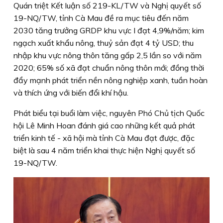
Quán triệt Kết luận số 219-KL/TW và Nghị quyết số
19-NQ/TW, tỉnh Cà Mau đề ra mục tiêu đến năm
2030 tăng trưởng GRDP khu vực I đạt 4,9%/năm; kim
ngạch xuất khẩu nông, thuỷ sản đạt 4 tỷ USD; thu
nhập khu vực nông thôn tăng gấp 2,5 lần so với năm
2020; 65% số xã đạt chuẩn nông thôn mới; đồng thời
đẩy mạnh phát triển nền nông nghiệp xanh, tuần hoàn
và thích ứng với biến đổi khí hậu.
Phát biểu tại buổi làm việc, nguyên Phó Chủ tịch Quốc
hội Lê Minh Hoan đánh giá cao những kết quả phát
triển kinh tế - xã hội mà tỉnh Cà Mau đạt được, đặc
biệt là sau 4 năm triển khai thực hiện Nghị quyết số
19-NQ/TW.