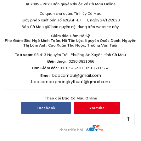
© 2005 - 2023 Bản quyền thuộc về Cà Mau Online
Cơ quan chủ quản: Tỉnh ủy Cà Mau
Giấy phép xuất bản số 620/GP-BTTTT, ngày 24/12/2020
Báo Cà Mau giữ bản quyền nội dung trên website này.
Giám đốc: Lâm Hồ Sỹ
Phó Giám đốc: Ngô Minh Toàn, Hồ Tấn Lộc, Nguyễn Quốc Danh, Nguyễn
Thị Lâm Anh, Cao Xuân Thu Ngọc, Trương Văn Tuấn
Tòa soạn:
Số 413 Nguyễn Trãi, Phường An Xuyên, tỉnh Cà Mau.
Điện thoại:
(0290)3831066
Ban Giám đốc:
0918.575228 - 0913.780557
baocamau@gmail.com
Email:
baocamau.phongkythuat@gmail.com
Theo dõi Báo Cà Mau Online
Facebook
Youtube
Phát triển bởi