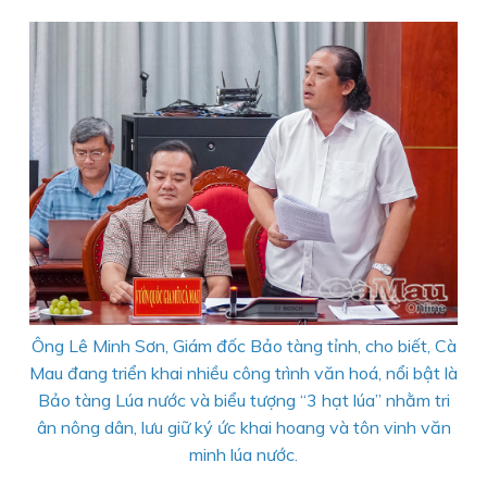
Ông Lê Minh Sơn, Giám đốc Bảo tàng tỉnh, cho biết, Cà
Mau đang triển khai nhiều công trình văn hoá, nổi bật là
Bảo tàng Lúa nước và biểu tượng “3 hạt lúa” nhằm tri
ân nông dân, lưu giữ ký ức khai hoang và tôn vinh văn
minh lúa nước.