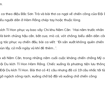
n.
ca theo điệu Bắc Sơn Trà và bài thơ ca ngợi về chiến công của Đội D
iều người dân ở Hàm Rồng chép tay hoặc thuộc lòng.
 kích Tí Hon phục vụ bao vây Chi khu Năm Căn: “Hai năm trước nhân
là binh chủng hậu cần, bắt cua, mò cá, vót chông, biểu diễn dân côn
 tác phục vụ chiến đấu, bài ca viết:
“Đi sản xuất không quên chiến 
n lầy, cứ mỗi ngày vũ khí đẻ thêm...”.
ủa xã Năm Căn, trong những năm cuối cuộc kháng chiến chống Mỹ có
ội Du kích Tí Hon Hàm Rồng. Chiếc xuồng là phương tiện lưu thông
Đội Du kích Tí Hon. Bài thơ có 41 câu nhưng đã có 19 câu nhắc tới từ
ngõ ngách sông rạch, xuồng chở bộ đội và xuồng chở chiến công: