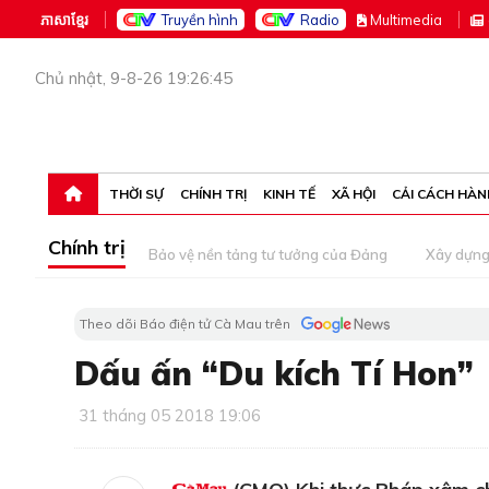
ភាសាខ្មែរ
Truyền hình
Radio
M
ultimedia
Chủ nhật, 9-8-26 19:26:45
THỜI SỰ
CHÍNH TRỊ
KINH TẾ
XÃ HỘI
CẢI CÁCH HÀN
Chính trị
Bảo vệ nền tảng tư tưởng của Đảng
Xây dựn
Theo dõi Báo điện tử Cà Mau trên
Dấu ấn “Du kích Tí Hon”
31 tháng 05 2018 19:06