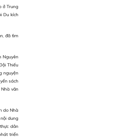
o ở Trung
i Du kích
n, đã tìm
ăn Nguyên
Đội Thiếu
ng nguyện
quyển sách
a Nhà văn
ch do Nhà
 nội dung
 thực dân
hát triển