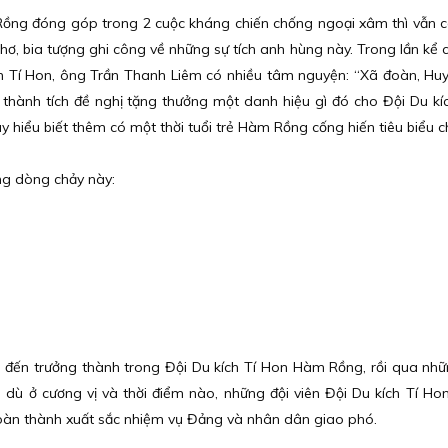
ồng đóng góp trong 2 cuộc kháng chiến chống ngoại xâm thì vẫn c
thơ, bia tượng ghi công về những sự tích anh hùng này. Trong lần kể 
ch Tí Hon, ông Trần Thanh Liêm có nhiều tâm nguyện: “Xã đoàn, Hu
 thành tích đề nghị tặng thưởng một danh hiệu gì đó cho Đội Du kí
 hiểu biết thêm có một thời tuổi trẻ Hàm Rồng cống hiến tiêu biểu 
ng dòng chảy này:
”.
ng đến trưởng thành trong Đội Du kích Tí Hon Hàm Rồng, rồi qua nh
dù ở cương vị và thời điểm nào, những đội viên Đội Du kích Tí Ho
àn thành xuất sắc nhiệm vụ Đảng và nhân dân giao phó.