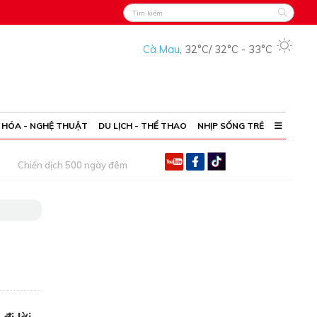
Cà Mau
,
32°C
/
32°C
-
33°C
 HÓA - NGHỆ THUẬT
DU LỊCH - THỂ THAO
NHỊP SỐNG TRẺ
Chiến dịch 500 ngày đêm