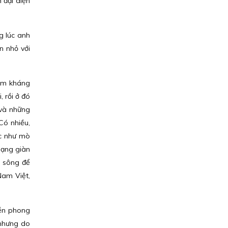
 đại diện
g lúc anh
n nhỏ với
năm kháng
 rồi ở đó
 và những
Có nhiều,
ệc như mò
nạng giàn
a sông để
Nam Việt,
iền phong
 nhưng do