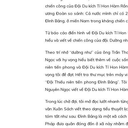
chiến công của Đội Du kích Tí Hon Hàm Rồng
ương Đoàn so sánh: Cả nước mình chỉ có 2 
Đình Bảng, ở miền Nam trong kháng chiến c
Từ báo cáo điển hình về Đội Du kích Tí Ho
hiểu và viết về chiến công của đội. Dường n
Theo trí nhớ “dường như” của ông Trần Th
Ngọc với hy vọng hiểu biết thêm về cuộc s
niên tiền phong và Đội Du kích Tí Hon Hàm 
vọng tôi đề đạt. Hết tra thư mục trên máy vi
“Đội Thiếu niên tiền phong Đình Bảng”. Tô
Nguyên Ngọc viết về Đội Du kích Tí Hon Hà
Trong lúc chờ đợi, tôi mở đọc lướt nhanh từ
văn Xuân Sách viết theo dạng tiểu thuyết lị
tóm tắt như sau: Đình Bảng là một xã cách
Pháp đưa quân đóng đồn ở xã này nhằm đàn