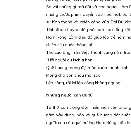
So với những gì mà đất và con người Hàm R
những thước phim, quyển sách, bài hát, bài 
sự hình thành và chiến công của Đội Du kí
Tỉnh đoàn hay ai đó phải làm sao tổng kết
Hàm Rồng. Làm điều đó giúp lớp trẻ hôm nay
chiến cứu nước thắng lợi”.
Thơ của ông Trần Việt Thanh cũng nằm tro
“Hỡi người du kích tí hon
Quê hương mong đợi mùa xuân thanh bình
Mong cho con cháu mai sau
Lập công, rồi lại lập công không ngừng
Những người con ưu tú
Từ thời còn trong Đội Thiếu niên tiền pho
năm xây dựng, bảo vệ quê hương đất nước, 
người con của quê hương Hàm Rồng luôn ho