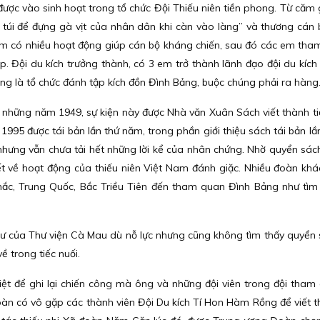
được vào sinh hoạt trong tổ chức Đội Thiếu niên tiền phong. Từ căm g
túi để đựng gà vịt của nhân dân khi càn vào làng” và thương cán
em có nhiều hoạt động giúp cán bộ kháng chiến, sau đó các em tha
p. Đội du kích trưởng thành, có 3 em trở thành lãnh đạo đội du kích
hong là tổ chức đánh tập kích đồn Đình Bảng, buộc chúng phải ra hàng
o những năm 1949, sự kiện này được Nhà văn Xuân Sách viết thành ti
1995 được tái bản lần thứ năm, trong phần giới thiệu sách tái bản lầ
, nhưng vẫn chưa tải hết những lời kể của nhân chứng. Nhờ quyển sá
ết về hoạt động của thiếu niên Việt Nam đánh giặc. Nhiều đoàn khá
Khắc, Trung Quốc, Bắc Triều Tiên đến tham quan Đình Bảng như tìm
thư của Thư viện Cà Mau dù nỗ lực nhưng cũng không tìm thấy quyển
ề trong tiếc nuối.
ệt để ghi lại chiến công mà ông và những đội viên trong đội tham 
oàn có vô gặp các thành viên Đội Du kích Tí Hon Hàm Rồng để viết th