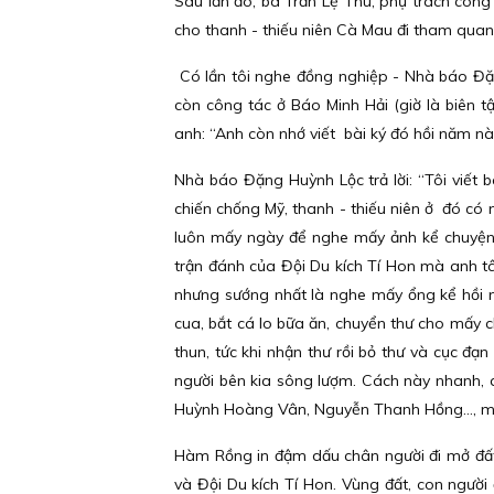
Sau lần đó, bà Trần Lệ Thu, phụ trách côn
cho thanh - thiếu niên Cà Mau đi tham qua
Có lần tôi nghe đồng nghiệp - Nhà báo Đặn
còn công tác ở Báo Minh Hải (giờ là biên 
anh: “Anh còn nhớ viết bài ký đó hồi năm nà
Nhà báo Đặng Huỳnh Lộc trả lời: “Tôi viết
chiến chống Mỹ, thanh - thiếu niên ở đó có n
luôn mấy ngày để nghe mấy ảnh kể chuyện”.
trận đánh của Đội Du kích Tí Hon mà anh tâm
nhưng sướng nhất là nghe mấy ổng kể hồi n
cua, bắt cá lo bữa ăn, chuyển thư cho mấy
thun, tức khi nhận thư rồi bỏ thư và cục đ
người bên kia sông lượm. Cách này nhanh, a
Huỳnh Hoàng Vân, Nguyễn Thanh Hồng…, m
Hàm Rồng in đậm dấu chân người đi mở đất 
và Đội Du kích Tí Hon. Vùng đất, con người