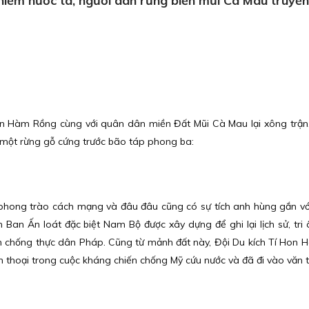
ếm nước ta, người dân rừng biển mũi Cà Mau truyền đ
n Hàm Rồng cùng với quân dân miền Đất Mũi Cà Mau lại xông trận
một rừng gỗ cứng trước bão táp phong ba:
phong trào cách mạng và đâu đâu cũng có sự tích anh hùng gắn với
h Ban Ấn loát đặc biệt Nam Bộ được xây dựng để ghi lại lịch sử, tri
n chống thực dân Pháp. Cũng từ mảnh đất này, Đội Du kích Tí Hon
ền thoại trong cuộc kháng chiến chống Mỹ cứu nước và đã đi vào văn t