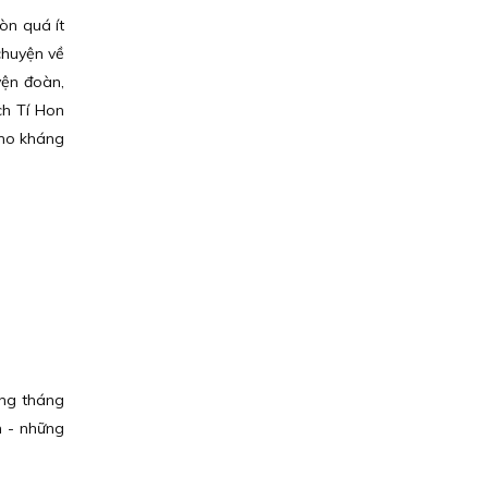
òn quá ít
chuyện về
yện đoàn,
ch Tí Hon
cho kháng
ững tháng
n - những