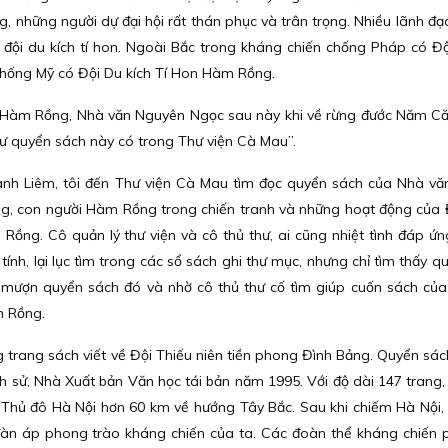
, những người dự đại hội rất thán phục và trân trọng. Nhiều lãnh đạ
đội du kích tí hon. Ngoài Bắc trong kháng chiến chống Pháp có Độ
hống Mỹ có Đội Du kích Tí Hon Hàm Rồng.
n Hàm Rồng, Nhà văn Nguyên Ngọc sau này khi về rừng đước Năm Că
hư quyển sách này có trong Thư viện Cà Mau”.
anh Liêm, tôi đến Thư viện Cà Mau tìm đọc quyển sách của Nhà v
ống, con người Hàm Rồng trong chiến tranh và những hoạt động của 
Rồng. Cô quản lý thư viện và cô thủ thư, ai cũng nhiệt tình đáp ứ
 tính, lại lục tìm trong các sổ sách ghi thư mục, nhưng chỉ tìm thấy 
i mượn quyển sách đó và nhờ cô thủ thư cố tìm giúp cuốn sách củ
m Rồng.
ng trang sách viết về Đội Thiếu niên tiền phong Đình Bảng. Quyển sá
ch sử, Nhà Xuất bản Văn học tái bản năm 1995. Với độ dài 147 trang,
 Thủ đô Hà Nội hơn 60 km về hướng Tây Bắc. Sau khi chiếm Hà Nội,
 áp phong trào kháng chiến của ta. Các đoàn thể kháng chiến p