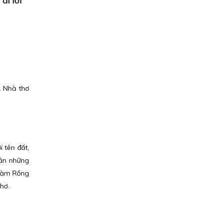
i lời
. Nhà thơ
 tên đất,
 ân những
 Hàm Rồng
hơ.