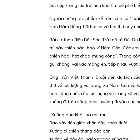
bất cập trong lưu trữ, nên khó tìm để phổ biế
Ngoài những tác phẩm kể trên, còn có 1 bài 
Hon Hàm Rồng. Lời bài ca và bài thơ này nh
Bài ca theo điệu Bắc Sơn Trà mô tả Đội Du
trí, xây chiến hào, bao ví Năm Căn. Các em 
chiến hào, hát chào mừng công”. Trong công
gùi chông, vai vác mang ên, tiếp nhau vượt bù
Ông Trần Việt Thanh là đội viên du kích c
thơ về lực lượng vũ trang xã Năm Căn và Đ
bàn sông nước của lực lượng vũ trang xã và 
xuồng đi trên sông nước, xuồng đi vào các 
“Xuồng qua khói lửa mịt mù
Bao vây đồn giặc, chặn đầu, chặn đuôi
Xuồng đi chiến thắng dập dồn
Xuồng về đầy ắp, ngổn ngang súng thù”