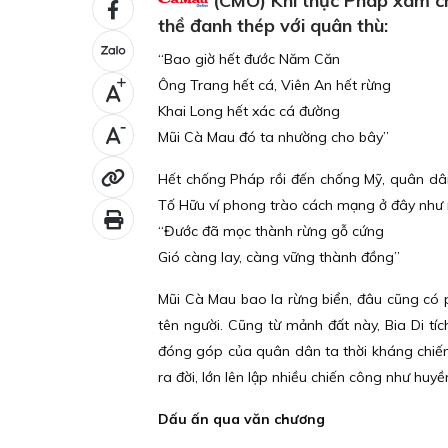
(CMO) Khi thực Pháp xâm chi
thề đanh thép với quân thù:
“Bao giờ hết đước Năm Căn
Ông Trang hết cá, Viên An hết rừng
+
Khai Long hết xác cá đường
-
Mũi Cà Mau đó ta nhường cho bây”
Hết chống Pháp rồi đến chống Mỹ, quân dâ
Tố Hữu ví phong trào cách mạng ở đây như 
“Đước đã mọc thành rừng gỗ cứng
Gió càng lay, càng vững thành đồng”
Mũi Cà Mau bao la rừng biển, đâu cũng có 
tên người. Cũng từ mảnh đất này, Bia Di tíc
đóng góp của quân dân ta thời kháng chiế
ra đời, lớn lên lập nhiều chiến công như huy
Dấu ấn qua văn chương