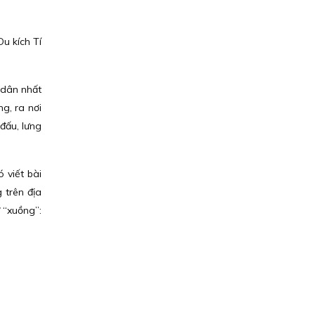
u kích Tí
 dân nhất
g, ra nơi
đấu, lưng
 viết bài
 trên địa
 “xuồng”: