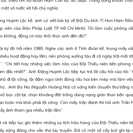
g tác thiếu nhi Xã đoàn Năm Căn lúc đó, được Trung ương Đoàn chọn
n một số nước xã hội chủ nghĩa.
g Huỳnh Lộc kể, anh có viết bài ký về Đội Du kích Tí Hon Hàm Rồn
tập viên của Báo Pháp Luật TP Hồ Chí Minh). Tôi làm cuộc phỏng vấ
o không, động cơ nào thôi thúc anh đến đó?”.
 bài ký đó hồi năm 1985. Nghe các anh ở Tỉnh đoàn kể, trong mấy 
hiều hoạt động hay lắm, nên phóng xuống tàu đi cả ngày trời mới tới,
 “Chi tiết hay những việc làm nào của Đội Thiếu niên tiền phong
 đắc nhất?”. Anh Đặng Huỳnh Lộc tiếp tục trả lời câu hỏi của tôi: “
hỏ đi lội sông, lội đầm ngoi sình đóng râu hai bên mép mà làm vi
 chú... Anh Ba Na (Nguyễn Hoàng Na) có sáng kiến chuyển thư bằng 
ạn vô bọc cột lại, chọn khoảng đất trống dùng nạng giàn thun bắn qu
n toàn mà khỏi phải lội sông. Còn mấy trận đánh thì hỏi anh Trần 
ấy ảnh tham gia nhiều trận lắm”.
và tiếp tục ghi thêm những sự tích hào hùng của Đội Thiếu niên t
 ấy xứng đáng cho văn thơ lưu truyền. Đã có một số cây bút ghi lại