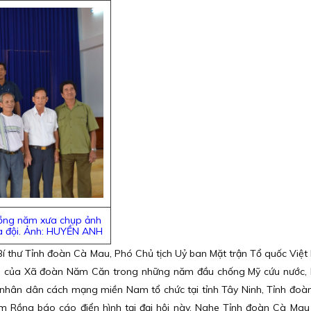
Rồng năm xưa chụp ảnh
ủa đội. Ảnh: HUYỀN ANH
Bí thư Tỉnh đoàn Cà Mau, Phó Chủ tịch Uỷ ban Mặt trận Tổ quốc Việt
hi của Xã đoàn Năm Căn trong những năm đầu chống Mỹ cứu nước,
 nhân dân cách mạng miền Nam tổ chức tại tỉnh Tây Ninh, Tỉnh đo
àm Rồng báo cáo điển hình tại đại hội này. Nghe Tỉnh đoàn Cà Ma