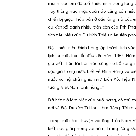
mạnh, các em độ tuổi thiếu niên trong làng 
Tây thằng nào mặc quần áo cũng có nhiều 
chiến bị giặc Pháp bắn ở đầu làng mà các 
du kích xã đánh nhiều trận càn của lính Phá
tích tiêu biểu của Du kích Thiếu niên tiền p
Đội Thiếu niên Đình Bảng lập thành tích và
lịch sử xuất bản lần đầu tiên năm 1964. Năm 
giả viết: “Lần tái bản nào cũng có bổ sung
độc giả trong nước biết về Đình Bảng và bi
nước xã hội chủ nghĩa như: Liên Xô, Tiệp 
tượng Việt Nam anh hùng…”.
Đã hết giờ làm việc của buổi sáng, cô thủ 
nói về Đội Du kích Tí Hon Hàm Rồng. Tôi ra v
Trong cuộc trò chuyện với ông Trần Nam Vi
biết, sau giải phóng vài năm, Trung ương Đ