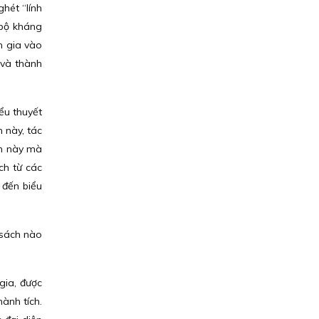
hét “lính
 bộ kháng
m gia vào
 và thành
.
ểu thuyết
n này, tác
ch này mà
ch từ các
 đến biểu
 sách nào
gia, được
ành tích.