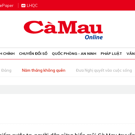
e
P
aper
LHQC
H CHÍNH
CHUYỂN ĐỔI SỐ
QUỐC PHÒNG - AN NINH
PHÁP LUẬT
VĂN
g Đảng
Năm tháng không quên
Đưa Nghị quyết vào cuộc sống