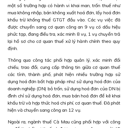
một số trường hợp có hành vi khai man, trốn thuế như
mua không nhập, bán không xuất hoá đơn, lấy hoá đơn
khấu trừ khống thuế GTGT đầu vào. Các vụ việc đã
được chuyển sang cơ quan công an 9 vụ có dấu hiệu
phức tạp, đang điều tra, xác minh 8 vụ, 1 vụ chuyển trả
lại hồ sơ cho cơ quan thuế xử lý hành chính theo quy
định.
Thông qua công tác phối hợp quản lý, xác minh đối
chiếu, trao đổi, cung cấp thông tin giữa cơ quan thuế
các tỉnh, thành phố, phát hiện nhiều trường hợp sử
dụng hoá đơn bất hợp pháp như: sử dụng hoá đơn của
doanh nghiệp (DN) bỏ trốn, sử dụng hoá đơn của DN bị
đình chỉ sử dụng hoá đơn, mua bán hoá đơn để kê khai
khấu trừ và hợp thức hoá chi phí, cơ quan thuế. Ðã phát
hiện và chuyển sang công an 12 vụ.
Ngoài ra, ngành thuế Cà Mau cũng phối hợp với công