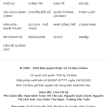
THỜI SỰ
CHÍNH TRỊ
KINH TẾ
XÃ HỘI
CẢI CÁCH HÀNH
CHUYỂN ĐỔI SỐ
QUỐC PHÒNG -
PHÁP LUẬT
CHÍNH
AN NINH
VĂN HÓA -
DU LỊCH - THỂ
NHỊP SỐNG TRẺ
LONGFORM
NGHỆ THUẬT
THAO
INFOGRAPHIC
EMAGAZINE
QUIZZ
ភាសាខ្មែរ
LIÊN HỆ QUẢNG
CÁO
© 2005 - 2023 Bản quyền thuộc về Cà Mau Online
Cơ quan chủ quản: Tỉnh ủy Cà Mau
Giấy phép xuất bản số 620/GP-BTTTT, ngày 24/12/2020
Báo Cà Mau giữ bản quyền nội dung trên website này.
Giám đốc: Lâm Hồ Sỹ
Phó Giám đốc: Ngô Minh Toàn, Hồ Tấn Lộc, Nguyễn Quốc Danh, Nguyễn
Thị Lâm Anh, Cao Xuân Thu Ngọc, Trương Văn Tuấn
Tòa soạn:
Số 413 Nguyễn Trãi, Phường An Xuyên, tỉnh Cà Mau.