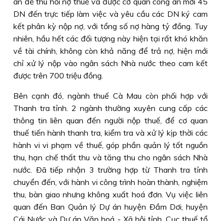
an để thu hồi nợ thuế và được cơ quan công an mời 45
DN đến trực tiếp làm việc và yêu cầu các DN ký cam
kết phân kỳ nộp nợ, với tổng số nợ hàng tỷ đồng. Tuy
nhiên, hầu hết các đối tượng này hiện tại rất khó khăn
về tài chính, không còn khả năng để trả nợ, hiện mới
chỉ xử lý nộp vào ngân sách Nhà nước theo cam kết
được trên 700 triệu đồng.
Bên cạnh đó, ngành thuế Cà Mau còn phối hợp với
Thanh tra tỉnh. 2 ngành thường xuyên cung cấp các
thông tin liên quan đến người nộp thuế, để cơ quan
thuế tiến hành thanh tra, kiểm tra và xử lý kịp thời các
hành vi vi phạm về thuế, góp phần quản lý tốt nguồn
thu, hạn chế thất thu và tăng thu cho ngân sách Nhà
nước. Ðã tiếp nhận 3 trường hợp từ Thanh tra tỉnh
chuyển đến, với hành vi công trình hoàn thành, nghiệm
thu, bàn giao nhưng không xuất hoá đơn. Vụ việc liên
quan đến Ban Quản lý Dự án huyện Ðầm Dơi, huyện
Cái Nước và Dự án Văn hoá - Xã hội tỉnh. Cục thuế tổ