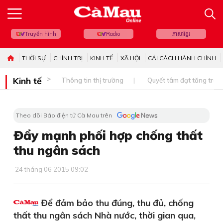
Truyền hình
Radio
ភាសាខ្មែរ
THỜI SỰ
CHÍNH TRỊ
KINH TẾ
XÃ HỘI
CẢI CÁCH HÀNH CHÍNH
Kinh tế
Thông tin thị trường
Quyết tâm đạt tăng trưở
Theo dõi Báo điện tử Cà Mau trên
Đẩy mạnh phối hợp chống thất
thu ngân sách
24 tháng 06 2015 09:02
Để đảm bảo thu đúng, thu đủ, chống
thất thu ngân sách Nhà nước, thời gian qua,