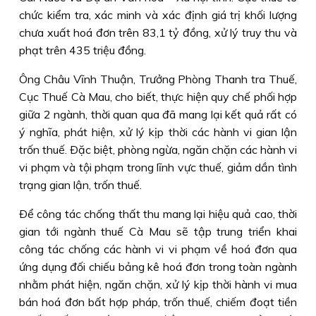
chức kiểm tra, xác minh và xác định giá trị khối lượng
chưa xuất hoá đơn trên 83,1 tỷ đồng, xử lý truy thu và
phạt trên 435 triệu đồng.
Ông Châu Vĩnh Thuận, Trưởng Phòng Thanh tra Thuế,
Cục Thuế Cà Mau, cho biết, thực hiện quy chế phối hợp
giữa 2 ngành, thời quan qua đã mang lại kết quả rất có
ý nghĩa, phát hiện, xử lý kịp thời các hành vi gian lận
trốn thuế. Ðặc biệt, phòng ngừa, ngăn chặn các hành vi
vi phạm và tội phạm trong lĩnh vực thuế, giảm dần tình
trạng gian lận, trốn thuế.
Ðể công tác chống thất thu mang lại hiệu quả cao, thời
gian tới ngành thuế Cà Mau sẽ tập trung triển khai
công tác chống các hành vi vi phạm về hoá đơn qua
ứng dụng đối chiếu bảng kê hoá đơn trong toàn ngành
nhằm phát hiện, ngăn chặn, xử lý kịp thời hành vi mua
bán hoá đơn bất hợp pháp, trốn thuế, chiếm đoạt tiền